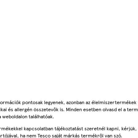
ormációk pontosak legyenek, azonban az élelmiszertermékek
tikai és allergén összetevők is. Minden esetben olvasd el a ter
a weboldalon találhatóak.
mékekkel kapcsolatban tájékoztatást szeretnél kapni, kérjük, 
ártójával, ha nem Tesco saját márkás termékről van szó.