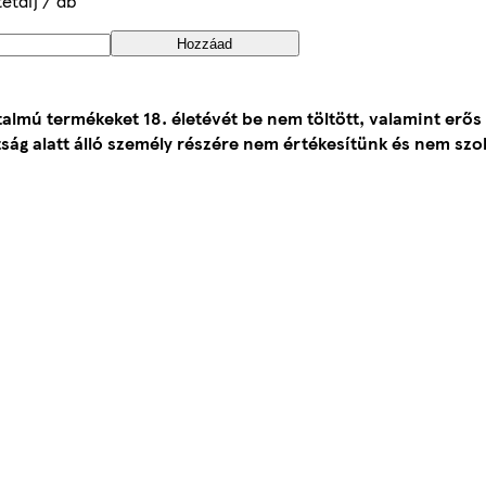
tétdíj / db
Hozzáad
talmú termékeket 18. életévét be nem töltött, valamint erős
ság alatt álló személy részére nem értékesítünk és nem szol