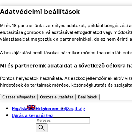
Adatvédelmi beállítások
Mi és 18 partnerünk személyes adatokat, például böngészési a
elutasítása gombok kiválasztásával elfogadhatod vagy módosíth
választásaidat megosztjuk a partnereinkkel, de ez nem érinti a
A hozzájárulási beállításokat bármikor módosíthatod a láblécben 
Mi és partnereink adataidat a következő célokra ha
Pontos helyadatok használata. Az eszköz jellemzőinek aktív viz
hirdetések és tartalmak mérése, közönségkutatás és szolgálta
Összes elfogadása
Összes elutasítása
Beállítások
Ugrás a fő tartalomra
English
Hogyan rendelj
Segítség
Ugrás a kereséshez