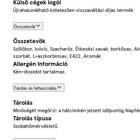
Külső cégek logói
Újrahasználható kötelezően visszaváltási díjas termék
Összetevők
Összetevők
Szőlőbor, Ivóvíz, Szacharóz, Étkezési savak: borkősav, A
szorbát, L-aszkorbinsav, E422, Aromák
Allergén információ
Kén-dioxidot tartalmaz.
Tárolás és felhasználás
Tárolás
Minőségét megőrzi: a hátcímkén jelzett időpontig.Napfén
Tárolás típusa
Szobahőmérsékletű