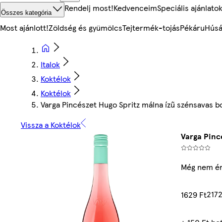
Rendelj most!
Kedvenceim
Speciális ajánlato
Összes kategória
Most ajánlott!
Zöldség és gyümölcs
Tejtermék-tojás
Pékáru
Húsá
Italok
Koktélok
Koktélok
Varga Pincészet Hugo Spritz málna ízű szénsavas bo
Vissza a Koktélok
Varga Pinc
Még nem ér
2172
1629 Ft