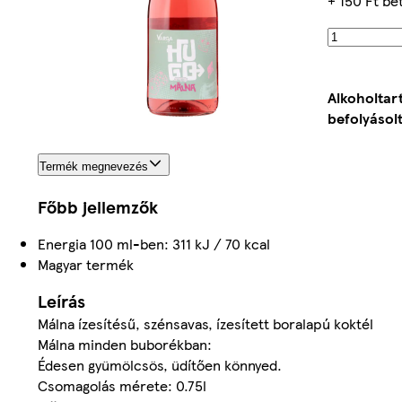
+ 150 Ft be
Alkoholtar
befolyásolt
Termék megnevezés
Főbb jellemzők
Energia 100 ml-ben: 311 kJ / 70 kcal
Magyar termék
Leírás
Málna ízesítésű, szénsavas, ízesített boralapú koktél
Málna minden buborékban:
Édesen gyümölcsös, üdítően könnyed.
Csomagolás mérete: 0.75l