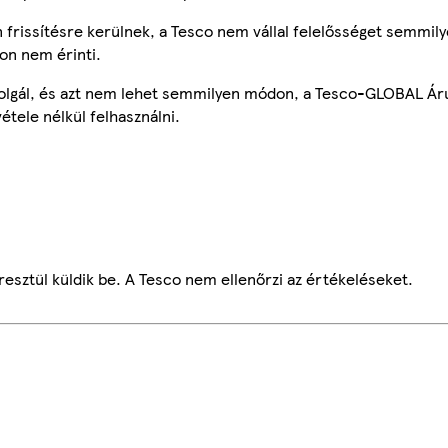
frissítésre kerülnek, a Tesco nem vállal felelősséget semmily
on nem érinti.
szolgál, és azt nem lehet semmilyen módon, a Tesco-GLOBAL Ár
étele nélkül felhasználni.
esztül küldik be. A Tesco nem ellenőrzi az értékeléseket.