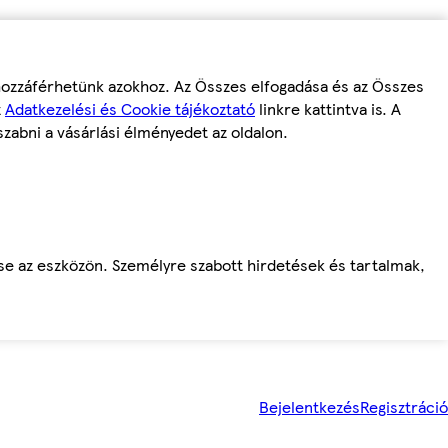
 hozzáférhetünk azokhoz. Az Összes elfogadása és az Összes
z
Adatkezelési és Cookie tájékoztató
linkre kattintva is. A
szabni a vásárlási élményedet az oldalon.
ése az eszközön. Személyre szabott hirdetések és tartalmak,
Bejelentkezés
Regisztráció