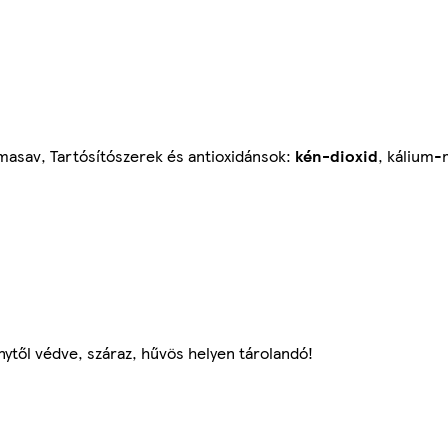
lmasav, Tartósítószerek és antioxidánsok:
kén-dioxid
, kálium-
ytől védve, száraz, hűvös helyen tárolandó!