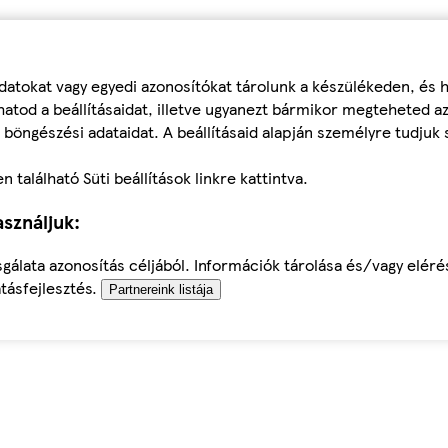
datokat vagy egyedi azonosítókat tárolunk a készülékeden, és
atod a beállításaidat, illetve ugyanezt bármikor megteheted a
 böngészési adataidat. A beállításaid alapján személyre tudjuk 
található Süti beállítások linkre kattintva.
sználjuk:
sgálata azonosítás céljából. Információk tárolása és/vagy elér
tásfejlesztés.
Partnereink listája