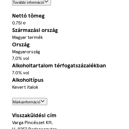
További információ
Nettó tömeg
0.75l ℮
Származási ország
Magyar termék
Ország
Magyarország
7,0% vol
Alkoholtartalom térfogatszázalékban
7.0% vol
Alkoholtípus
Kevert italok
Márkainformáció
Visszaküldési cím
Varga Pincészet Kft.
H-8257 Badacsonyörs,