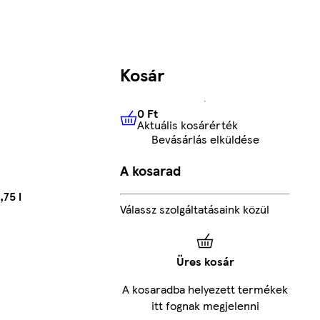
Kosár
0 Ft
Aktuális kosárérték
0 Ft
Aktuális kosárérték
Bevásárlás elküldése
A kosarad
75 l
Válassz szolgáltatásaink közül
Üres kosár
A kosaradba helyezett termékek
itt fognak megjelenni