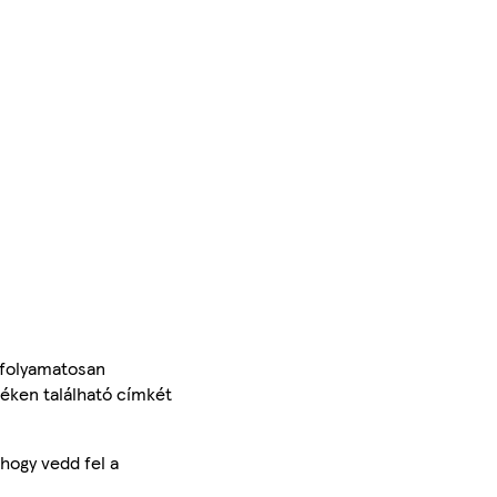
 folyamatosan
méken található címkét
hogy vedd fel a