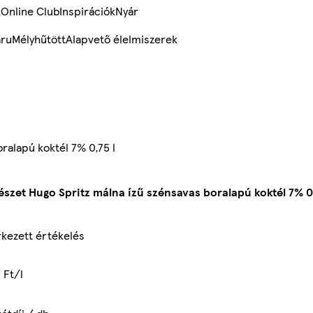
k
Online Club
Inspirációk
Nyár
ru
Mélyhűtött
Alapvető élelmiszerek
ralapú koktél 7% 0,75 l
észet Hugo Spritz málna ízű szénsavas boralapú koktél 7% 0,
kezett értékelés
 Ft/l