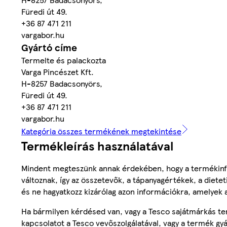
Füredi út 49.
+36 87 471 211
vargabor.hu
Gyártó címe
Termelte és palackozta
Varga Pincészet Kft.
H-8257 Badacsonyörs,
Füredi út 49.
+36 87 471 211
vargabor.hu
Kategória összes termékének megtekintése
Termékleírás használatával
Mindent megteszünk annak érdekében, hogy a termékinf
változnak, így az összetevők, a tápanyagértékek, a diete
és ne hagyatkozz kizárólag azon információkra, amelyek 
Ha bármilyen kérdésed van, vagy a Tesco sajátmárkás ter
kapcsolatot a Tesco vevőszolgálatával, vagy a termék gy