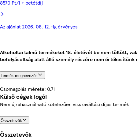
8570 Ft/l + betétdíj
Az ajánlat 2026. 08. 12.-ig érvényes
Alkoholtartalmú termékeket 18. életévét be nem töltött, va
befolyásoltság alatt álló személy részére nem értékesítünk 
Termék megnevezés
Csomagolás mérete: 0.7l
Külső cégek logói
Nem újrahasználható kötelezően visszaváltási díjas termék
Összetevők
Összetevők