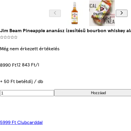
thumbnail-
video-label
Jim Beam Pineapple ananász ízesítésű bourbon whiskey alap
Még nem érkezett értékelés
12 843 Ft/l
8990 Ft
+ 50 Ft betétdíj / db
Hozzáad
5999 Ft Clubcarddal