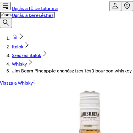
Ugrás a fő tartalomra
Ugrás a kereséshez
Italok
Szeszes italok
Whisky
Jim Beam Pineapple ananász ízesítésű bourbon whiskey a
Vissza a Whisky