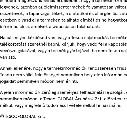
Mindent megteszünk annak érdekében, hogy a termékinformá
legyenek, azonban az élelmiszertermékek folyamatosan változn
összetevők, a tápanyagértékek, a dietetikai és allergén összet
esetben olvasd el a terméken található címkét és ne hagyatkoz
információkra, amelyek a weboldalon találhatóak.
Ha bármilyen kérdésed van, vagy a Tesco sajátmárkás termék
tájékoztatást szeretnél kapni, kérjük, hogy vedd fel a kapcsola
vevőszolgálatával, vagy a termék gyártójával, ha nem Tesco s
van szó.
Annak ellenére, hogy a termékinformációk rendszeresen frissí
Tesco nem vállal felelősséget semmilyen helytelen információ
jogaidat semmilyen módon nem érinti.
A jelen információ kizárólag személyes felhasználásra szolgál,
semmilyen módon, a Tesco-GLOBAL Áruházak Zrt. előzetes írá
nélkül, vagy megfelelő tudomásul vétele nélkül felhasználni.
©TESCO-GLOBAL Zrt.