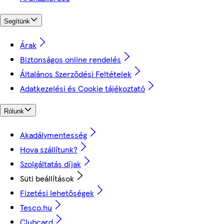
Segítünk
Árak
Biztonságos online rendelés
Általános Szerződési Feltételek
Adatkezelési és Cookie tájékoztató
Rólunk
Akadálymentesség
Hova szállítunk?
Szolgáltatás díjak
Süti beállítások
Fizetési lehetőségek
Tesco.hu
Clubcard