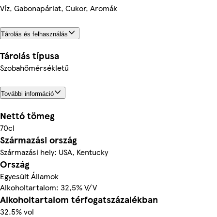
Víz, Gabonapárlat, Cukor, Aromák
Tárolás és felhasználás
Tárolás típusa
Szobahőmérsékletű
További információ
Nettó tömeg
70cl
Származási ország
Származási hely: USA, Kentucky
Ország
Egyesült Államok
Alkoholtartalom: 32,5% V/V
Alkoholtartalom térfogatszázalékban
32.5% vol