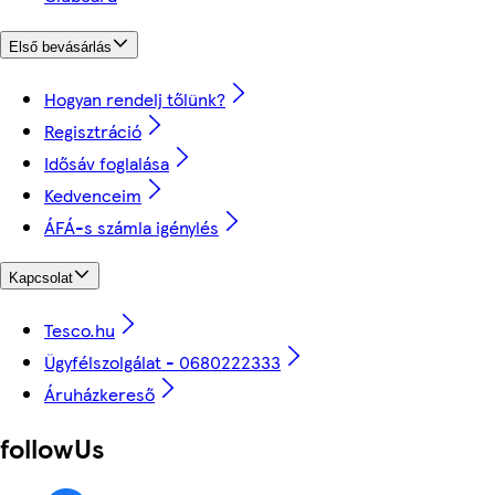
Első bevásárlás
Hogyan rendelj tőlünk?
Regisztráció
Idősáv foglalása
Kedvenceim
ÁFÁ-s számla igénylés
Kapcsolat
Tesco.hu
Ügyfélszolgálat - 0680222333
Áruházkereső
followUs