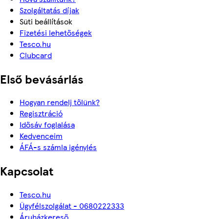
Szolgáltatás díjak
Süti beállítások
Fizetési lehetőségek
Tesco.hu
Clubcard
Első bevásárlás
Hogyan rendelj tőlünk?
Regisztráció
Idősáv foglalása
Kedvenceim
ÁFÁ-s számla igénylés
Kapcsolat
Tesco.hu
Ügyfélszolgálat - 0680222333
Áruházkereső