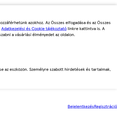
 hozzáférhetünk azokhoz. Az Összes elfogadása és az Összes
z
Adatkezelési és Cookie tájékoztató
linkre kattintva is. A
szabni a vásárlási élményedet az oldalon.
ése az eszközön. Személyre szabott hirdetések és tartalmak,
Bejelentkezés
Regisztráció