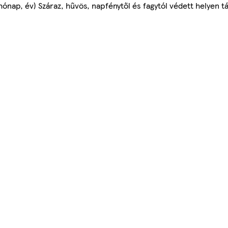
hónap, év) Száraz, hűvös, napfénytől és fagytól védett helyen tá