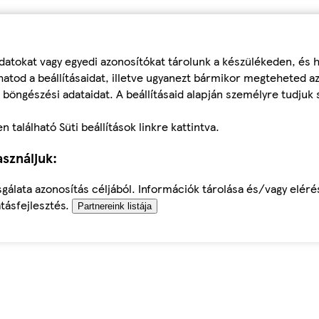
datokat vagy egyedi azonosítókat tárolunk a készülékeden, és
atod a beállításaidat, illetve ugyanezt bármikor megteheted a
 böngészési adataidat. A beállításaid alapján személyre tudjuk 
található Süti beállítások linkre kattintva.
sználjuk:
sgálata azonosítás céljából. Információk tárolása és/vagy elér
tásfejlesztés.
Partnereink listája