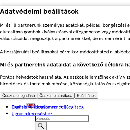
Adatvédelmi beállítások
Mi és 18 partnerünk személyes adatokat, például böngészési a
elutasítása gombok kiválasztásával elfogadhatod vagy módosíth
választásaidat megosztjuk a partnereinkkel, de ez nem érinti a
A hozzájárulási beállításokat bármikor módosíthatod a láblécben 
Mi és partnereink adataidat a következő célokra ha
Pontos helyadatok használata. Az eszköz jellemzőinek aktív viz
hirdetések és tartalmak mérése, közönségkutatás és szolgálta
Összes elfogadása
Összes elutasítása
Beállítások
Ugrás a fő tartalomra
English
Hogyan rendelj
Segítség
Ugrás a kereséshez