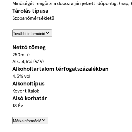
Minőségét megőrzi a doboz alján jelzett időpontig. (nap, 
Tárolás típusa
Szobahőmérsékletű
További információ
Nettó tömeg
250ml ℮
Alk. 4,5% (V/V)
Alkoholtartalom térfogatszázalékban
4.5% vol
Alkoholtípus
Kevert italok
Alsó korhatár
18 Év
Márkainformáció