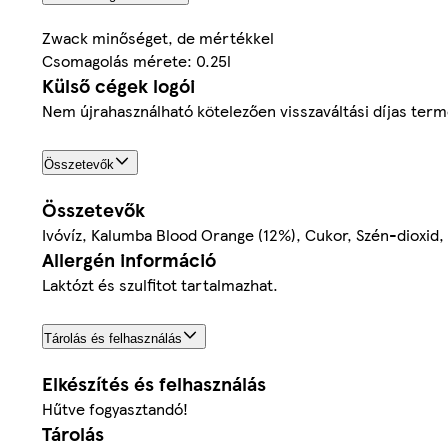
Zwack minőséget, de mértékkel
Csomagolás mérete: 0.25l
Külső cégek logói
Nem újrahasználható kötelezően visszaváltási díjas ter
Összetevők
Összetevők
Ivóvíz, Kalumba Blood Orange (12%), Cukor, Szén-dioxid,
Allergén információ
Laktózt és szulfitot tartalmazhat.
Tárolás és felhasználás
Elkészítés és felhasználás
Hűtve fogyasztandó!
Tárolás