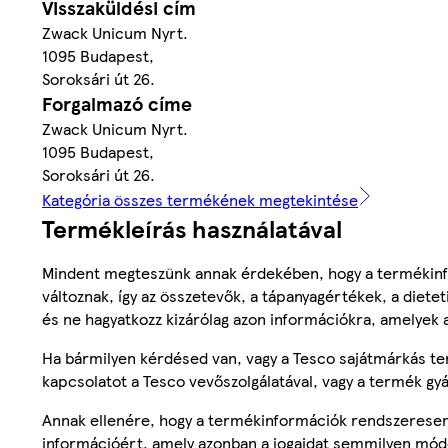
Visszaküldési cím
Zwack Unicum Nyrt.
1095 Budapest,
Soroksári út 26.
Forgalmazó címe
Zwack Unicum Nyrt.
1095 Budapest,
Soroksári út 26.
Kategória összes termékének megtekintése
Termékleírás használatával
Mindent megteszünk annak érdekében, hogy a termékinf
változnak, így az összetevők, a tápanyagértékek, a diete
és ne hagyatkozz kizárólag azon információkra, amelyek 
Ha bármilyen kérdésed van, vagy a Tesco sajátmárkás ter
kapcsolatot a Tesco vevőszolgálatával, vagy a termék gy
Annak ellenére, hogy a termékinformációk rendszeresen 
információért, amely azonban a jogaidat semmilyen mód