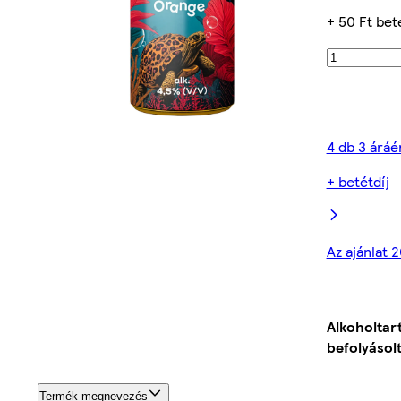
+ 50 Ft bet
4 db 3 áráé
+ betétdíj
Az ajánlat 
Alkoholtar
befolyásolt
Termék megnevezés