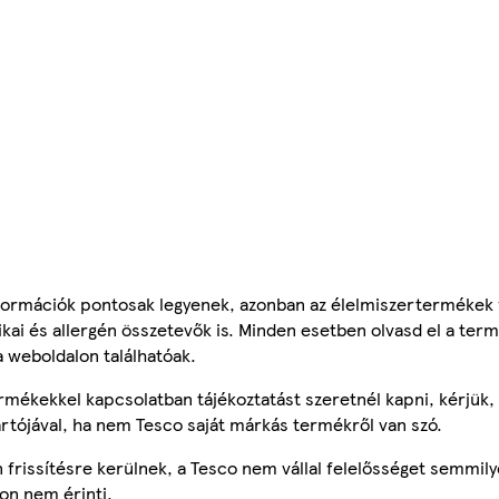
ormációk pontosak legyenek, azonban az élelmiszertermékek
tikai és allergén összetevők is. Minden esetben olvasd el a ter
a weboldalon találhatóak.
mékekkel kapcsolatban tájékoztatást szeretnél kapni, kérjük, 
ártójával, ha nem Tesco saját márkás termékről van szó.
frissítésre kerülnek, a Tesco nem vállal felelősséget semmily
on nem érinti.