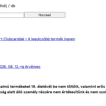
étdíj / db
Hozzáad
rt Clubcarddal - A legolcsóbb termék ingyen
2026. 08. 12.-ig érvényes
talmú termékeket 18. életévét be nem töltött, valamint erős
ság alatt álló személy részére nem értékesítünk és nem szol