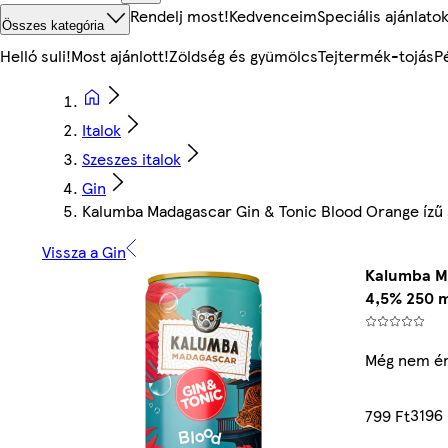
Rendelj most!
Kedvenceim
Speciális ajánlato
Összes kategória
Helló suli!
Most ajánlott!
Zöldség és gyümölcs
Tejtermék-tojás
P
Italok
Szeszes italok
Gin
Kalumba Madagascar Gin & Tonic Blood Orange ízű s
Vissza a Gin
Kalumba Ma
4,5% 250 m
Még nem ér
3196 
799 Ft