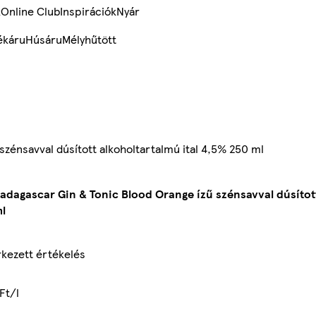
k
Online Club
Inspirációk
Nyár
ékáru
Húsáru
Mélyhűtött
zénsavval dúsított alkoholtartalmú ital 4,5% 250 ml
dagascar Gin & Tonic Blood Orange ízű szénsavval dúsított
l
kezett értékelés
Ft/l