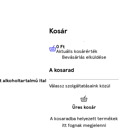
Kosár
0 Ft
Aktuális kosárérték
0 Ft
Aktuális kosárérték
Bevásárlás elküldése
A kosarad
 alkoholtartalmú ital
Válassz szolgáltatásaink közül
Üres kosár
A kosaradba helyezett termékek
itt fognak megjelenni