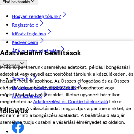
Első bevásárlás
Hogyan rendelj tőlünk?
Regisztráció
Idősáv foglalása
Kedvenceim
ÁFÁ-s számla igénylés
Adatvédelmi beállítások
Kapcsolat
Mi és 18 partnerünk személyes adatokat, például böngészési
adatokat vagy egyedi azonosítókat tárolunk a készülékeden, és
Tesco.hu
hozzáférhetünk azokhoz. Az Összes elfogadása és az Összes
Ügyfélszolgálat - 0680222333
elutasítása gombok kiválasztásával elfogadhatod vagy
módosíthatod a beállításaidat, illetve ugyanezt bármikor
Áruházkereső
megteheted az
Adatkezelési és Cookie tájékoztató
linkre
kattintva is. A választásaidat megosztjuk a partnereinkkel, de
followUs
ez nem érinti a böngészési adataidat. A beállításaid alapján
személyre tudjuk szabni a vásárlási élményedet az oldalon.