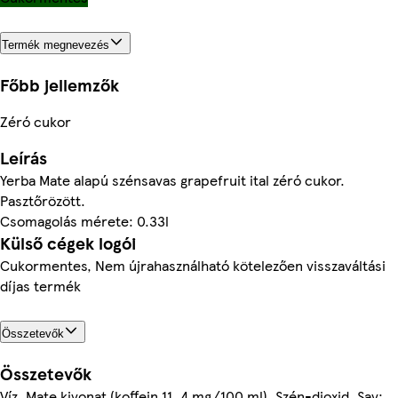
Termék megnevezés
Főbb jellemzők
Zéró cukor
Leírás
Yerba Mate alapú szénsavas grapefruit ital zéró cukor.
Pasztőrözött.
Csomagolás mérete: 0.33l
Külső cégek logói
Cukormentes, Nem újrahasználható kötelezően visszaváltási
díjas termék
Összetevők
Összetevők
Víz, Mate kivonat (koffein 11, 4 mg/100 ml), Szén-dioxid, Sav: