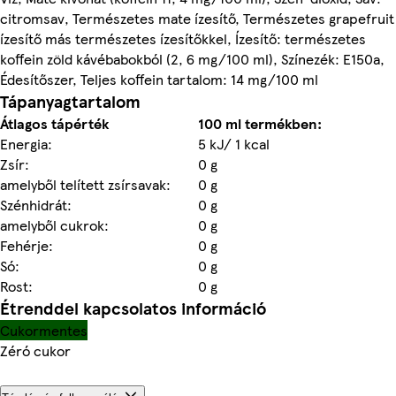
citromsav, Természetes mate ízesítő, Természetes grapefruit
ízesítő más természetes ízesítőkkel, Ízesítő: természetes
koffein zöld kávébabokból (2, 6 mg/100 ml), Színezék: E150a,
Édesítőszer, Teljes koffein tartalom: 14 mg/100 ml
Tápanyagtartalom
Átlagos tápérték
100 ml termékben:
Energia:
5 kJ/ 1 kcal
Zsír:
0 g
amelyből telített zsírsavak:
0 g
Szénhidrát:
0 g
amelyből cukrok:
0 g
Fehérje:
0 g
Só:
0 g
Rost:
0 g
Étrenddel kapcsolatos információ
Cukormentes
Zéró cukor