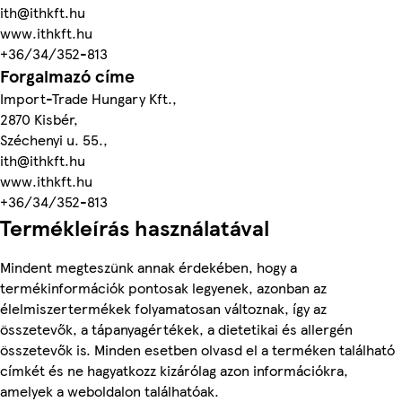
ith@ithkft.hu
www.ithkft.hu
+36/34/352-813
Forgalmazó címe
Import-Trade Hungary Kft.,
2870 Kisbér,
Széchenyi u. 55.,
ith@ithkft.hu
www.ithkft.hu
+36/34/352-813
Termékleírás használatával
Mindent megteszünk annak érdekében, hogy a
termékinformációk pontosak legyenek, azonban az
élelmiszertermékek folyamatosan változnak, így az
összetevők, a tápanyagértékek, a dietetikai és allergén
összetevők is. Minden esetben olvasd el a terméken található
címkét és ne hagyatkozz kizárólag azon információkra,
amelyek a weboldalon találhatóak.