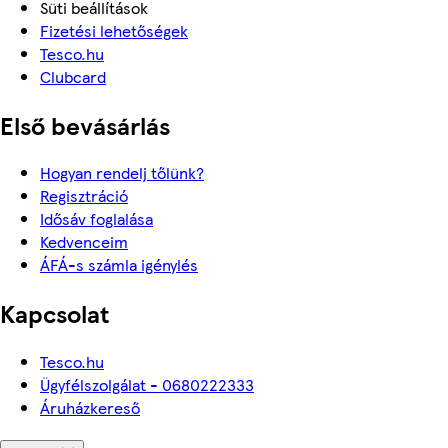
Süti beállítások
Fizetési lehetőségek
Tesco.hu
Clubcard
Első bevásárlás
Hogyan rendelj tőlünk?
Regisztráció
Idősáv foglalása
Kedvenceim
ÁFÁ-s számla igénylés
Kapcsolat
Tesco.hu
Ügyfélszolgálat - 0680222333
Áruházkereső