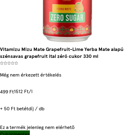
Vitamizu Mizu Mate Grapefruit-Lime Yerba Mate alapú
szénsavas grapefruit ital zéró cukor 330 ml
Még nem érkezett értékelés
1512 Ft/l
499 Ft
+ 50 Ft betétdíj / db
Ez a termék jelenleg nem elérhető
Cukormentes