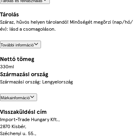
Tárolás és felhasználás
Tárolás
Száraz, hűvös helyen tárolandó! Minőségét megőrzi (nap/hó/
év): lásd a csomagoláson.
További információ
Nettó tömeg
330ml
Származási ország
Származási ország: Lengyelország
Márkainformáció
Visszaküldési cím
Import-Trade Hungary Kft.,
2870 Kisbér,
Széchenyi u. 55.,