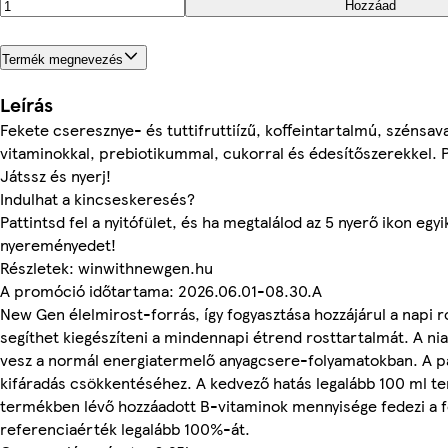
Hozzáad
Termék megnevezés
Leírás
Fekete cseresznye- és tuttifruttiízű, koffeintartalmú, szénsava
vitaminokkal, prebiotikummal, cukorral és édesítőszerekkel. 
Játssz és nyerj!
Indulhat a kincseskeresés?
Pattintsd fel a nyitófület, és ha megtalálod az 5 nyerő ikon egyi
nyereményedet!
Részletek: winwithnewgen.hu
A promóció időtartama: 2026.06.01-08.30.A
New Gen élelmirost-forrás, így fogyasztása hozzájárul a napi 
segíthet kiegészíteni a mindennapi étrend rosttartalmát. A nia
vesz a normál energiatermelő anyagcsere-folyamatokban. A pa
kifáradás csökkentéséhez. A kedvező hatás legalább 100 ml te
termékben lévő hozzáadott B-vitaminok mennyisége fedezi a fe
referenciaérték legalább 100%-át.