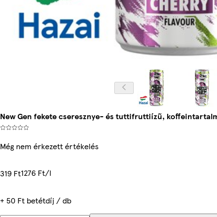
New Gen fekete cseresznye- és tuttifruttiízű, koffeintartal
Még nem érkezett értékelés
1276 Ft/l
319 Ft
+ 50 Ft betétdíj / db