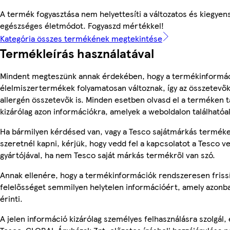
A termék fogyasztása nem helyettesíti a változatos és kiegyen
egészséges életmódot. Fogyaszd mértékkel!
Kategória összes termékének megtekintése
Termékleírás használatával
Mindent megteszünk annak érdekében, hogy a termékinformác
élelmiszertermékek folyamatosan változnak, így az összetevők,
allergén összetevők is. Minden esetben olvasd el a terméken t
kizárólag azon információkra, amelyek a weboldalon találhatóa
Ha bármilyen kérdésed van, vagy a Tesco sajátmárkás terméke
szeretnél kapni, kérjük, hogy vedd fel a kapcsolatot a Tesco v
gyártójával, ha nem Tesco saját márkás termékről van szó.
Annak ellenére, hogy a termékinformációk rendszeresen frissí
felelősséget semmilyen helytelen információért, amely azon
érinti.
A jelen információ kizárólag személyes felhasználásra szolgál