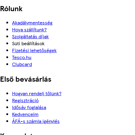
Rólunk
Akadálymentesség
Hova szállítunk?
Szolgáltatás díjak
Süti beállítások
Fizetési lehetőségek
Tesco.hu
Clubcard
Első bevásárlás
Hogyan rendelj tőlünk?
Regisztráció
Idősáv foglalása
Kedvenceim
ÁFÁ-s számla igénylés