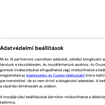
Adatvédelmi beállítások
Mi és 18 partnerünk személyes adatokat, például böngészési a
tárolunk a készülékeden, és hozzáférhetünk azokhoz. Az Össze
gombok kiválasztásával elfogadhatod vagy módosíthatod a beáll
megteheted az
Adatkezelési és Cookie tájékoztató
linkre katti
partnereinkkel, de ez nem érinti a böngészési adataidat. A beá
a vásárlási élményedet az oldalon.
A hozzájárulási beállításokat bármikor módosíthatod a láblécben
kattintva.