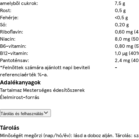
amelyből cukrok:
7,5 g
Rost:
0,5 g
Fehérje:
<0,5 g
Só:
0,20 g
Riboflavin:
0,60 mg (
Niacin:
8,0 mg (5
B6-vitamin:
0,80 mg (
B12-vitamin:
1,0 µg (40
Pantoténsav:
2,4 mg (4
*Felnőttek számára ajánlott napi beviteli
-
referenciaérték %-a.
Adalékanyagok
Tartalmaz Mesterséges édesítőszerek
Élelmirost-forrás
Tárolás és felhasználás
Tárolás
Minőségét megőrzi (nap/hó/év): lásd a doboz alján. Tárolás: sz