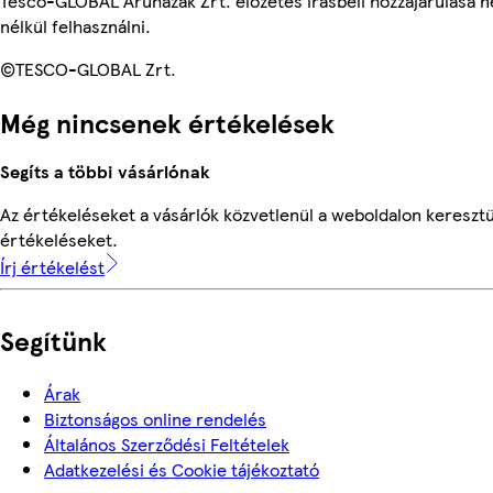
Tesco-GLOBAL Áruházak Zrt. előzetes írásbeli hozzájárulása n
nélkül felhasználni.
©TESCO-GLOBAL Zrt.
Még nincsenek értékelések
Segíts a többi vásárlónak
Az értékeléseket a vásárlók közvetlenül a weboldalon keresztül
értékeléseket.
Írj értékelést
Segítünk
Árak
Biztonságos online rendelés
Általános Szerződési Feltételek
Adatkezelési és Cookie tájékoztató