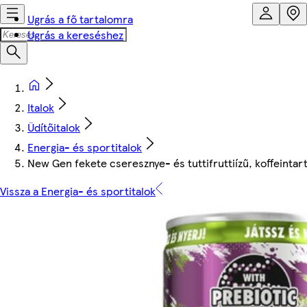
Ugrás a fő tartalomra
Ugrás a kereséshez
Italok
Üdítőitalok
Energia- és sportitalok
New Gen fekete cseresznye- és tuttifruttiízű, koffeintart
Vissza a Energia- és sportitalok