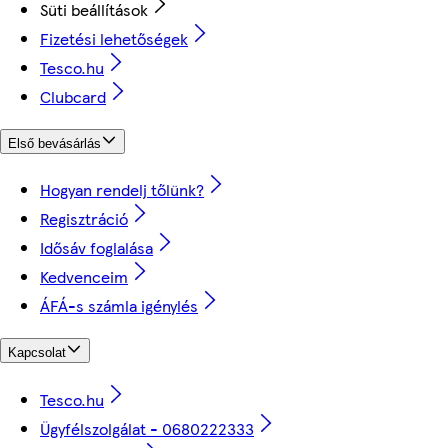
Süti beállítások
Fizetési lehetőségek
Tesco.hu
Clubcard
Első bevásárlás
Hogyan rendelj tőlünk?
Regisztráció
Idősáv foglalása
Kedvenceim
ÁFÁ-s számla igénylés
Kapcsolat
Tesco.hu
Ügyfélszolgálat - 0680222333