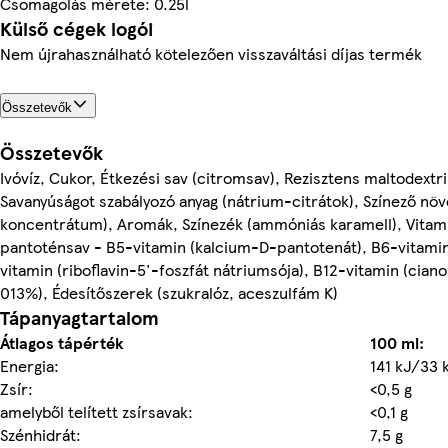
Csomagolás mérete: 0.25l
Külső cégek logói
Nem újrahasználható kötelezően visszaváltási díjas termék
Összetevők
Összetevők
Ivóvíz, Cukor, Étkezési sav (citromsav), Rezisztens maltodextri
Savanyúságot szabályozó anyag (nátrium-citrátok), Színező nö
koncentrátum), Aromák, Színezék (ammóniás karamell), Vitamin
pantoténsav - B5-vitamin (kalcium-D-pantotenát), B6-vitamin (
vitamin (riboflavin-5'-foszfát nátriumsója), B12-vitamin (cian
013%), Édesítőszerek (szukralóz, aceszulfám K)
Tápanyagtartalom
Átlagos tápérték
100 ml:
Energia:
141 kJ/33 
Zsír:
<0,5 g
amelyből telített zsírsavak:
<0,1 g
Szénhidrát:
7,5 g