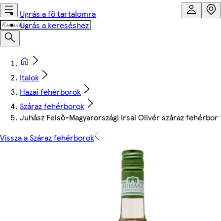
Ugrás a fő tartalomra
Ugrás a kereséshez
Italok
Hazai fehérborok
Száraz fehérborok
Juhász Felső-Magyarországi Irsai Olivér száraz fehérbor
Vissza a Száraz fehérborok