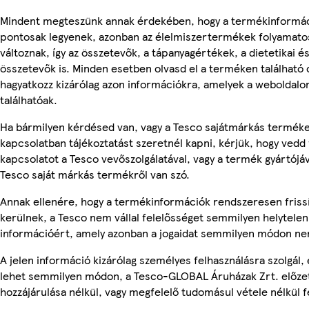
Mindent megteszünk annak érdekében, hogy a termékinformá
pontosak legyenek, azonban az élelmiszertermékek folyamato
változnak, így az összetevők, a tápanyagértékek, a dietetikai és
összetevők is. Minden esetben olvasd el a terméken található
hagyatkozz kizárólag azon információkra, amelyek a weboldalo
találhatóak.
Ha bármilyen kérdésed van, vagy a Tesco sajátmárkás termék
kapcsolatban tájékoztatást szeretnél kapni, kérjük, hogy vedd 
kapcsolatot a Tesco vevőszolgálatával, vagy a termék gyártójá
Tesco saját márkás termékről van szó.
Annak ellenére, hogy a termékinformációk rendszeresen friss
kerülnek, a Tesco nem vállal felelősséget semmilyen helytelen
információért, amely azonban a jogaidat semmilyen módon nem
A jelen információ kizárólag személyes felhasználásra szolgál,
lehet semmilyen módon, a Tesco-GLOBAL Áruházak Zrt. előzet
hozzájárulása nélkül, vagy megfelelő tudomásul vétele nélkül f