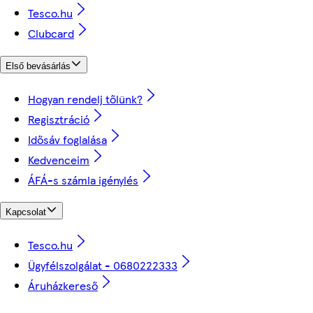
Tesco.hu
Clubcard
Első bevásárlás
Hogyan rendelj tőlünk?
Regisztráció
Idősáv foglalása
Kedvenceim
ÁFÁ-s számla igénylés
Kapcsolat
Tesco.hu
Ügyfélszolgálat - 0680222333
Áruházkereső