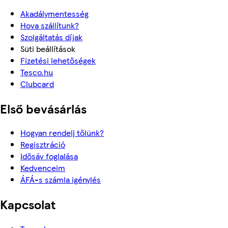
Akadálymentesség
Hova szállítunk?
Szolgáltatás díjak
Süti beállítások
Fizetési lehetőségek
Tesco.hu
Clubcard
Első bevásárlás
Hogyan rendelj tőlünk?
Regisztráció
Idősáv foglalása
Kedvenceim
ÁFÁ-s számla igénylés
Kapcsolat