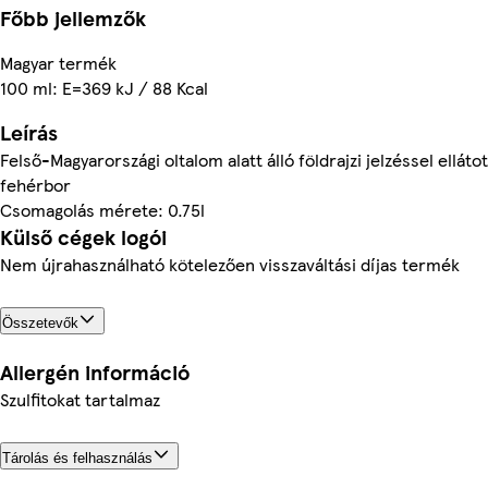
Főbb jellemzők
Magyar termék
100 ml: E=369 kJ / 88 Kcal
Leírás
Felső-Magyarországi oltalom alatt álló földrajzi jelzéssel elláto
fehérbor
Csomagolás mérete: 0.75l
Külső cégek logói
Nem újrahasználható kötelezően visszaváltási díjas termék
Összetevők
Allergén információ
Szulfitokat tartalmaz
Tárolás és felhasználás