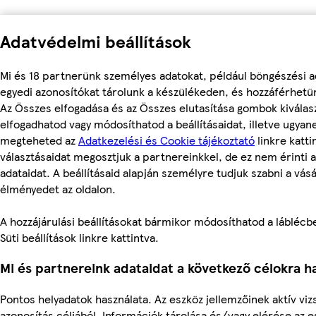
Adatvédelmi beállítások
Mi és 18 partnerünk személyes adatokat, például böngészési a
egyedi azonosítókat tárolunk a készülékeden, és hozzáférhetü
Az Összes elfogadása és az Összes elutasítása gombok kiválas
elfogadhatod vagy módosíthatod a beállításaidat, illetve ugyan
megteheted az
Adatkezelési és Cookie tájékoztató
linkre kattin
választásaidat megosztjuk a partnereinkkel, de ez nem érinti 
adataidat. A beállításaid alapján személyre tudjuk szabni a vásá
élményedet az oldalon.
A hozzájárulási beállításokat bármikor módosíthatod a láblécbe
Süti beállítások linkre kattintva.
Mi és partnereink adataidat a következő célokra ha
Pontos helyadatok használata. Az eszköz jellemzőinek aktív viz
azonosítás céljából. Információk tárolása és/vagy elérése az 