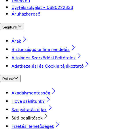
Tesco.hu
Ügyfélszolgálat - 0680222333
Áruházkereső
Segítünk
Árak
Biztonságos online rendelés
Általános Szerződési Feltételek
Adatkezelési és Cookie tájékoztató
Rólunk
Akadálymentesség
Hova szállítunk?
Szolgáltatás díjak
Süti beállítások
Fizetési lehetőségek