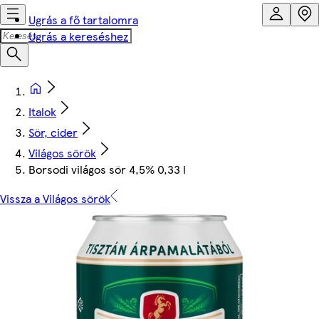
Ugrás a fő tartalomra
Ugrás a kereséshez
Italok
Sör, cider
Világos sörök
Borsodi világos sör 4,5% 0,33 l
Vissza a Világos sörök