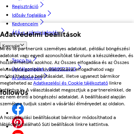
Regisztráció
Idősáv foglalása
Kedvenceim
ÁFÁ-s számla igénylés
Adatvédelmi beállítások
Kapcsolat
Mi és 18 partnerünk személyes adatokat, például böngészési
adatokat vagy egyedi azonosítókat tárolunk a készülékeden, és
Tesco.hu
hozzáférhetünk azokhoz. Az Összes elfogadása és az Összes
Ügyfélszolgálat - 0680222333
elutasítása gombok kiválasztásával elfogadhatod vagy
módosíthatod a beállításaidat, illetve ugyanezt bármikor
Áruházkereső
megteheted az
Adatkezelési és Cookie tájékoztató
linkre
kattintva is. A választásaidat megosztjuk a partnereinkkel, de
followUs
ez nem érinti a böngészési adataidat. A beállításaid alapján
személyre tudjuk szabni a vásárlási élményedet az oldalon.
A hozzájárulási beállításokat bármikor módosíthatod a
láblécben található Süti beállítások linkre kattintva.