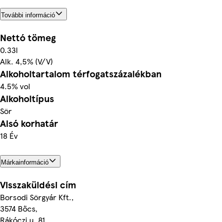
További információ
Nettó tömeg
0.33l
Alk. 4,5% (V/V)
Alkoholtartalom térfogatszázalékban
4.5% vol
Alkoholtípus
Sör
Alsó korhatár
18 Év
Márkainformáció
Visszaküldési cím
Borsodi Sörgyár Kft.,
3574 Bőcs,
Rákóczi u. 81.