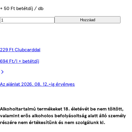
+ 50 Ft betétdíj / db
Hozzáad
229 Ft Clubcarddal
694 Ft/l + betétdíj
Az ajánlat 2026. 08. 12.-ig érvényes
Alkoholtartalmú termékeket 18. életévét be nem töltött,
valamint erős alkoholos befolyásoltság alatt álló személy
részére nem értékesítünk és nem szolgálunk ki.