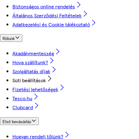
Biztonságos online rendelés
Általános Szerződési Feltételek
Adatkezelési és Cookie tájékoztató
Rólunk
Akadálymentesség
Hova szállítunk?
Szolgáltatás díjak
Süti beállítások
Fizetési lehetőségek
Tesco.hu
Clubcard
Első bevásárlás
Hogyan rendelj tőlünk?