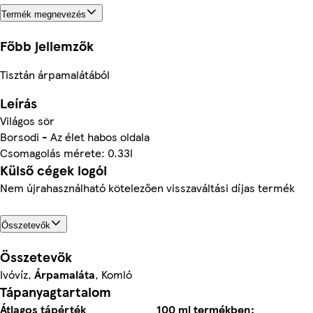
Termék megnevezés
Főbb jellemzők
Tisztán árpamalátából
Leírás
Világos sör
Borsodi - Az élet habos oldala
Csomagolás mérete: 0.33l
Külső cégek logói
Nem újrahasználható kötelezően visszaváltási díjas termék
Összetevők
Összetevők
Ivóvíz,
Árpamaláta
, Komló
Tápanyagtartalom
Átlagos tápérték
100 ml termékben: