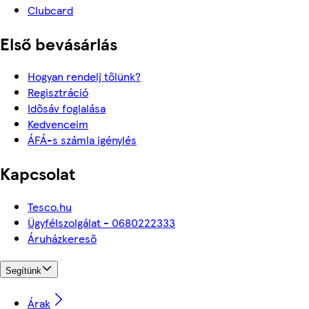
Clubcard
Első bevásárlás
Hogyan rendelj tőlünk?
Regisztráció
Idősáv foglalása
Kedvenceim
ÁFÁ-s számla igénylés
Kapcsolat
Tesco.hu
Ügyfélszolgálat - 0680222333
Áruházkereső
Segítünk
Árak