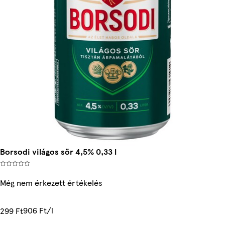
Borsodi világos sör 4,5% 0,33 l
Még nem érkezett értékelés
906 Ft/l
299 Ft