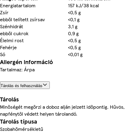
Energiatartalom
157 kJ/38 kcal
Zsír
<0,5 g
ebből telített zsírsav
<0,1 g
Szénhidrát
3,1 g
ebből cukrok
0,9 g
Élelmi rost
<0,5 g
Fehérje
<0,5 g
Só
<0,01 g
Allergén információ
Tartalmaz: Árpa
Tárolás és felhasználás
Tárolás
Minőségét megőrzi a doboz alján jelzett időpontig. Hűvös,
napfénytől védett helyen tárolandó.
Tárolás típusa
Szobahőmérsékletű