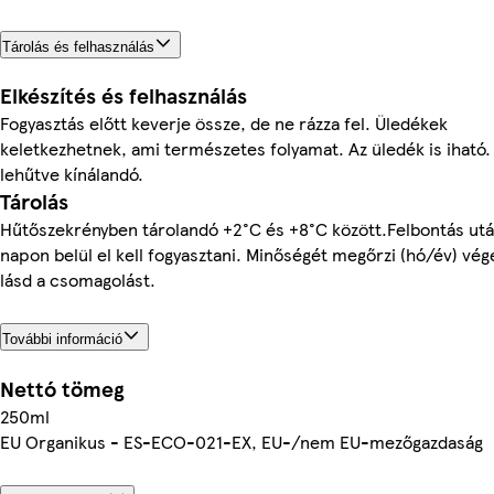
Tárolás és felhasználás
Elkészítés és felhasználás
Fogyasztás előtt keverje össze, de ne rázza fel. Üledékek
keletkezhetnek, ami természetes folyamat. Az üledék is iható.
lehűtve kínálandó.
Tárolás
Hűtőszekrényben tárolandó +2°C és +8°C között.Felbontás utá
napon belül el kell fogyasztani. Minőségét megőrzi (hó/év) vég
lásd a csomagolást.
További információ
Nettó tömeg
250ml
EU Organikus - ES-ECO-021-EX, EU-/nem EU-mezőgazdaság