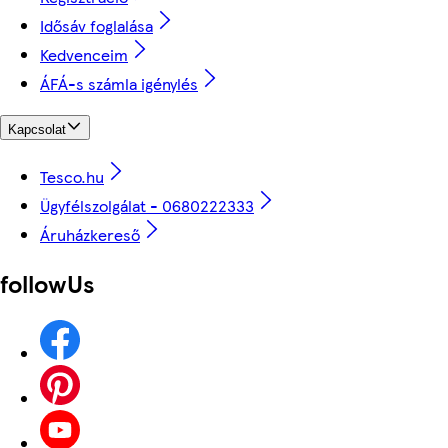
Idősáv foglalása
Kedvenceim
ÁFÁ-s számla igénylés
Kapcsolat
Tesco.hu
Ügyfélszolgálat - 0680222333
Áruházkereső
followUs