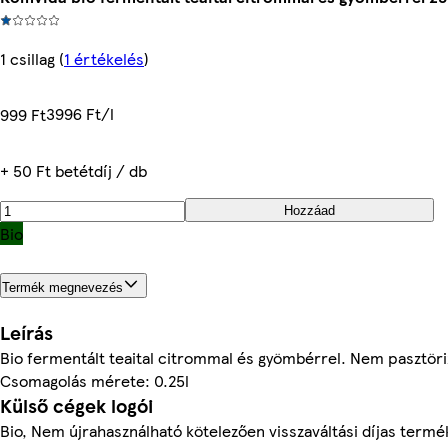
1 csillag
(
1 értékelés
)
3996 Ft/l
999 Ft
+ 50 Ft betétdíj / db
Hozzáad
Bio
Termék megnevezés
Leírás
Bio fermentált teaital citrommal és gyömbérrel. Nem pasztöriz
Csomagolás mérete: 0.25l
Külső cégek logói
Bio, Nem újrahasználható kötelezően visszaváltási díjas termé