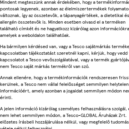
Mindent megteszünk annak érdekében, hogy a termékinformá
pontosak legyenek, azonban az élelmiszertermékek folyamato
változnak, így az összetevők, a tápanyagértékek, a dietetikai é
allergén összetevők is. Minden esetben olvasd el a terméken
található címkét és ne hagyatkozz kizárólag azon információkra
amelyek a weboldalon találhatóak.
Ha bármilyen kérdésed van, vagy a Tesco sajátmárkás termék
kapcsolatban tájékoztatást szeretnél kapni, kérjük, hogy vedd 
kapcsolatot a Tesco vevőszolgálatával, vagy a termék gyártójáv
nem Tesco saját márkás termékről van szó.
Annak ellenére, hogy a termékinformációk rendszeresen friss
kerülnek, a Tesco nem vállal felelősséget semmilyen helytelen
információért, amely azonban a jogaidat semmilyen módon n
érinti.
A jelen információ kizárólag személyes felhasználásra szolgál, 
nem lehet semmilyen módon, a Tesco-GLOBAL Áruházak Zrt.
előzetes írásbeli hozzájárulása nélkül, vagy megfelelő tudomás
vétele nélkül felhasználni.