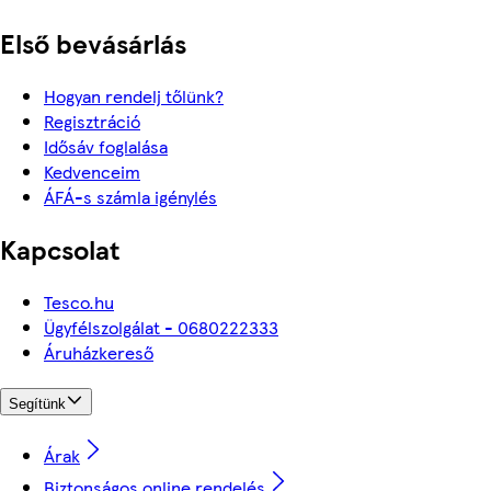
Első bevásárlás
Hogyan rendelj tőlünk?
Regisztráció
Idősáv foglalása
Kedvenceim
ÁFÁ-s számla igénylés
Kapcsolat
Tesco.hu
Ügyfélszolgálat - 0680222333
Áruházkereső
Segítünk
Árak
Biztonságos online rendelés