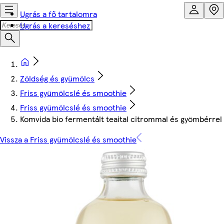
Ugrás a fő tartalomra
Ugrás a kereséshez
Zöldség és gyümölcs
Friss gyümölcslé és smoothie
Friss gyümölcslé és smoothie
Komvida bio fermentált teaital citrommal és gyömbérrel
Vissza a Friss gyümölcslé és smoothie