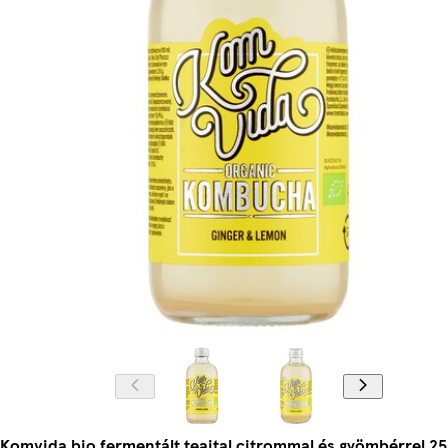
Komvida bio fermentált teaital citrommal és gyömbérrel 25