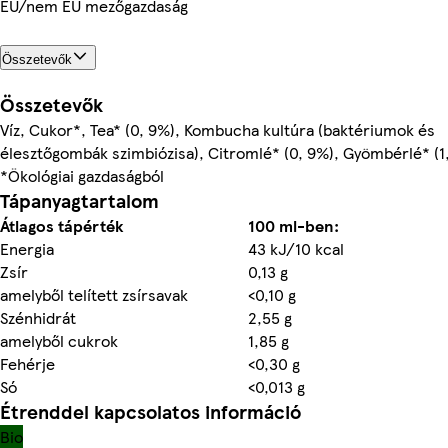
EU/nem EU mezőgazdaság
Összetevők
Összetevők
Víz, Cukor*, Tea* (0, 9%), Kombucha kultúra (baktériumok és
élesztőgombák szimbiózisa), Citromlé* (0, 9%), Gyömbérlé* (1
*Ökológiai gazdaságból
Tápanyagtartalom
Átlagos tápérték
100 ml-ben:
Energia
43 kJ/10 kcal
Zsír
0,13 g
amelyből telített zsírsavak
<0,10 g
Szénhidrát
2,55 g
amelyből cukrok
1,85 g
Fehérje
<0,30 g
Só
<0,013 g
Étrenddel kapcsolatos információ
Bio