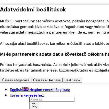
Adatvédelmi beállítások
Mi és 18 partnerünk személyes adatokat, például böngészési a
elutasítása gombok kiválasztásával elfogadhatod vagy módosíth
választásaidat megosztjuk a partnereinkkel, de ez nem érinti a
A hozzájárulási beállításokat bármikor módosíthatod a láblécben 
Mi és partnereink adataidat a következő célokra ha
Pontos helyadatok használata. Az eszköz jellemzőinek aktív viz
hirdetések és tartalmak mérése, közönségkutatás és szolgálta
Összes elfogadása
Összes elutasítása
Beállítások
Ugrás a fő tartalomra
English
Hogyan rendelj
Segítség
Ugrás a kereséshez