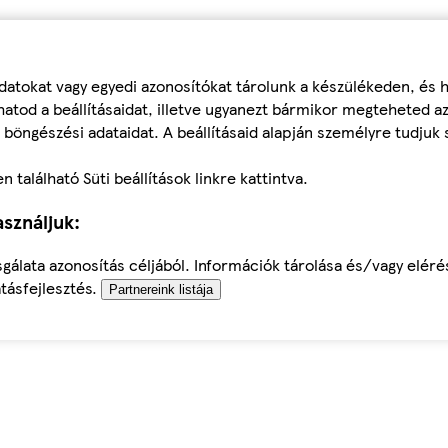
datokat vagy egyedi azonosítókat tárolunk a készülékeden, és
atod a beállításaidat, illetve ugyanezt bármikor megteheted a
 böngészési adataidat. A beállításaid alapján személyre tudjuk 
található Süti beállítások linkre kattintva.
sználjuk:
sgálata azonosítás céljából. Információk tárolása és/vagy elér
tásfejlesztés.
Partnereink listája