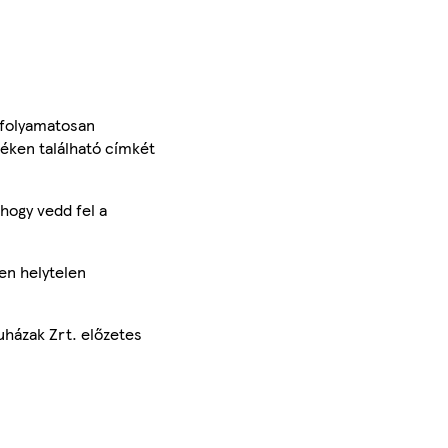
 folyamatosan
méken található címkét
hogy vedd fel a
en helytelen
uházak Zrt. előzetes