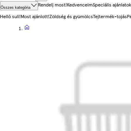
Rendelj most!
Kedvenceim
Speciális ajánlato
Összes kategória
Helló suli!
Most ajánlott!
Zöldség és gyümölcs
Tejtermék-tojás
P