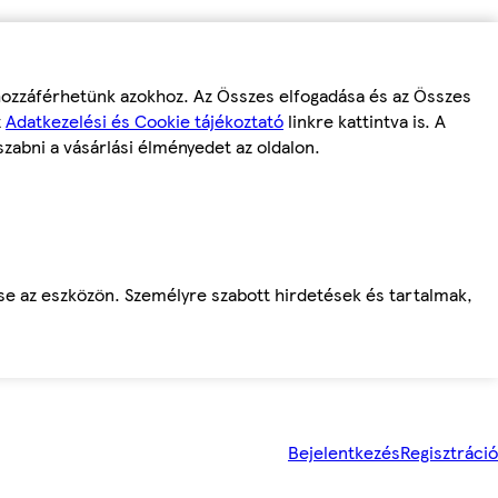
 hozzáférhetünk azokhoz. Az Összes elfogadása és az Összes
z
Adatkezelési és Cookie tájékoztató
linkre kattintva is. A
szabni a vásárlási élményedet az oldalon.
ése az eszközön. Személyre szabott hirdetések és tartalmak,
Bejelentkezés
Regisztráció