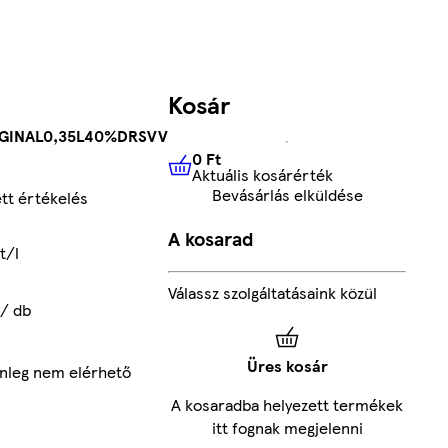
Kosár
GINAL0,35L40%DRSVV
0 Ft
Aktuális kosárérték
0 Ft
Aktuális kosárérték
Bevásárlás elküldése
tt értékelés
A kosarad
t/l
Válassz szolgáltatásaink közül
 / db
Üres kosár
enleg nem elérhető
A kosaradba helyezett termékek
itt fognak megjelenni