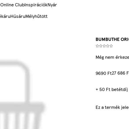
k
Online Club
Inspirációk
Nyár
ékáru
Húsáru
Mélyhűtött
BUMBUTHE ORI
Még nem érkeze
27 686 F
9690 Ft
+ 50 Ft betétdíj
Ez a termék jel