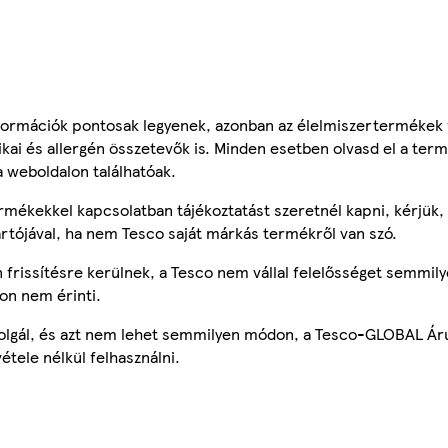
ormációk pontosak legyenek, azonban az élelmiszertermékek
tikai és allergén összetevők is. Minden esetben olvasd el a ter
a weboldalon találhatóak.
mékekkel kapcsolatban tájékoztatást szeretnél kapni, kérjük, 
ártójával, ha nem Tesco saját márkás termékről van szó.
frissítésre kerülnek, a Tesco nem vállal felelősséget semmily
on nem érinti.
szolgál, és azt nem lehet semmilyen módon, a Tesco-GLOBAL Ár
étele nélkül felhasználni.