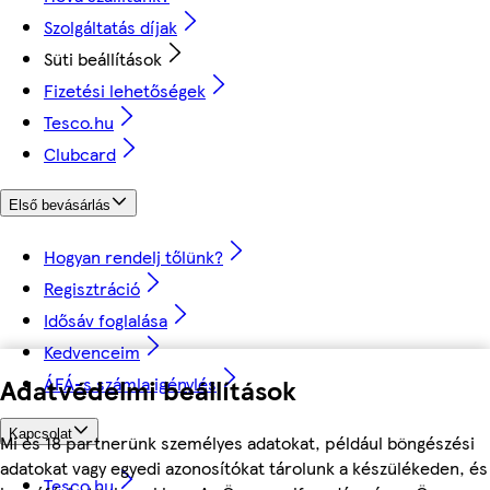
Szolgáltatás díjak
Süti beállítások
Fizetési lehetőségek
Tesco.hu
Clubcard
Első bevásárlás
Hogyan rendelj tőlünk?
Regisztráció
Idősáv foglalása
Kedvenceim
ÁFÁ-s számla igénylés
Adatvédelmi beállítások
Kapcsolat
Mi és 18 partnerünk személyes adatokat, például böngészési
adatokat vagy egyedi azonosítókat tárolunk a készülékeden, és
Tesco.hu