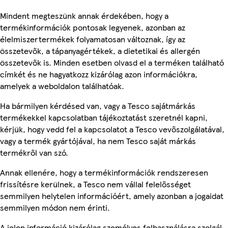
Mindent megteszünk annak érdekében, hogy a
termékinformációk pontosak legyenek, azonban az
élelmiszertermékek folyamatosan változnak, így az
összetevők, a tápanyagértékek, a dietetikai és allergén
összetevők is. Minden esetben olvasd el a terméken található
címkét és ne hagyatkozz kizárólag azon információkra,
amelyek a weboldalon találhatóak.
Ha bármilyen kérdésed van, vagy a Tesco sajátmárkás
termékekkel kapcsolatban tájékoztatást szeretnél kapni,
kérjük, hogy vedd fel a kapcsolatot a Tesco vevőszolgálatával,
vagy a termék gyártójával, ha nem Tesco saját márkás
termékről van szó.
Annak ellenére, hogy a termékinformációk rendszeresen
frissítésre kerülnek, a Tesco nem vállal felelősséget
semmilyen helytelen információért, amely azonban a jogaidat
semmilyen módon nem érinti.
A jelen információ kizárólag személyes felhasználásra szolgál,