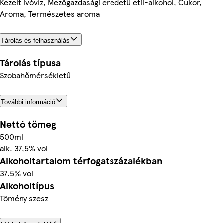
Kezelt ivóvíz, Mezőgazdasági eredetű etil-alkohol, Cukor,
Aroma, Természetes aroma
Tárolás és felhasználás
Tárolás típusa
Szobahőmérsékletű
További információ
Nettó tömeg
500ml
alk. 37,5% vol
Alkoholtartalom térfogatszázalékban
37.5% vol
Alkoholtípus
Tömény szesz