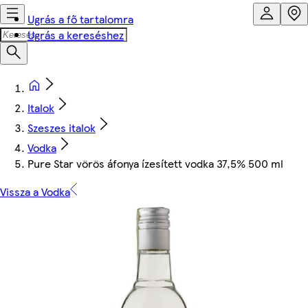
Ugrás a fő tartalomra
Ugrás a kereséshez
Italok
Szeszes italok
Vodka
Pure Star vörös áfonya ízesített vodka 37,5% 500 ml
Vissza a Vodka