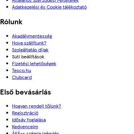
Adatkezelési és Cookie tájékoztató
Rólunk
Akadálymentesség
Hova szállítunk?
Szolgáltatás díjak
Süti beállítások
Fizetési lehetőségek
Tesco.hu
Clubcard
Első bevásárlás
Hogyan rendelj tőlünk?
Regisztráció
Idősáv foglalása
Kedvenceim
ÁFÁ-s számla igénylés