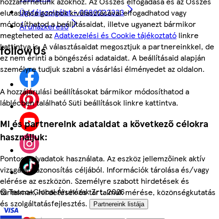
hozzáférhetünk azokhoz. Az Összes elfogadása és az Összes
Ügyfélszolgálat - 0680222333
elutasítása gombok kiválasztásával elfogadhatod vagy
módosíthatod a beállításaidat, illetve ugyanezt bármikor
Áruházkereső
megteheted az
Adatkezelési és Cookie tájékoztató
linkre
kattintva is. A választásaidat megosztjuk a partnereinkkel, de
followUs
ez nem érinti a böngészési adataidat. A beállításaid alapján
személyre tudjuk szabni a vásárlási élményedet az oldalon.
A hozzájárulási beállításokat bármikor módosíthatod a
láblécben található Süti beállítások linkre kattintva.
Mi és partnereink adataidat a következő célokra
használjuk:
Pontos helyadatok használata. Az eszköz jellemzőinek aktív
vizsgálata azonosítás céljából. Információk tárolása és/vagy
elérése az eszközön. Személyre szabott hirdetések és
©
Tesco-Global Áruházak Zrt. 2026
tartalmak, hirdetések és tartalmak mérése, közönségkutatás
és szolgáltatásfejlesztés.
Partnereink listája