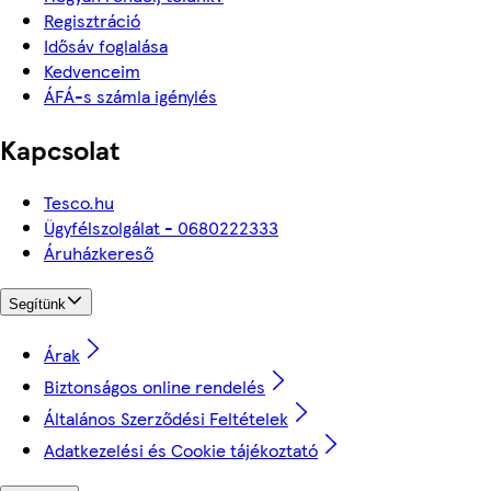
Regisztráció
Idősáv foglalása
Kedvenceim
ÁFÁ-s számla igénylés
Kapcsolat
Tesco.hu
Ügyfélszolgálat - 0680222333
Áruházkereső
Segítünk
Árak
Biztonságos online rendelés
Általános Szerződési Feltételek
Adatkezelési és Cookie tájékoztató