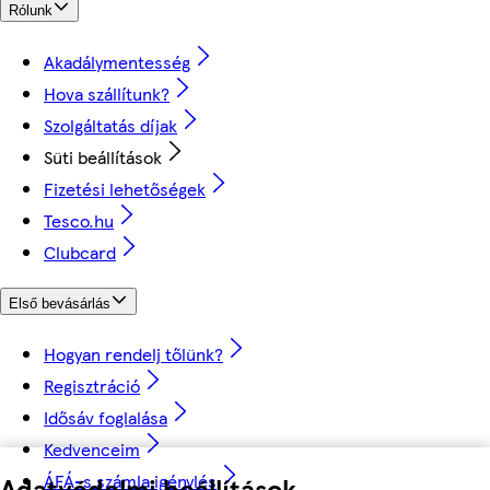
Rólunk
Akadálymentesség
Hova szállítunk?
Szolgáltatás díjak
Süti beállítások
Fizetési lehetőségek
Tesco.hu
Clubcard
Első bevásárlás
Hogyan rendelj tőlünk?
Regisztráció
Idősáv foglalása
Kedvenceim
ÁFÁ-s számla igénylés
Adatvédelmi beállítások