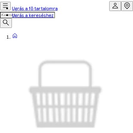
Ugrás a fő tartalomra
Ugrás a kereséshez