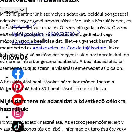
Kapcsolat
Mi és 18 partnerünk személyes adatokat, például böngészési
adatokat vagy egyedi azonosítókat tárolunk a készülékeden, és
Tesco.hu
hozzáférhetünk azokhoz. Az Összes elfogadása és az Összes
Ügyfélszolgálat - 0680222333
elutasítása gombok kiválasztásával elfogadhatod vagy
módosíthatod a beállításaidat, illetve ugyanezt bármikor
Áruházkereső
megteheted az
Adatkezelési és Cookie tájékoztató
linkre
kattintva is. A választásaidat megosztjuk a partnereinkkel, de
followUs
ez nem érinti a böngészési adataidat. A beállításaid alapján
személyre tudjuk szabni a vásárlási élményedet az oldalon.
A hozzájárulási beállításokat bármikor módosíthatod a
láblécben található Süti beállítások linkre kattintva.
Mi és partnereink adataidat a következő célokra
használjuk:
Pontos helyadatok használata. Az eszköz jellemzőinek aktív
vizsgálata azonosítás céljából. Információk tárolása és/vagy