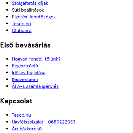
Szolgáltatás díjak
Süti beállítások
Fizetési lehetőségek
Tesco.hu
Clubcard
Első bevásárlás
Hogyan rendelj tőlünk?
Regisztráció
Idősáv foglalása
Kedvenceim
ÁFÁ-s számla igénylés
Kapcsolat
Tesco.hu
Ügyfélszolgálat - 0680222333
Áruházkereső