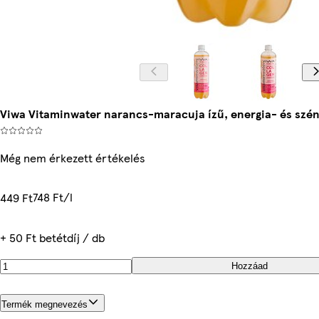
Viwa Vitaminwater narancs-maracuja ízű, energia- és szén
Még nem érkezett értékelés
748 Ft/l
449 Ft
+ 50 Ft betétdíj / db
Hozzáad
Termék megnevezés