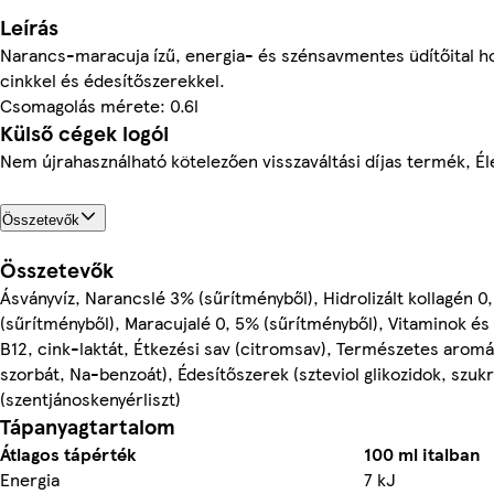
Leírás
Narancs-maracuja ízű, energia- és szénsavmentes üdítőital ho
cinkkel és édesítőszerekkel.
Csomagolás mérete: 0.6l
Külső cégek logói
Nem újrahasználható kötelezően visszaváltási díjas termék, Él
Összetevők
Összetevők
Ásványvíz, Narancslé 3% (sűrítményből), Hidrolizált kollagén 0
(sűrítményből), Maracujalé 0, 5% (sűrítményből), Vitaminok és 
B12, cink-laktát, Étkezési sav (citromsav), Természetes aromá
szorbát, Na-benzoát), Édesítőszerek (szteviol glikozidok, szukra
(szentjánoskenyérliszt)
Tápanyagtartalom
Átlagos tápérték
100 ml italban
Energia
7 kJ