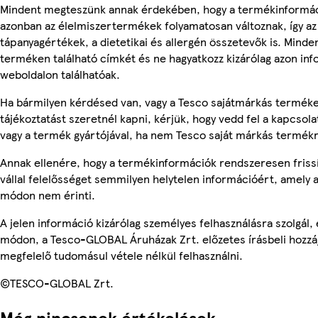
Mindent megteszünk annak érdekében, hogy a termékinformác
azonban az élelmiszertermékek folyamatosan változnak, így az
tápanyagértékek, a dietetikai és allergén összetevők is. Minde
terméken található címkét és ne hagyatkozz kizárólag azon in
weboldalon találhatóak.
Ha bármilyen kérdésed van, vagy a Tesco sajátmárkás termék
tájékoztatást szeretnél kapni, kérjük, hogy vedd fel a kapcsola
vagy a termék gyártójával, ha nem Tesco saját márkás termékr
Annak ellenére, hogy a termékinformációk rendszeresen friss
vállal felelősséget semmilyen helytelen információért, amely
módon nem érinti.
A jelen információ kizárólag személyes felhasználásra szolgál
módon, a Tesco-GLOBAL Áruházak Zrt. előzetes írásbeli hozzáj
megfelelő tudomásul vétele nélkül felhasználni.
©TESCO-GLOBAL Zrt.
Még nincsenek értékelések