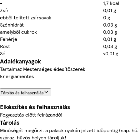
-
1,7 kcal
Zsír
0,01 g
ebből telített zsírsavak
0 g
Szénhidrát
0,03 g
amelyből cukrok
0,03 g
Fehérje
0,01 g
Rost
0,03 g
Só
<0,01 g
Adalékanyagok
Tartalmaz Mesterséges édesítőszerek
Energiamentes
Tárolás és felhasználás
Elkészítés és felhasználás
Fogyasztás előtt felrázandó!
Tárolás
Minőségét megőrzi: a palack nyakán jelzett időpontig (nap. hó.
száraz, hűvös helyen tároljuk!