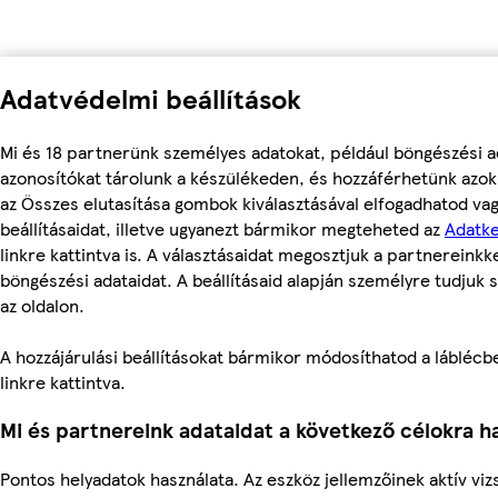
Adatvédelmi beállítások
Mi és 18 partnerünk személyes adatokat, például böngészési a
azonosítókat tárolunk a készülékeden, és hozzáférhetünk azok
az Összes elutasítása gombok kiválasztásával elfogadhatod va
beállításaidat, illetve ugyanezt bármikor megteheted az
Adatke
linkre kattintva is. A választásaidat megosztjuk a partnereinkke
böngészési adataidat. A beállításaid alapján személyre tudjuk 
az oldalon.
A hozzájárulási beállításokat bármikor módosíthatod a láblécben
linkre kattintva.
Mi és partnereink adataidat a következő célokra ha
Pontos helyadatok használata. Az eszköz jellemzőinek aktív vizs