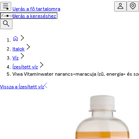
Ugrás a fő tartalomra
Ugrás a kereséshez
Italok
Víz
Ízesített víz
Viwa Vitaminwater narancs-maracuja ízű, energia- és s
Vissza a Ízesített víz