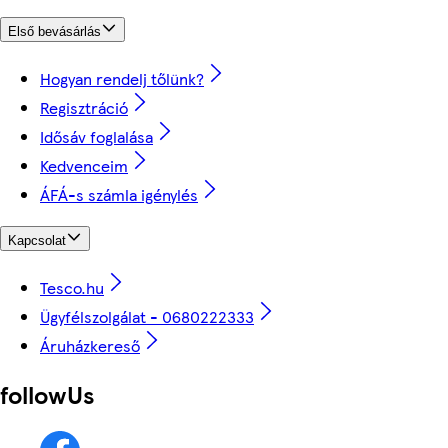
Első bevásárlás
Hogyan rendelj tőlünk?
Regisztráció
Idősáv foglalása
Kedvenceim
ÁFÁ-s számla igénylés
Kapcsolat
Tesco.hu
Ügyfélszolgálat - 0680222333
Áruházkereső
followUs