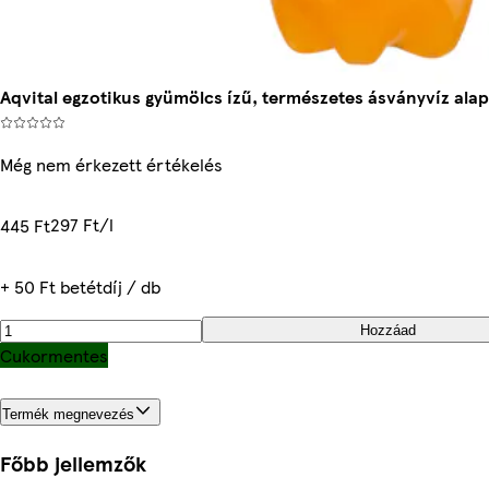
Aqvital egzotikus gyümölcs ízű, természetes ásványvíz alap
Még nem érkezett értékelés
297 Ft/l
445 Ft
+ 50 Ft betétdíj / db
Hozzáad
Cukormentes
Termék megnevezés
Főbb jellemzők