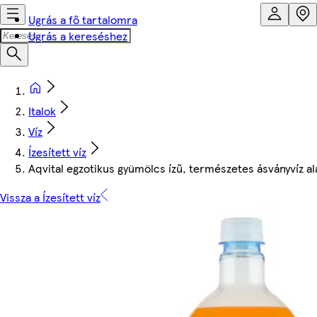
Ugrás a fő tartalomra
Ugrás a kereséshez
Italok
Víz
Ízesített víz
Aqvital egzotikus gyümölcs ízű, természetes ásványvíz al
Vissza a Ízesített víz