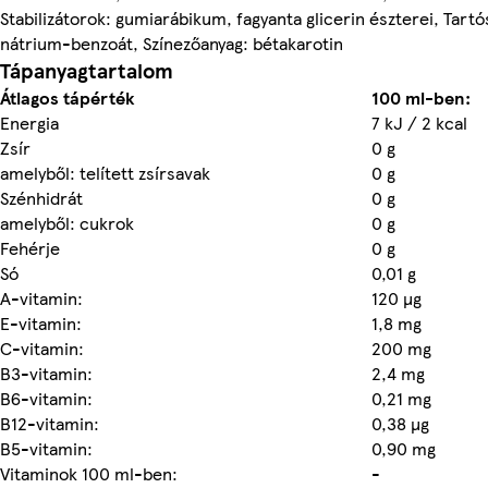
Stabilizátorok: gumiarábikum, fagyanta glicerin észterei, Tart
nátrium-benzoát, Színezőanyag: bétakarotin
Tápanyagtartalom
Átlagos tápérték
100 ml-ben:
Energia
7 kJ / 2 kcal
Zsír
0 g
amelyből: telített zsírsavak
0 g
Szénhidrát
0 g
amelyből: cukrok
0 g
Fehérje
0 g
Só
0,01 g
A-vitamin:
120 µg
E-vitamin:
1,8 mg
C-vitamin:
200 mg
B3-vitamin:
2,4 mg
B6-vitamin:
0,21 mg
B12-vitamin:
0,38 µg
B5-vitamin:
0,90 mg
Vitaminok 100 ml-ben:
-