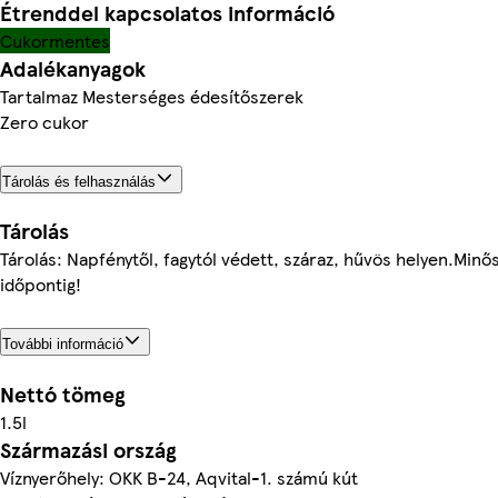
Étrenddel kapcsolatos információ
Cukormentes
Adalékanyagok
Tartalmaz Mesterséges édesítőszerek
Zero cukor
Tárolás és felhasználás
Tárolás
Tárolás: Napfénytől, fagytól védett, száraz, hűvös helyen.Minő
időpontig!
További információ
Nettó tömeg
1.5l
Származási ország
Víznyerőhely: OKK B-24, Aqvital-1. számú kút