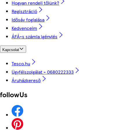
Hogyan rendelj tőlünk?
Regisztráció
Idősáv foglalása
Kedvenceim
ÁFÁ-s számla igénylés
Kapcsolat
Tesco.hu
Ügyfélszolgálat - 0680222333
Áruházkereső
followUs