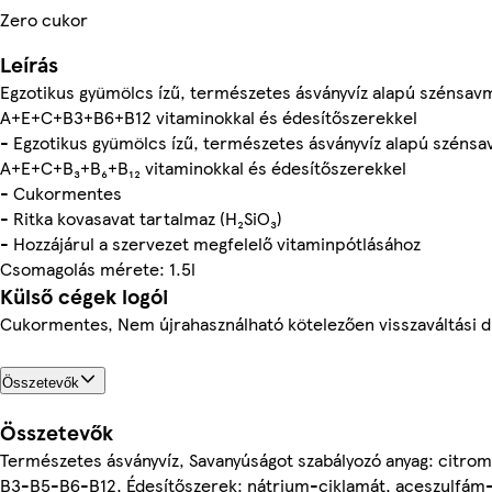
Zero cukor
Leírás
Egzotikus gyümölcs ízű, természetes ásványvíz alapú szénsavm
A+E+C+B3+B6+B12 vitaminokkal és édesítőszerekkel
- Egzotikus gyümölcs ízű, természetes ásványvíz alapú szénsa
A+E+C+B₃+B₆+B₁₂ vitaminokkal és édesítőszerekkel
- Cukormentes
- Ritka kovasavat tartalmaz (H₂SiO₃)
- Hozzájárul a szervezet megfelelő vitaminpótlásához
Csomagolás mérete: 1.5l
Külső cégek logói
Cukormentes, Nem újrahasználható kötelezően visszaváltási d
Összetevők
Összetevők
Természetes ásványvíz, Savanyúságot szabályozó anyag: citrom
B3-B5-B6-B12, Édesítőszerek: nátrium-ciklamát, aceszulfám-