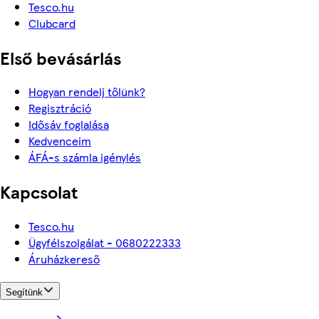
Tesco.hu
Clubcard
Első bevásárlás
Hogyan rendelj tőlünk?
Regisztráció
Idősáv foglalása
Kedvenceim
ÁFÁ-s számla igénylés
Kapcsolat
Tesco.hu
Ügyfélszolgálat - 0680222333
Áruházkereső
Segítünk