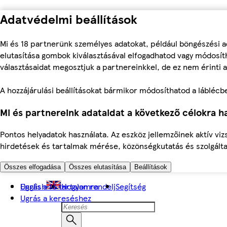
Adatvédelmi beállítások
Mi és 18 partnerünk személyes adatokat, például böngészési a
elutasítása gombok kiválasztásával elfogadhatod vagy módosíth
választásaidat megosztjuk a partnereinkkel, de ez nem érinti a
A hozzájárulási beállításokat bármikor módosíthatod a láblécben 
Mi és partnereink adataidat a következő célokra ha
Pontos helyadatok használata. Az eszköz jellemzőinek aktív viz
hirdetések és tartalmak mérése, közönségkutatás és szolgálta
Összes elfogadása
Összes elutasítása
Beállítások
Ugrás a fő tartalomra
English
Hogyan rendelj
Segítség
Ugrás a kereséshez