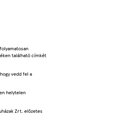
 folyamatosan
méken található címkét
hogy vedd fel a
en helytelen
uházak Zrt. előzetes