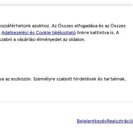
 hozzáférhetünk azokhoz. Az Összes elfogadása és az Összes
z
Adatkezelési és Cookie tájékoztató
linkre kattintva is. A
szabni a vásárlási élményedet az oldalon.
ése az eszközön. Személyre szabott hirdetések és tartalmak,
Bejelentkezés
Regisztráció