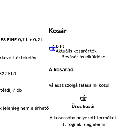
Kosár
S FINE 0,7 L + 0,2 L
0 Ft
Aktuális kosárérték
0 Ft
Aktuális kosárérték
Bevásárlás elküldése
kezett értékelés
A kosarad
322 Ft/l
Válassz szolgáltatásaink közül
tétdíj / db
Üres kosár
k jelenleg nem elérhető
A kosaradba helyezett termékek
itt fognak megjelenni