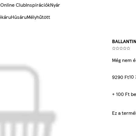
k
Online Club
Inspirációk
Nyár
ékáru
Húsáru
Mélyhűtött
BALLANTINE
Még nem ér
10 
9290 Ft
+ 100 Ft be
Ez a termé