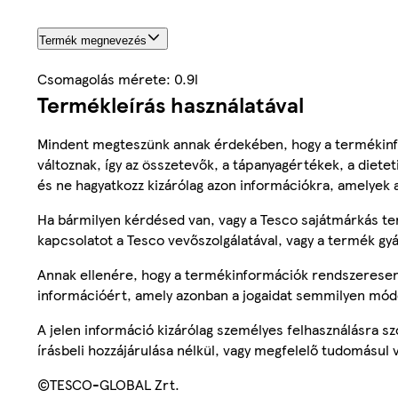
Termék megnevezés
Csomagolás mérete: 0.9l
Termékleírás használatával
Mindent megteszünk annak érdekében, hogy a termékinf
változnak, így az összetevők, a tápanyagértékek, a diete
és ne hagyatkozz kizárólag azon információkra, amelyek 
Ha bármilyen kérdésed van, vagy a Tesco sajátmárkás ter
kapcsolatot a Tesco vevőszolgálatával, vagy a termék gy
Annak ellenére, hogy a termékinformációk rendszeresen 
információért, amely azonban a jogaidat semmilyen mód
A jelen információ kizárólag személyes felhasználásra 
írásbeli hozzájárulása nélkül, vagy megfelelő tudomásul v
©TESCO-GLOBAL Zrt.