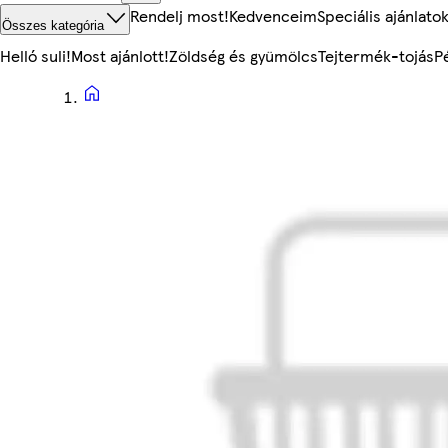
Rendelj most!
Kedvenceim
Speciális ajánlato
Összes kategória
Helló suli!
Most ajánlott!
Zöldség és gyümölcs
Tejtermék-tojás
P