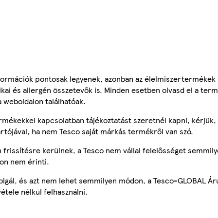
ormációk pontosak legyenek, azonban az élelmiszertermékek
tikai és allergén összetevők is. Minden esetben olvasd el a ter
a weboldalon találhatóak.
mékekkel kapcsolatban tájékoztatást szeretnél kapni, kérjük, 
ártójával, ha nem Tesco saját márkás termékről van szó.
frissítésre kerülnek, a Tesco nem vállal felelősséget semmily
on nem érinti.
szolgál, és azt nem lehet semmilyen módon, a Tesco-GLOBAL Ár
étele nélkül felhasználni.