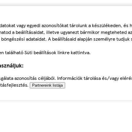
datokat vagy egyedi azonosítókat tárolunk a készülékeden, és
atod a beállításaidat, illetve ugyanezt bármikor megteheted a
 böngészési adataidat. A beállításaid alapján személyre tudjuk 
található Süti beállítások linkre kattintva.
sználjuk:
sgálata azonosítás céljából. Információk tárolása és/vagy elér
tásfejlesztés.
Partnereink listája