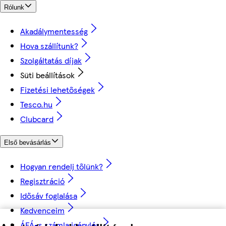
Rólunk
Akadálymentesség
Hova szállítunk?
Szolgáltatás díjak
Süti beállítások
Fizetési lehetőségek
Tesco.hu
Clubcard
Első bevásárlás
Hogyan rendelj tőlünk?
Regisztráció
Idősáv foglalása
Kedvenceim
ÁFÁ-s számla igénylés