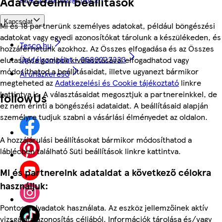
Adatvédelmi beállítások
Kapcsolat
Mi és 18 partnerünk személyes adatokat, például böngészési
adatokat vagy egyedi azonosítókat tárolunk a készülékeden, és
Tesco.hu
hozzáférhetünk azokhoz. Az Összes elfogadása és az Összes
Ügyfélszolgálat - 0680222333
elutasítása gombok kiválasztásával elfogadhatod vagy
módosíthatod a beállításaidat, illetve ugyanezt bármikor
Áruházkereső
megteheted az
Adatkezelési és Cookie tájékoztató
linkre
kattintva is. A választásaidat megosztjuk a partnereinkkel, de
followUs
ez nem érinti a böngészési adataidat. A beállításaid alapján
személyre tudjuk szabni a vásárlási élményedet az oldalon.
A hozzájárulási beállításokat bármikor módosíthatod a
láblécben található Süti beállítások linkre kattintva.
Mi és partnereink adataidat a következő célokra
használjuk:
Pontos helyadatok használata. Az eszköz jellemzőinek aktív
vizsgálata azonosítás céljából. Információk tárolása és/vagy