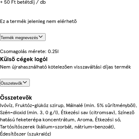
+ 50 Ft betétdíj / db
Ez a termék jelenleg nem elérhető
Termék megnevezés
Csomagolás mérete: 0.25l
Külső cégek logói
Nem újrahasználható kötelezően visszaváltási díjas termék
Összetevők
Összetevők
Ivóvíz, Fruktóz-glükóz szirup, Málnalé (min. 5% sűrítményből),
Szén-dioxid (min. 3, 0 g/l), Étkezési sav (citromsav), Színező
hatású feketerépa koncentrátum, Aroma, Étkezési só,
Tartósítószerek (kálium-szorbát, nátrium-benzoát),
Édesítőszer (szukralóz)