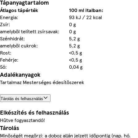
Tápanyagtartalom
Átlagos tápérték
100 ml italban:
Energia:
93 kJ / 22 kcal
Zsír:
0 g
amelyből telített zsírsavak:
0 g
Szénhidrát:
5,2 g
amelyből cukrok:
5,2 g
Rost:
<0,5 g
Fehérje:
<0,5 g
Só:
0,04 g
Adalékanyagok
Tartalmaz Mesterséges édesítőszerek
Tárolás és felhasználás
Elkészítés és felhasználás
Hűtve fogyasztandó!
Tárolás
Minőségét megőrzi: a doboz alján jelzett időpontig (nap. hó.