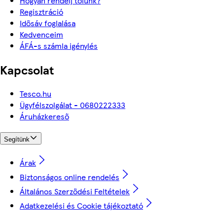
Hogyan rendelj tőlünk?
Regisztráció
Idősáv foglalása
Kedvenceim
ÁFÁ-s számla igénylés
Kapcsolat
Tesco.hu
Ügyfélszolgálat - 0680222333
Áruházkereső
Segítünk
Árak
Biztonságos online rendelés
Általános Szerződési Feltételek
Adatkezelési és Cookie tájékoztató