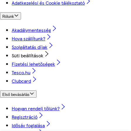
Adatkezelési és Cookie tájékoztató
Rólunk
Akadálymentesség
Hova szállítunk?
Szolgáltatás díjak
Süti beállítások
Fizetési lehetőségek
Tesco.hu
Clubcard
Első bevásárlás
Hogyan rendelj tőlünk?
Regisztráció
Idősáv foglalása