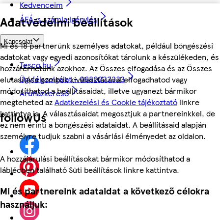
Kedvenceim
Adatvédelmi beállítások
ÁFÁ-s számla igénylés
Kapcsolat
Mi és 18 partnerünk személyes adatokat, például böngészési
adatokat vagy egyedi azonosítókat tárolunk a készülékeden, és
Tesco.hu
hozzáférhetünk azokhoz. Az Összes elfogadása és az Összes
Ügyfélszolgálat - 0680222333
elutasítása gombok kiválasztásával elfogadhatod vagy
módosíthatod a beállításaidat, illetve ugyanezt bármikor
Áruházkereső
megteheted az
Adatkezelési és Cookie tájékoztató
linkre
kattintva is. A választásaidat megosztjuk a partnereinkkel, de
followUs
ez nem érinti a böngészési adataidat. A beállításaid alapján
személyre tudjuk szabni a vásárlási élményedet az oldalon.
A hozzájárulási beállításokat bármikor módosíthatod a
láblécben található Süti beállítások linkre kattintva.
Mi és partnereink adataidat a következő célokra
használjuk: