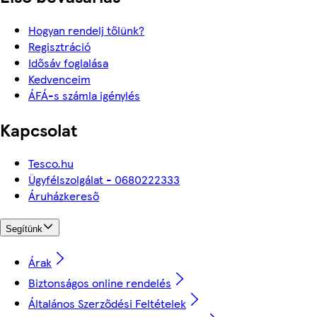
Hogyan rendelj tőlünk?
Regisztráció
Idősáv foglalása
Kedvenceim
ÁFÁ-s számla igénylés
Kapcsolat
Tesco.hu
Ügyfélszolgálat - 0680222333
Áruházkereső
Segítünk
Árak
Biztonságos online rendelés
Általános Szerződési Feltételek