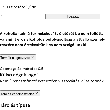
+ 50 Ft betétdíj / db
Hozzáad
Alkoholtartalmú termékeket 18. életévét be nem töltött,
valamint erős alkoholos befolyásoltság alatt álló személy
részére nem értékesítünk és nem szolgálunk ki.
Termék megnevezés
Csomagolás mérete: 0.5l
Külső cégek logói
Nem újrahasználható kötelezően visszaváltási díjas termék
Tárolás és felhasználás
Tárolás típusa