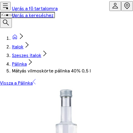
Ugrás a fő tartalomra
Ugrás a kereséshez
Italok
Szeszes italok
Pálinka
Mátyás vilmoskörte pálinka 40% 0,5 l
Vissza a Pálinka