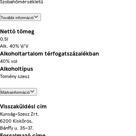
Szobahőmérsékletű
További információ
Nettó tömeg
0.5l
Alk. 40% V/V
Alkoholtartalom térfogatszázalékban
40% vol
Alkoholtípus
Tömény szesz
Márkainformáció
Visszaküldési cím
Kunság-Szesz Zrt.
6200 Kiskőrös,
Bánffy u. 35-37.
Forgalmazó címe