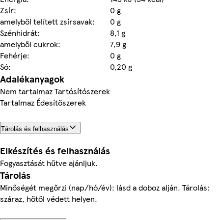
Zsír:
0 g
amelyből telített zsírsavak:
0 g
Szénhidrát:
8,1 g
amelyből cukrok:
7,9 g
Fehérje:
0 g
Só:
0,20 g
Adalékanyagok
Nem tartalmaz Tartósítószerek
Tartalmaz Édesítőszerek
Tárolás és felhasználás
Elkészítés és felhasználás
Fogyasztását hűtve ajánljuk.
Tárolás
Minőségét megőrzi (nap/hó/év): lásd a doboz alján. Tárolás:
száraz, hőtől védett helyen.