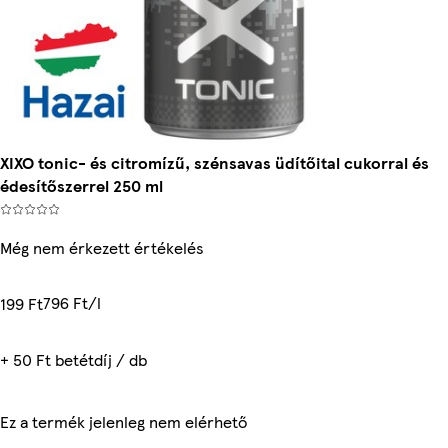
XIXO tonic- és citromízű, szénsavas üdítőital cukorral és
édesítőszerrel 250 ml
Még nem érkezett értékelés
796 Ft/l
199 Ft
+ 50 Ft betétdíj / db
Ez a termék jelenleg nem elérhető