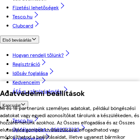
Fizetési lehetőségek
Tesco.hu
Clubcard
Első bevásárlás
Hogyan rendelj tőlünk?
Regisztráció
Idősáv foglalása
Kedvenceim
ÁFÁ-s számla igénylés
Adatvédelmi beállítások
Kapcsolat
Mi és 18 partnerünk személyes adatokat, például böngészési
adatokat vagy egyedi azonosítókat tárolunk a készülékeden, és
Tesco.hu
hozzáférhetünk azokhoz. Az Összes elfogadása és az Összes
Ügyfélszolgálat - 0680222333
elutasítása gombok kiválasztásával elfogadhatod vagy
módosíthatod a beállításaidat, illetve ugyanezt bármikor
Áruházkereső