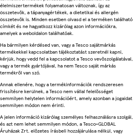
élelmiszertermékek folyamatosan változnak, így az
összetevők, a tápanyagértékek, a dietetikai és allergén
összetevők is. Minden esetben olvasd el a terméken található
címkét és ne hagyatkozz kizárólag azon információkra,
amelyek a weboldalon találhatóak.
Ha bármilyen kérdésed van, vagy a Tesco sajátmárkás
termékekkel kapcsolatban tájékoztatást szeretnél kapni,
kérjük, hogy vedd fel a kapcsolatot a Tesco vevőszolgálatával,
vagy a termék gyártójával, ha nem Tesco saját márkás
termékről van szó.
Annak ellenére, hogy a termékinformációk rendszeresen
frissítésre kerülnek, a Tesco nem vállal felelősséget
semmilyen helytelen információért, amely azonban a jogaidat
semmilyen módon nem érinti.
A jelen információ kizárólag személyes felhasználásra szolgál,
és azt nem lehet semmilyen módon, a Tesco-GLOBAL
Áruházak Zrt. előzetes írásbeli hozzájárulása nélkül, vagy