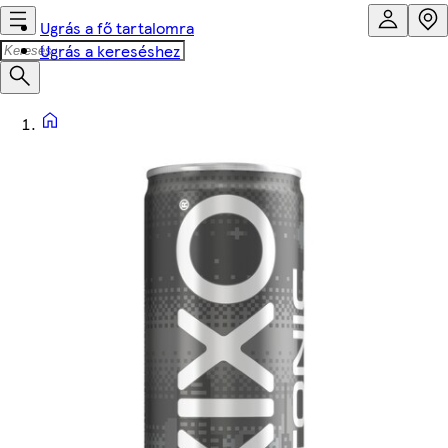
Ugrás a fő tartalomra
Ugrás a kereséshez