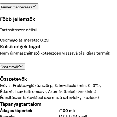
Termék megnevezés
Főbb jellemzők
Tartósítószer nélkül
Csomagolás mérete: 0.25l
Külső cégek logói
Nem újrahasználható kötelezően visszaváltási díjas termék
Összetevők
Összetevők
Ivóvíz, Fruktóz-glükóz szörp, Szén-dioxid (min. 0, 3%),
Étkezési sav (citromsav), Aromák (beleértve kinint),
Édesítőszer (szteviából származó szteviol-glikozidok)
Tápanyagtartalom
Átlagos tápérték
/100 ml:
Energia:
143 kJ (34 kcal)