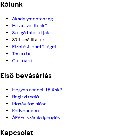
Rólunk
Akadálymentesség
Hova szállítunk?
Szolgáltatás díjak
Süti beállítások
Fizetési lehetőségek
Tesco.hu
Clubcard
Első bevásárlás
Hogyan rendelj tőlünk?
Regisztráció
Idősáv foglalása
Kedvenceim
ÁFÁ-s számla igénylés
Kapcsolat