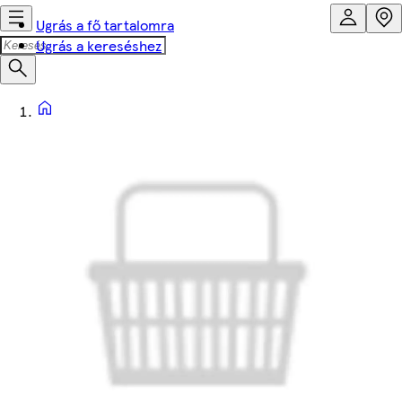
Ugrás a fő tartalomra
Ugrás a kereséshez