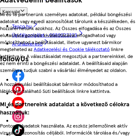
Kapcsolat
Mi és 18 partnerünk személyes adatokat, például böngészési
adatokat vagy egyedi azonosítókat tárolunk a készülékeden, és
Tesco.hu
hozzáférhetünk azokhoz. Az Összes elfogadása és az Összes
Ügyfélszolgálat - 0680222333
elutasítása gombok kiválasztásával elfogadhatod vagy
módosíthatod a beállításaidat, illetve ugyanezt bármikor
Áruházkereső
megteheted az
Adatkezelési és Cookie tájékoztató
linkre
kattintva is. A választásaidat megosztjuk a partnereinkkel, de
followUs
ez nem érinti a böngészési adataidat. A beállításaid alapján
személyre tudjuk szabni a vásárlási élményedet az oldalon.
A hozzájárulási beállításokat bármikor módosíthatod a
láblécben található Süti beállítások linkre kattintva.
Mi és partnereink adataidat a következő célokra
használjuk:
Pontos helyadatok használata. Az eszköz jellemzőinek aktív
vizsgálata azonosítás céljából. Információk tárolása és/vagy