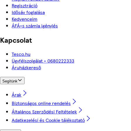
Regisztráció
Idősáv foglalása
Kedvenceim
ÁFÁ-s számla igénylés
Kapcsolat
Tesco.hu
Ügyfélszolgálat - 0680222333
Áruházkereső
Segítünk
Árak
Biztonságos online rendelés
Általános Szerződési Feltételek
Adatkezelési és Cookie tájékoztató