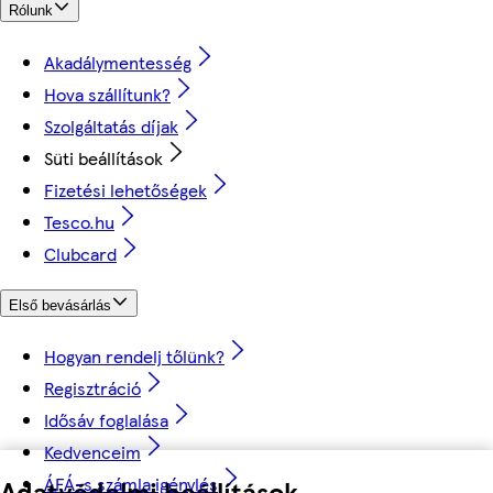
Rólunk
Akadálymentesség
Hova szállítunk?
Szolgáltatás díjak
Süti beállítások
Fizetési lehetőségek
Tesco.hu
Clubcard
Első bevásárlás
Hogyan rendelj tőlünk?
Regisztráció
Idősáv foglalása
Kedvenceim
ÁFÁ-s számla igénylés
Adatvédelmi beállítások