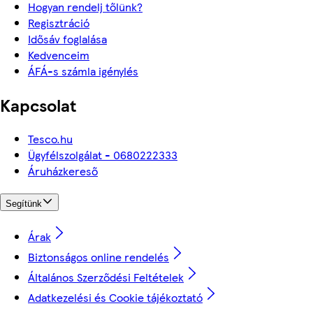
Hogyan rendelj tőlünk?
Regisztráció
Idősáv foglalása
Kedvenceim
ÁFÁ-s számla igénylés
Kapcsolat
Tesco.hu
Ügyfélszolgálat - 0680222333
Áruházkereső
Segítünk
Árak
Biztonságos online rendelés
Általános Szerződési Feltételek
Adatkezelési és Cookie tájékoztató