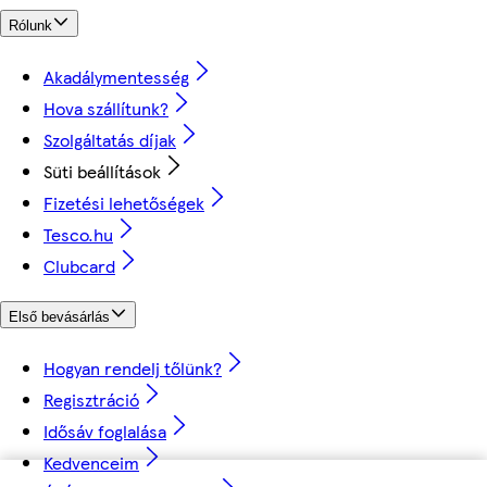
Rólunk
Akadálymentesség
Hova szállítunk?
Szolgáltatás díjak
Süti beállítások
Fizetési lehetőségek
Tesco.hu
Clubcard
Első bevásárlás
Hogyan rendelj tőlünk?
Regisztráció
Idősáv foglalása
Kedvenceim