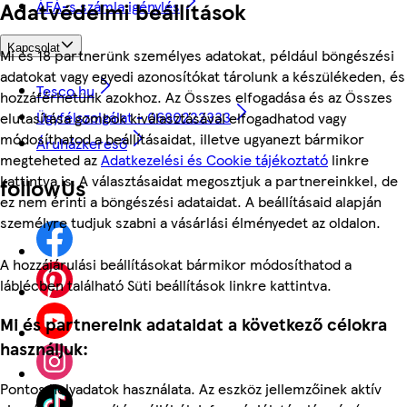
ÁFÁ-s számla igénylés
Adatvédelmi beállítások
Kapcsolat
Mi és 18 partnerünk személyes adatokat, például böngészési
adatokat vagy egyedi azonosítókat tárolunk a készülékeden, és
Tesco.hu
hozzáférhetünk azokhoz. Az Összes elfogadása és az Összes
Ügyfélszolgálat - 0680222333
elutasítása gombok kiválasztásával elfogadhatod vagy
módosíthatod a beállításaidat, illetve ugyanezt bármikor
Áruházkereső
megteheted az
Adatkezelési és Cookie tájékoztató
linkre
kattintva is. A választásaidat megosztjuk a partnereinkkel, de
followUs
ez nem érinti a böngészési adataidat. A beállításaid alapján
személyre tudjuk szabni a vásárlási élményedet az oldalon.
A hozzájárulási beállításokat bármikor módosíthatod a
láblécben található Süti beállítások linkre kattintva.
Mi és partnereink adataidat a következő célokra
használjuk:
Pontos helyadatok használata. Az eszköz jellemzőinek aktív