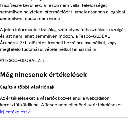
frissítésre kerülnek, a Tesco nem vállal felelősséget
semmilyen helytelen információért, amely azonban a jogaidat
semmilyen módon nem érinti.
A jelen információ kizárólag személyes felhasználásra szolgál,
és azt nem lehet semmilyen módon, a Tesco-GLOBAL
Áruházak Zrt. előzetes írásbeli hozzájárulása nélkül, vagy
megfelelő tudomásul vétele nélkül felhasználni.
©TESCO-GLOBAL Zrt.
Még nincsenek értékelések
Segíts a többi vásárlónak
Az értékeléseket a vásárlók közvetlenül a weboldalon
keresztül küldik be. A Tesco nem ellenőrzi az értékeléseket.
Írj értékelést