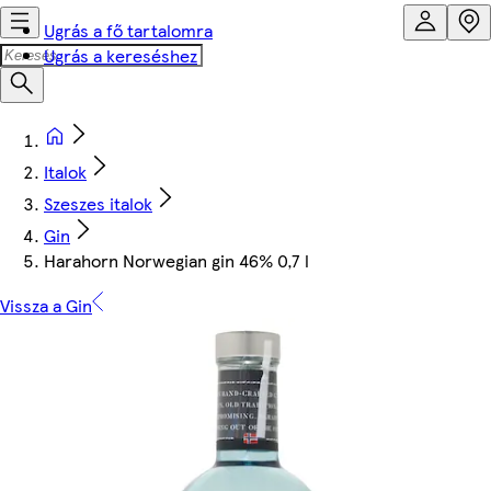
Ugrás a fő tartalomra
Ugrás a kereséshez
Italok
Szeszes italok
Gin
Harahorn Norwegian gin 46% 0,7 l
Vissza a Gin