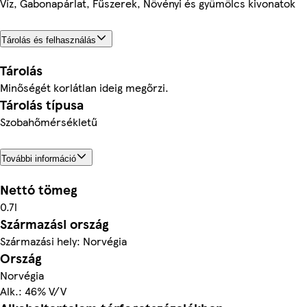
Víz, Gabonapárlat, Fűszerek, Növényi és gyümölcs kivonatok
Tárolás és felhasználás
Tárolás
Minőségét korlátlan ideig megőrzi.
Tárolás típusa
Szobahőmérsékletű
További információ
Nettó tömeg
0.7l
Származási ország
Származási hely: Norvégia
Ország
Norvégia
Alk.: 46% V/V