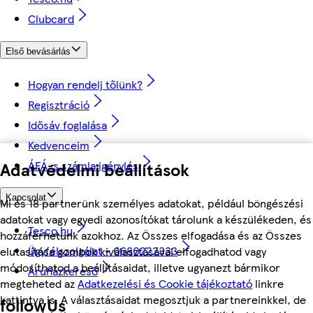
Clubcard
Első bevásárlás
Hogyan rendelj tőlünk?
Regisztráció
Idősáv foglalása
Kedvenceim
ÁFÁ-s számla igénylés
Adatvédelmi beállítások
Kapcsolat
Mi és 18 partnerünk személyes adatokat, például böngészési
adatokat vagy egyedi azonosítókat tárolunk a készülékeden, és
Tesco.hu
hozzáférhetünk azokhoz. Az Összes elfogadása és az Összes
Ügyfélszolgálat - 0680222333
elutasítása gombok kiválasztásával elfogadhatod vagy
módosíthatod a beállításaidat, illetve ugyanezt bármikor
Áruházkereső
megteheted az
Adatkezelési és Cookie tájékoztató
linkre
kattintva is. A választásaidat megosztjuk a partnereinkkel, de
followUs