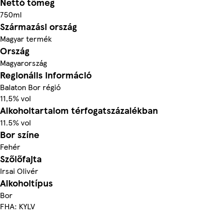
Nettó tömeg
750ml
Származási ország
Magyar termék
Ország
Magyarország
Regionális információ
Balaton Bor régió
11,5% vol
Alkoholtartalom térfogatszázalékban
11.5% vol
Bor színe
Fehér
Szőlőfajta
Irsai Olivér
Alkoholtípus
Bor
FHA: KYLV