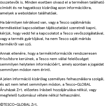
összetevők is. Minden esetben olvasd el a terméken található
címkét és ne hagyatkozz kizárólag azon információkra,
amelyek a weboldalon találhatóak.
Ha bármilyen kérdésed van, vagy a Tesco sajátmárkás
termékekkel kapcsolatban tájékoztatást szeretnél kapni,
kérjük, hogy vedd fel a kapcsolatot a Tesco vevőszolgálatával,
vagy a termék gyártójával, ha nem Tesco saját márkás
termékről van szó.
Annak ellenére, hogy a termékinformációk rendszeresen
frissítésre kerülnek, a Tesco nem vállal felelősséget
semmilyen helytelen információért, amely azonban a jogaidat
semmilyen módon nem érinti.
A jelen információ kizárólag személyes felhasználásra szolgál,
és azt nem lehet semmilyen módon, a Tesco-GLOBAL
Áruházak Zrt. előzetes írásbeli hozzájárulása nélkül, vagy
megfelelő tudomásul vétele nélkül felhasználni.
©TESCO-GLOBAL Zrt.