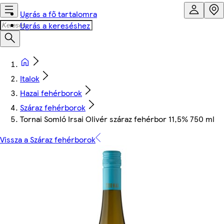
Ugrás a fő tartalomra
Ugrás a kereséshez
Italok
Hazai fehérborok
Száraz fehérborok
Tornai Somló Irsai Olivér száraz fehérbor 11,5% 750 ml
Vissza a Száraz fehérborok