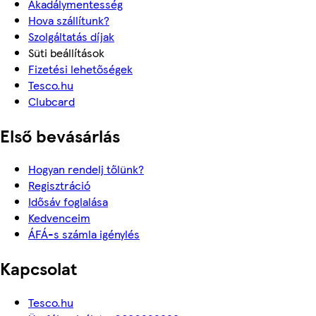
Akadálymentesség
Hova szállítunk?
Szolgáltatás díjak
Süti beállítások
Fizetési lehetőségek
Tesco.hu
Clubcard
Első bevásárlás
Hogyan rendelj tőlünk?
Regisztráció
Idősáv foglalása
Kedvenceim
ÁFÁ-s számla igénylés
Kapcsolat
Tesco.hu