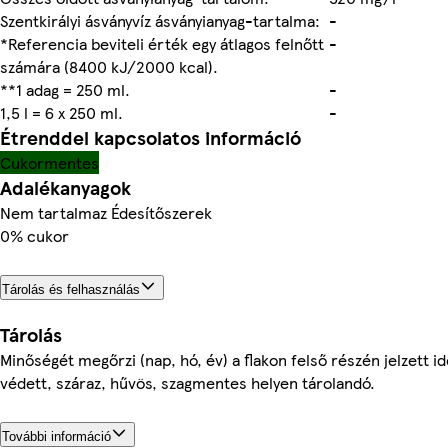
Szentkirályi ásványvíz ásványianyag-tartalma:
-
*Referencia beviteli érték egy átlagos felnőtt
-
számára (8400 kJ/2000 kcal).
**1 adag = 250 ml.
-
1,5 l = 6 x 250 ml.
-
Étrenddel kapcsolatos információ
Cukormentes
Adalékanyagok
Nem tartalmaz Édesítőszerek
0% cukor
Tárolás és felhasználás
Tárolás
Minőségét megőrzi (nap, hó, év) a flakon felső részén jelzett i
védett, száraz, hűvös, szagmentes helyen tárolandó.
További információ