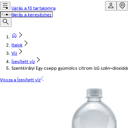
Ugrás a fő tartalomra
Ugrás a kereséshez
Italok
Víz
Ízesített víz
Szentkirályi Egy csepp gyümölcs citrom ízű szén-dioxidda
Vissza a Ízesített víz