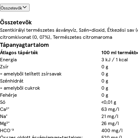
Összetevők
Összetevők
Szentkirályi természetes ásványvíz, Szén-dioxid, Étkezési sav
citromkivonat (0, 07%), Természetes citromaroma
Tápanyagtartalom
Átlagos tápérték
100 ml termékb
Energia
3 kJ / 1 kcal
Zsír
0 g
- amelyből telített zsírsavak
0 g
Szénhidrát
0 g
- amelyből cukrok
0 g
Fehérje
0 g
Só
<0,01 g
Ca²⁺
63 mg/l
Na⁺
21 mg/l
Mg²⁺
26 mg/l
HCO⁻³
400 mg/l
Összes oldott ásványianyag-tartalom:
520 mg/l