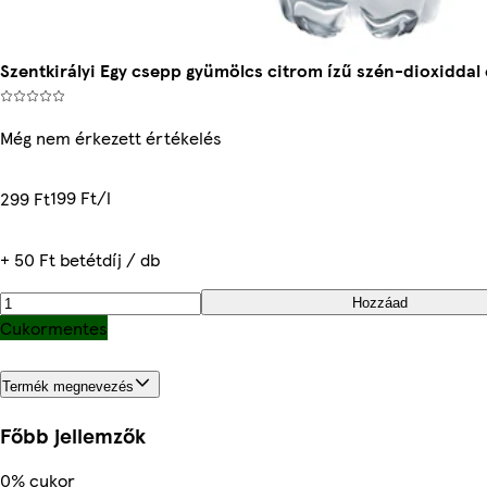
Szentkirályi Egy csepp gyümölcs citrom ízű szén-dioxiddal 
Még nem érkezett értékelés
199 Ft/l
299 Ft
+ 50 Ft betétdíj / db
Hozzáad
Cukormentes
Termék megnevezés
Főbb jellemzők
0% cukor