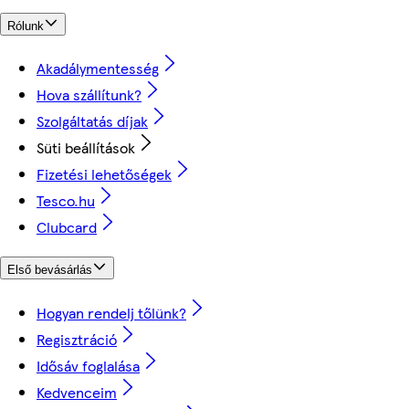
Rólunk
Akadálymentesség
Hova szállítunk?
Szolgáltatás díjak
Süti beállítások
Fizetési lehetőségek
Tesco.hu
Clubcard
Első bevásárlás
Hogyan rendelj tőlünk?
Regisztráció
Idősáv foglalása
Kedvenceim