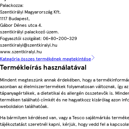
Palackozza:
Szentkirályi Magyarország Kft.
1117 Budapest,
Gábor Dénes utca 4.
szentkirályi palackozó üzem.
Fogyasztói szolgálat: 06-80-200-329
szentkiralyi@szentkiralyi.hu
www.szentkiralyi.hu
Kategória összes termékének megtekintése
Termékleírás használatával
Mindent megteszünk annak érdekében, hogy a termékinformác
azonban az élelmiszertermékek folyamatosan változnak, így az
tápanyagértékek, a dietetikai és allergén összetevők is. Minde
terméken található címkét és ne hagyatkozz kizárólag azon in
weboldalon találhatóak.
Ha bármilyen kérdésed van, vagy a Tesco sajátmárkás termék
tájékoztatást szeretnél kapni, kérjük, hogy vedd fel a kapcsola