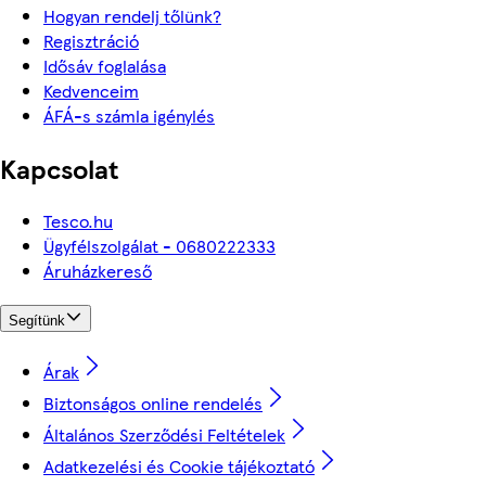
Hogyan rendelj tőlünk?
Regisztráció
Idősáv foglalása
Kedvenceim
ÁFÁ-s számla igénylés
Kapcsolat
Tesco.hu
Ügyfélszolgálat - 0680222333
Áruházkereső
Segítünk
Árak
Biztonságos online rendelés
Általános Szerződési Feltételek
Adatkezelési és Cookie tájékoztató