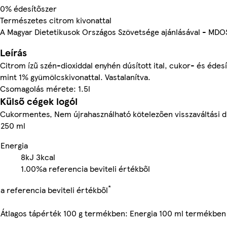
0% édesítőszer
Természetes citrom kivonattal
A Magyar Dietetikusok Országos Szövetsége ajánlásával - MDO
Leírás
Citrom ízű szén-dioxiddal enyhén dúsított ital, cukor- és éde
mint 1% gyümölcskivonattal. Vastalanítva.
Csomagolás mérete: 1.5l
Külső cégek logói
Cukormentes, Nem újrahasználható kötelezően visszaváltási d
250 ml
Energia
8kJ
3kcal
1.00%
a referencia beviteli értékből
*
a referencia beviteli értékből
Átlagos tápérték 100 g termékben: Energia 100 ml termékben