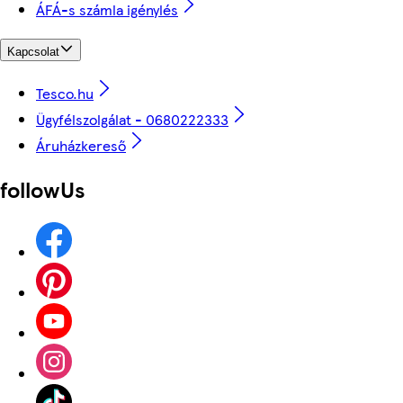
ÁFÁ-s számla igénylés
Kapcsolat
Tesco.hu
Ügyfélszolgálat - 0680222333
Áruházkereső
followUs