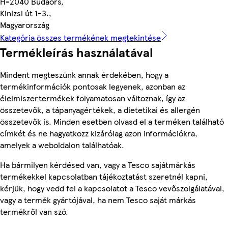
H-2040 Budaörs,
Kinizsi út 1-3.,
Magyarország
Kategória összes termékének megtekintése
Termékleírás használatával
Mindent megteszünk annak érdekében, hogy a
termékinformációk pontosak legyenek, azonban az
élelmiszertermékek folyamatosan változnak, így az
összetevők, a tápanyagértékek, a dietetikai és allergén
összetevők is. Minden esetben olvasd el a terméken található
címkét és ne hagyatkozz kizárólag azon információkra,
amelyek a weboldalon találhatóak.
Ha bármilyen kérdésed van, vagy a Tesco sajátmárkás
termékekkel kapcsolatban tájékoztatást szeretnél kapni,
kérjük, hogy vedd fel a kapcsolatot a Tesco vevőszolgálatával,
vagy a termék gyártójával, ha nem Tesco saját márkás
termékről van szó.