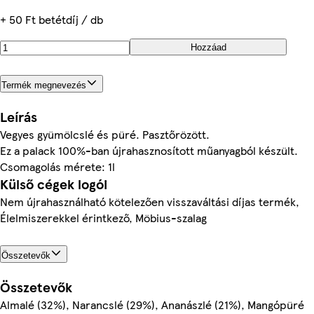
+ 50 Ft betétdíj / db
Hozzáad
Termék megnevezés
Leírás
Vegyes gyümölcslé és püré. Pasztőrözött.
Ez a palack 100%-ban újrahasznosított műanyagból készült.
Csomagolás mérete: 1l
Külső cégek logói
Nem újrahasználható kötelezően visszaváltási díjas termék,
Élelmiszerekkel érintkező, Möbius-szalag
Összetevők
Összetevők
Almalé (32%), Narancslé (29%), Ananászlé (21%), Mangópüré