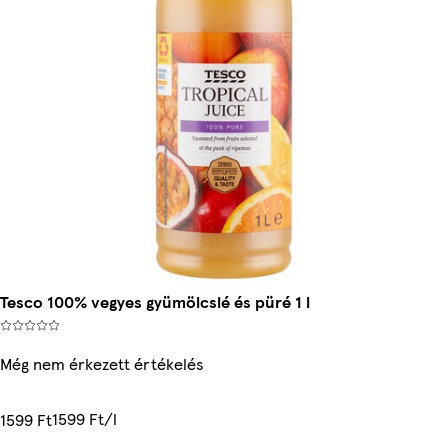
Tesco 100% vegyes gyümölcslé és püré 1 l
Még nem érkezett értékelés
1599 Ft/l
1599 Ft