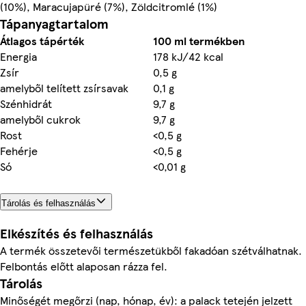
(10%), Maracujapüré (7%), Zöldcitromlé (1%)
Tápanyagtartalom
Átlagos tápérték
100 ml termékben
Energia
178 kJ/42 kcal
Zsír
0,5 g
amelyből telített zsírsavak
0,1 g
Szénhidrát
9,7 g
amelyből cukrok
9,7 g
Rost
<0,5 g
Fehérje
<0,5 g
Só
<0,01 g
Tárolás és felhasználás
Elkészítés és felhasználás
A termék összetevői természetükből fakadóan szétválhatnak.
Felbontás előtt alaposan rázza fel.
Tárolás
Minőségét megőrzi (nap, hónap, év): a palack tetején jelzett