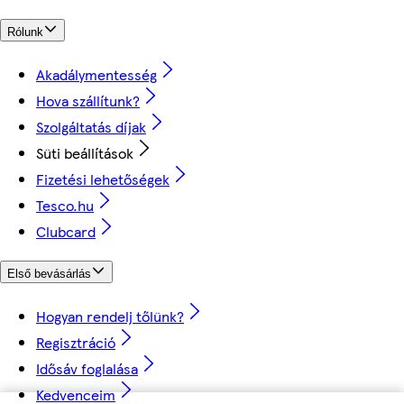
Rólunk
Akadálymentesség
Hova szállítunk?
Szolgáltatás díjak
Süti beállítások
Fizetési lehetőségek
Tesco.hu
Clubcard
Első bevásárlás
Hogyan rendelj tőlünk?
Regisztráció
Idősáv foglalása
Kedvenceim