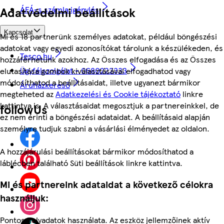
ÁFÁ-s számla igénylés
Adatvédelmi beállítások
Kapcsolat
Mi és 18 partnerünk személyes adatokat, például böngészési
adatokat vagy egyedi azonosítókat tárolunk a készülékeden, és
Tesco.hu
hozzáférhetünk azokhoz. Az Összes elfogadása és az Összes
Ügyfélszolgálat - 0680222333
elutasítása gombok kiválasztásával elfogadhatod vagy
módosíthatod a beállításaidat, illetve ugyanezt bármikor
Áruházkereső
megteheted az
Adatkezelési és Cookie tájékoztató
linkre
kattintva is. A választásaidat megosztjuk a partnereinkkel, de
followUs
ez nem érinti a böngészési adataidat. A beállításaid alapján
személyre tudjuk szabni a vásárlási élményedet az oldalon.
A hozzájárulási beállításokat bármikor módosíthatod a
láblécben található Süti beállítások linkre kattintva.
Mi és partnereink adataidat a következő célokra
használjuk:
Pontos helyadatok használata. Az eszköz jellemzőinek aktív