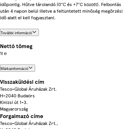
időpontig. Hűtve tárolandó (0°C és +7°C között). Felbontás
után 4 napon belül illetve a feltüntetett minőség megőrzési
idő alatt el kell fogyasztani.
További információ
Nettó tömeg
1l ℮
Márkainformáció
Visszaküldési cím
Tesco-Global Áruházak Zrt.
H-2040 Budaörs
Kinizsi út 1-3.
Magyarország
Forgalmazó címe
Tesco-Global Áruházak Zrt.,