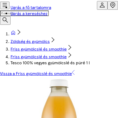
Ugrás a fő tartalomra
Ugrás a kereséshez
Zöldség és gyümölcs
Friss gyümölcslé és smoothie
Friss gyümölcslé és smoothie
Tesco 100% vegyes gyümölcslé és püré 1 l
Vissza a Friss gyümölcslé és smoothie