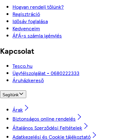
Hogyan rendelj tőlünk?
Regisztráció
Idősáv foglalása
Kedvenceim
ÁFÁ-s számla igénylés
Kapcsolat
Tesco.hu
Ügyfélszolgálat - 0680222333
Áruházkereső
Segítünk
Árak
Biztonságos online rendelés
Általános Szerződési Feltételek
Adatkezelési és Cookie tájékoztató