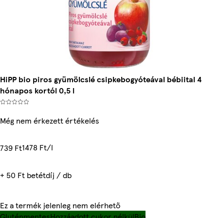
HiPP bio piros gyümölcslé csipkebogyóteával bébiital 4
hónapos kortól 0,5 l
Még nem érkezett értékelés
1478 Ft/l
739 Ft
+ 50 Ft betétdíj / db
Ez a termék jelenleg nem elérhető
Gluténmentes
Hozzáadott cukor nélkül
Bio