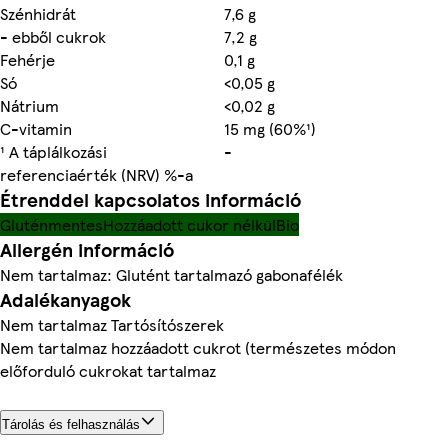
Szénhidrát
7,6 g
- ebből cukrok
7,2 g
Fehérje
0,1 g
Só
<0,05 g
Nátrium
<0,02 g
C-vitamin
15 mg (60%¹)
¹ A táplálkozási
-
referenciaérték (NRV) %-a
Étrenddel kapcsolatos információ
Gluténmentes
Hozzáadott cukor nélkül
Bio
Allergén információ
Nem tartalmaz: Glutént tartalmazó gabonafélék
Adalékanyagok
Nem tartalmaz Tartósítószerek
Nem tartalmaz hozzáadott cukrot (természetes módon
előforduló cukrokat tartalmaz
Tárolás és felhasználás