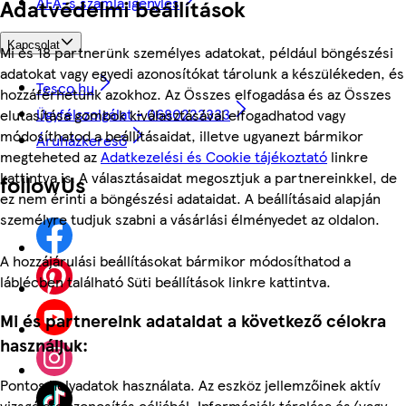
ÁFÁ-s számla igénylés
Adatvédelmi beállítások
Kapcsolat
Mi és 18 partnerünk személyes adatokat, például böngészési
adatokat vagy egyedi azonosítókat tárolunk a készülékeden, és
Tesco.hu
hozzáférhetünk azokhoz. Az Összes elfogadása és az Összes
Ügyfélszolgálat - 0680222333
elutasítása gombok kiválasztásával elfogadhatod vagy
módosíthatod a beállításaidat, illetve ugyanezt bármikor
Áruházkereső
megteheted az
Adatkezelési és Cookie tájékoztató
linkre
kattintva is. A választásaidat megosztjuk a partnereinkkel, de
followUs
ez nem érinti a böngészési adataidat. A beállításaid alapján
személyre tudjuk szabni a vásárlási élményedet az oldalon.
A hozzájárulási beállításokat bármikor módosíthatod a
láblécben található Süti beállítások linkre kattintva.
Mi és partnereink adataidat a következő célokra
használjuk:
Pontos helyadatok használata. Az eszköz jellemzőinek aktív
vizsgálata azonosítás céljából. Információk tárolása és/vagy