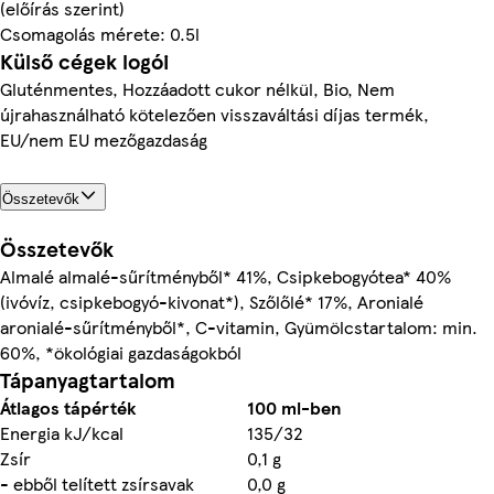
(előírás szerint)
Csomagolás mérete: 0.5l
Külső cégek logói
Gluténmentes, Hozzáadott cukor nélkül, Bio, Nem
újrahasználható kötelezően visszaváltási díjas termék,
EU/nem EU mezőgazdaság
Összetevők
Összetevők
Almalé almalé-sűrítményből* 41%, Csipkebogyótea* 40%
(ivóvíz, csipkebogyó-kivonat*), Szőlőlé* 17%, Aronialé
aronialé-sűrítményből*, C-vitamin, Gyümölcstartalom: min.
60%, *ökológiai gazdaságokból
Tápanyagtartalom
Átlagos tápérték
100 ml-ben
Energia kJ/kcal
135/32
Zsír
0,1 g
- ebből telített zsírsavak
0,0 g