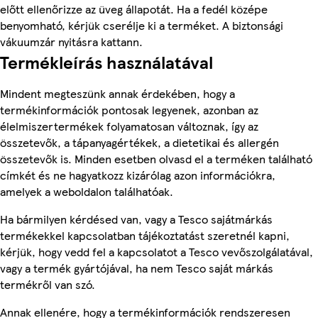
előtt ellenőrizze az üveg állapotát. Ha a fedél középe
benyomható, kérjük cserélje ki a terméket. A biztonsági
vákuumzár nyitásra kattann.
Termékleírás használatával
Mindent megteszünk annak érdekében, hogy a
termékinformációk pontosak legyenek, azonban az
élelmiszertermékek folyamatosan változnak, így az
összetevők, a tápanyagértékek, a dietetikai és allergén
összetevők is. Minden esetben olvasd el a terméken található
címkét és ne hagyatkozz kizárólag azon információkra,
amelyek a weboldalon találhatóak.
Ha bármilyen kérdésed van, vagy a Tesco sajátmárkás
termékekkel kapcsolatban tájékoztatást szeretnél kapni,
kérjük, hogy vedd fel a kapcsolatot a Tesco vevőszolgálatával,
vagy a termék gyártójával, ha nem Tesco saját márkás
termékről van szó.
Annak ellenére, hogy a termékinformációk rendszeresen