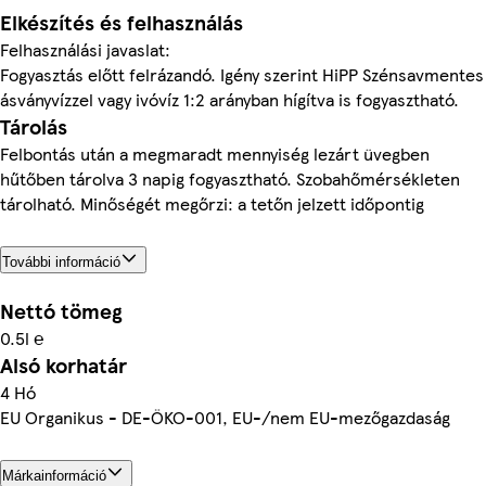
Elkészítés és felhasználás
Felhasználási javaslat:
Fogyasztás előtt felrázandó. Igény szerint HiPP Szénsavmentes
ásványvízzel vagy ivóvíz 1:2 arányban hígítva is fogyasztható.
Tárolás
Felbontás után a megmaradt mennyiség lezárt üvegben
hűtőben tárolva 3 napig fogyasztható. Szobahőmérsékleten
tárolható. Minőségét megőrzi: a tetőn jelzett időpontig
További információ
Nettó tömeg
0.5l ℮
Alsó korhatár
4 Hó
EU Organikus - DE-ÖKO-001, EU-/nem EU-mezőgazdaság
Márkainformáció