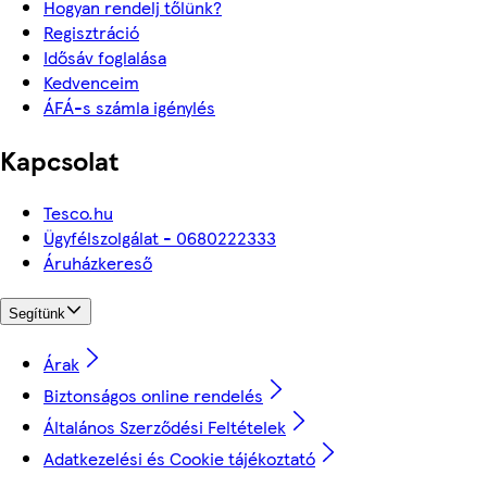
Hogyan rendelj tőlünk?
Regisztráció
Idősáv foglalása
Kedvenceim
ÁFÁ-s számla igénylés
Kapcsolat
Tesco.hu
Ügyfélszolgálat - 0680222333
Áruházkereső
Segítünk
Árak
Biztonságos online rendelés
Általános Szerződési Feltételek
Adatkezelési és Cookie tájékoztató