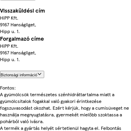
Visszaküldési cím
HiPP Kft.
9167 Hanságliget,
Hipp u. 1.
Forgalmazó címe
HiPP Kft.
9167 Hanságliget,
Hipp u. 1.
Biztonsági információ
Fontos:
A gyümölcsök természetes szénhidráttartalma miatt a
gyümölcsitalok fogakkal való gyakori érintkezése
fogszuvasodást okozhat. Ezért kérjük, hogy a cumisüveget ne
használja megnyugtatásra, gyermekét mielőbb szoktassa a
pohárból való ivásra.
A termék a gyártás helyét sértetlenül hagyta el. Felbontás