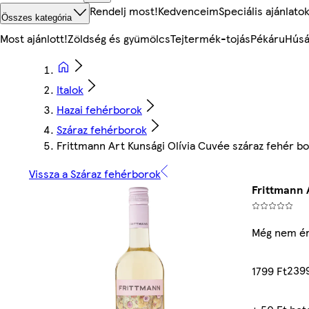
Rendelj most!
Kedvenceim
Speciális ajánlato
Összes kategória
Most ajánlott!
Zöldség és gyümölcs
Tejtermék-tojás
Pékáru
Húsá
Italok
Hazai fehérborok
Száraz fehérborok
Frittmann Art Kunsági Olívia Cuvée száraz fehér b
Vissza a Száraz fehérborok
Frittmann 
Még nem ér
2399
1799 Ft