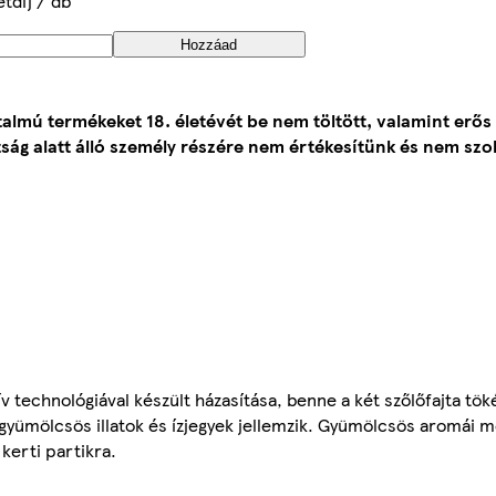
étdíj / db
Hozzáad
talmú termékeket 18. életévét be nem töltött, valamint erős
ság alatt álló személy részére nem értékesítünk és nem szol
ív technológiával készült házasítása, benne a két szőlőfajta tök
 gyümölcsös illatok és ízjegyek jellemzik. Gyümölcsös aromái 
kerti partikra.