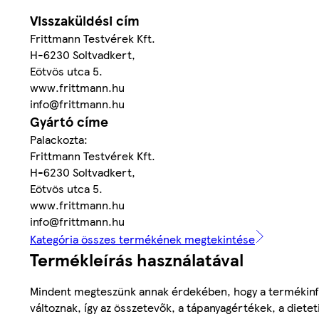
Visszaküldési cím
Frittmann Testvérek Kft.
H-6230 Soltvadkert,
Eötvös utca 5.
www.frittmann.hu
info@frittmann.hu
Gyártó címe
Palackozta:
Frittmann Testvérek Kft.
H-6230 Soltvadkert,
Eötvös utca 5.
www.frittmann.hu
info@frittmann.hu
Kategória összes termékének megtekintése
Termékleírás használatával
Mindent megteszünk annak érdekében, hogy a termékinf
változnak, így az összetevők, a tápanyagértékek, a diete