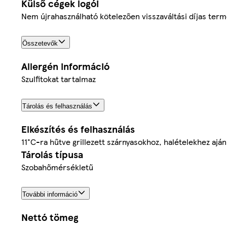
Külső cégek logói
Nem újrahasználható kötelezően visszaváltási díjas ter
Összetevők
Allergén információ
Szulfitokat tartalmaz
Tárolás és felhasználás
Elkészítés és felhasználás
11°C-ra hűtve grillezett szárnyasokhoz, halételekhez aján
Tárolás típusa
Szobahőmérsékletű
További információ
Nettó tömeg