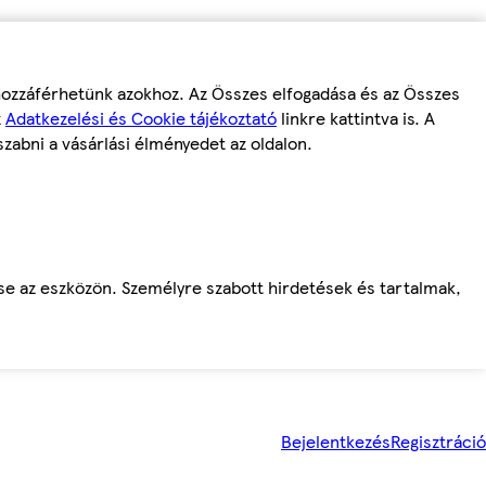
 hozzáférhetünk azokhoz. Az Összes elfogadása és az Összes
z
Adatkezelési és Cookie tájékoztató
linkre kattintva is. A
szabni a vásárlási élményedet az oldalon.
ése az eszközön. Személyre szabott hirdetések és tartalmak,
Bejelentkezés
Regisztráció