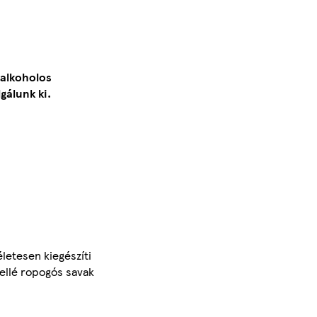
 alkoholos
gálunk ki.
életesen kiegészíti
mellé ropogós savak