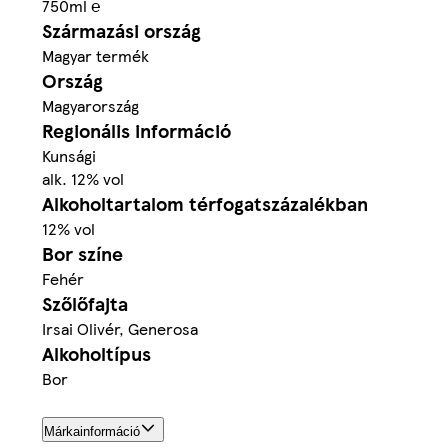
750ml ℮
Származási ország
Magyar termék
Ország
Magyarország
Regionális információ
Kunsági
alk. 12% vol
Alkoholtartalom térfogatszázalékban
12% vol
Bor színe
Fehér
Szőlőfajta
Irsai Olivér, Generosa
Alkoholtípus
Bor
Márkainformáció