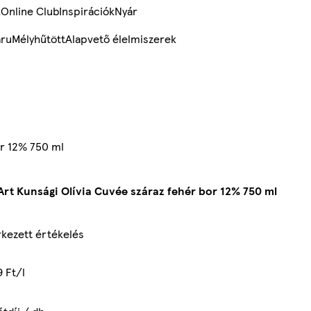
k
Online Club
Inspirációk
Nyár
ru
Mélyhűtött
Alapvető élelmiszerek
or 12% 750 ml
Art Kunsági Olívia Cuvée száraz fehér bor 12% 750 ml
kezett értékelés
 Ft/l