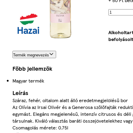
+ 50 Ft bet
Alkoholtar
befolyásolt
Termék megnevezés
Főbb jellemzők
Magyar termék
Leírás
Száraz, fehér, oltalom alatt álló eredetmegjelölésű bor
Az Olívia az Irsai Olivér és a Generosa szőlőfajták redukt
egymást. Elegáns megjelenésű, intenzív citrusos és déli
társulnak. Kiváló választás baráti összejövetelekhez vagy 
Csomagolás mérete: 0.75l