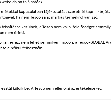
a weboldalon találhatóak.
mékekkel kapcsolatban tájékoztatást szeretnél kapni, kérjük, 
ártójával, ha nem Tesco saját márkás termékről van szó.
frissítésre kerülnek, a Tesco nem vállal felelősséget semmily
on nem érinti.
szolgál, és azt nem lehet semmilyen módon, a Tesco-GLOBAL Ár
étele nélkül felhasználni.
esztül küldik be. A Tesco nem ellenőrzi az értékeléseket.