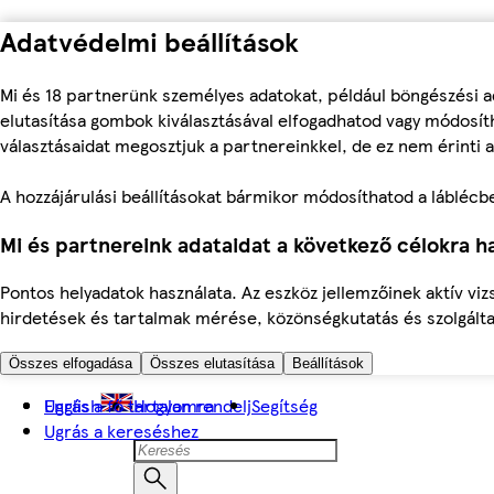
Adatvédelmi beállítások
Mi és 18 partnerünk személyes adatokat, például böngészési a
elutasítása gombok kiválasztásával elfogadhatod vagy módosíth
választásaidat megosztjuk a partnereinkkel, de ez nem érinti a
A hozzájárulási beállításokat bármikor módosíthatod a láblécben 
Mi és partnereink adataidat a következő célokra ha
Pontos helyadatok használata. Az eszköz jellemzőinek aktív viz
hirdetések és tartalmak mérése, közönségkutatás és szolgálta
Összes elfogadása
Összes elutasítása
Beállítások
Ugrás a fő tartalomra
English
Hogyan rendelj
Segítség
Ugrás a kereséshez