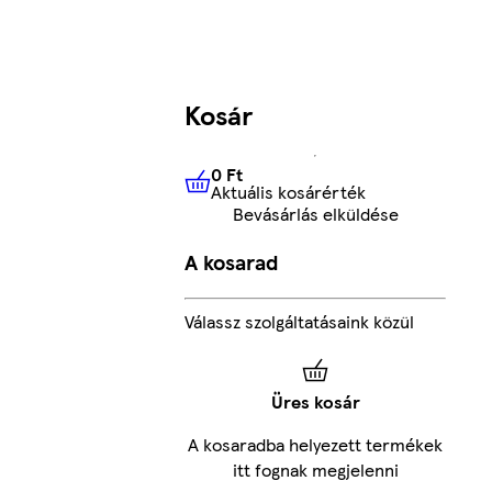
Kosár
0 Ft
Aktuális kosárérték
0 Ft
Aktuális kosárérték
Bevásárlás elküldése
A kosarad
Válassz szolgáltatásaink közül
Üres kosár
A kosaradba helyezett termékek
itt fognak megjelenni