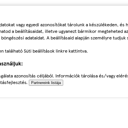
datokat vagy egyedi azonosítókat tárolunk a készülékeden, és
atod a beállításaidat, illetve ugyanezt bármikor megteheted a
 böngészési adataidat. A beállításaid alapján személyre tudjuk 
található Süti beállítások linkre kattintva.
sználjuk:
sgálata azonosítás céljából. Információk tárolása és/vagy elér
tásfejlesztés.
Partnereink listája