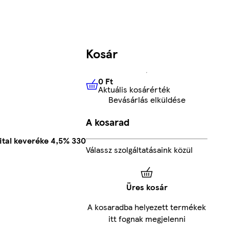
Kosár
0 Ft
Aktuális kosárérték
0 Ft
Aktuális kosárérték
Bevásárlás elküldése
A kosarad
ital keveréke 4,5% 330
Válassz szolgáltatásaink közül
Üres kosár
A kosaradba helyezett termékek
itt fognak megjelenni