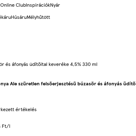
k
Online Club
Inspirációk
Nyár
ékáru
Húsáru
Mélyhűtött
ör és áfonyás üdítőital keveréke 4,5% 330 ml
onya Ale szűretlen felsőerjesztésű búzasör és áfonyás üdítő
kezett értékelés
 Ft/l