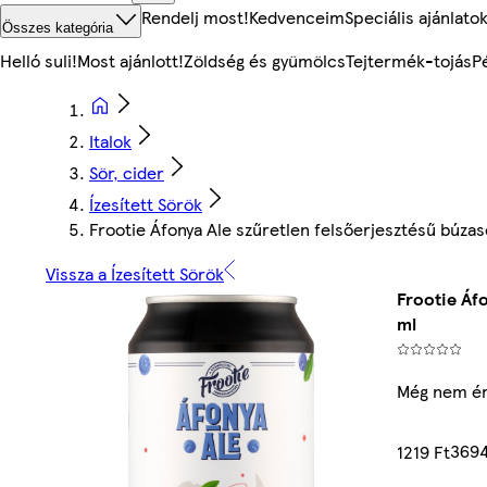
Rendelj most!
Kedvenceim
Speciális ajánlato
Összes kategória
Helló suli!
Most ajánlott!
Zöldség és gyümölcs
Tejtermék-tojás
P
Italok
Sör, cider
Ízesített Sörök
Frootie Áfonya Ale szűretlen felsőerjesztésű búzas
Vissza a Ízesített Sörök
Frootie Áf
ml
Még nem ér
3694
1219 Ft