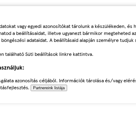
datokat vagy egyedi azonosítókat tárolunk a készülékeden, és
atod a beállításaidat, illetve ugyanezt bármikor megteheted a
 böngészési adataidat. A beállításaid alapján személyre tudjuk 
található Süti beállítások linkre kattintva.
sználjuk:
sgálata azonosítás céljából. Információk tárolása és/vagy elér
tásfejlesztés.
Partnereink listája