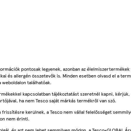
ormációk pontosak legyenek, azonban az élelmiszertermékek
tikai és allergén összetevők is. Minden esetben olvasd el a ter
a weboldalon találhatóak.
mékekkel kapcsolatban tájékoztatást szeretnél kapni, kérjük, 
ártójával, ha nem Tesco saját márkás termékről van szó.
frissítésre kerülnek, a Tesco nem vállal felelősséget semmily
on nem érinti.
szolgál, és azt nem lehet semmilyen módon, a Tesco-GLOBAL Ár