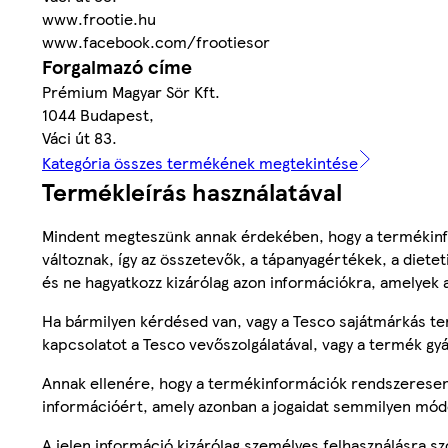
www.frootie.hu
www.facebook.com/frootiesor
Forgalmazó címe
Prémium Magyar Sör Kft.
1044 Budapest,
Váci út 83.
Kategória összes termékének megtekintése
Termékleírás használatával
Mindent megteszünk annak érdekében, hogy a termékinf
változnak, így az összetevők, a tápanyagértékek, a diete
és ne hagyatkozz kizárólag azon információkra, amelyek 
Ha bármilyen kérdésed van, vagy a Tesco sajátmárkás ter
kapcsolatot a Tesco vevőszolgálatával, vagy a termék gy
Annak ellenére, hogy a termékinformációk rendszeresen 
információért, amely azonban a jogaidat semmilyen mód
A jelen információ kizárólag személyes felhasználásra 