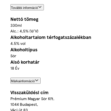
További információ
Nettó tömeg
330ml
Alc.: 4,5% (V/V)
Alkoholtartalom térfogatszázalékban
4.5% vol
Alkoholtípus
Sör
Alsó korhatár
18 Év
Márkainformáció
Visszaküldési cím
Prémium Magyar Sör Kft.
1044 Budapest,
Váci út 83.