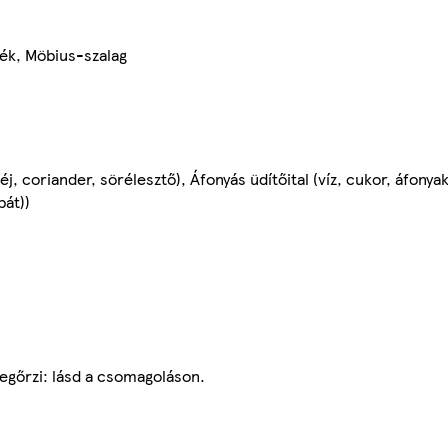
mék, Möbius-szalag
j, coriander, sörélesztő), Áfonyás üdítőital (víz, cukor, áfonya
bát))
egőrzi: lásd a csomagoláson.