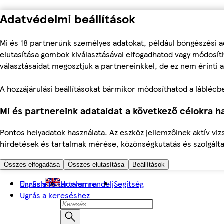
Adatvédelmi beállítások
Mi és 18 partnerünk személyes adatokat, például böngészési a
elutasítása gombok kiválasztásával elfogadhatod vagy módosíth
választásaidat megosztjuk a partnereinkkel, de ez nem érinti a
A hozzájárulási beállításokat bármikor módosíthatod a láblécben 
Mi és partnereink adataidat a következő célokra ha
Pontos helyadatok használata. Az eszköz jellemzőinek aktív viz
hirdetések és tartalmak mérése, közönségkutatás és szolgálta
Összes elfogadása
Összes elutasítása
Beállítások
Ugrás a fő tartalomra
English
Hogyan rendelj
Segítség
Ugrás a kereséshez