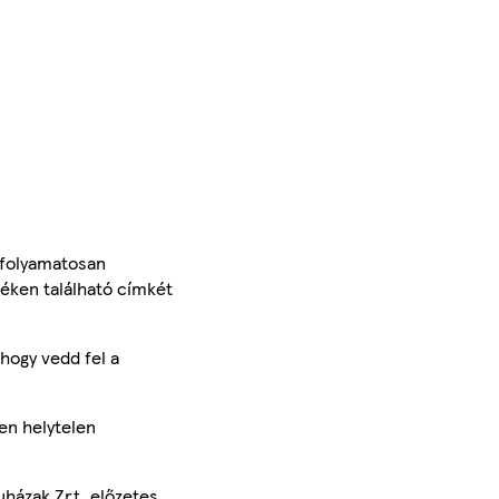
 folyamatosan
méken található címkét
hogy vedd fel a
en helytelen
uházak Zrt. előzetes