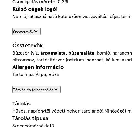
Csomagolás mérete: 0.33l
Külső cégek logói
Nem újrahasználható kötelezően visszaváltási díjas ter
Összetevők
Összetevők
Búzasör (víz,
árpamaláta
,
búzamaláta
, komló, narancshé
citromsav, tartósítószer (nátrium-benzoát, kálium-szor
Allergén információ
Tartalmaz: Árpa, Búza
Tárolás és felhasználás
Tárolás
Hűvös, napfénytől védett helyen tárolandó! Minőségét m
Tárolás típusa
Szobahőmérsékletű