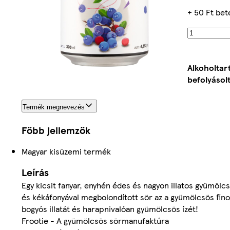
+ 50 Ft bet
Alkoholtar
befolyásolt
Termék megnevezés
Főbb jellemzők
Magyar kisüzemi termék
Leírás
Egy kicsit fanyar, enyhén édes és nagyon illatos gyümöl
és kékáfonyával megbolondított sör az a gyümölcsös fino
bogyós illatát és harapnivalóan gyümölcsös ízét!
Frootie - A gyümölcsös sörmanufaktúra