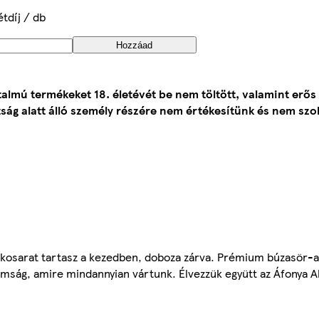
étdíj / db
Hozzáad
talmú termékeket 18. életévét be nem töltött, valamint erős
ság alatt álló személy részére nem értékesítünk és nem szol
cskosarat tartasz a kezedben, doboza zárva. Prémium búzasör-a
mság, amire mindannyian vártunk. Élvezzük együtt az Áfonya Al