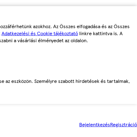
 hozzáférhetünk azokhoz. Az Összes elfogadása és az Összes
z
Adatkezelési és Cookie tájékoztató
linkre kattintva is. A
szabni a vásárlási élményedet az oldalon.
ése az eszközön. Személyre szabott hirdetések és tartalmak,
Bejelentkezés
Regisztráció