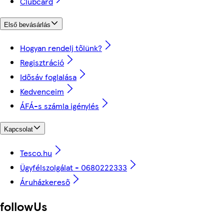
Clubcard
Első bevásárlás
Hogyan rendelj tőlünk?
Regisztráció
Idősáv foglalása
Kedvenceim
ÁFÁ-s számla igénylés
Kapcsolat
Tesco.hu
Ügyfélszolgálat - 0680222333
Áruházkereső
followUs