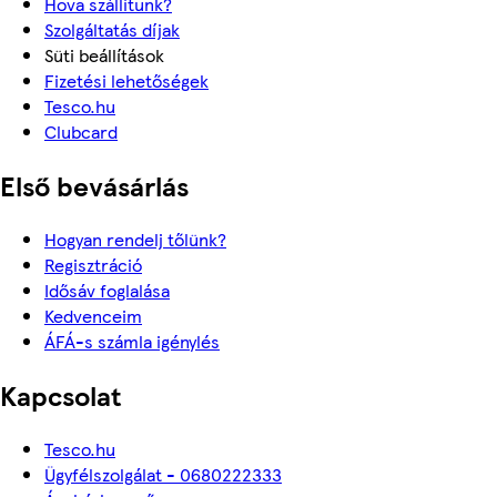
Hova szállítunk?
Szolgáltatás díjak
Süti beállítások
Fizetési lehetőségek
Tesco.hu
Clubcard
Első bevásárlás
Hogyan rendelj tőlünk?
Regisztráció
Idősáv foglalása
Kedvenceim
ÁFÁ-s számla igénylés
Kapcsolat
Tesco.hu
Ügyfélszolgálat - 0680222333