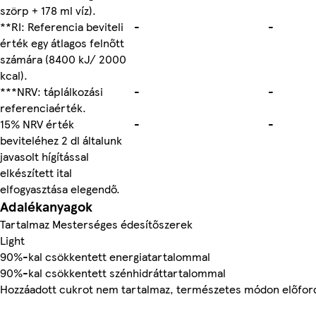
szörp + 178 ml víz).
**RI: Referencia beviteli
-
-
érték egy átlagos felnőtt
számára (8400 kJ/ 2000
kcal).
***NRV: táplálkozási
-
-
referenciaérték.
15% NRV érték
-
-
beviteléhez 2 dl általunk
javasolt hígítással
elkészített ital
elfogyasztása elegendő.
Adalékanyagok
Tartalmaz Mesterséges édesítőszerek
Light
90%-kal csökkentett energiatartalommal
90%-kal csökkentett szénhidráttartalommal
Hozzáadott cukrot nem tartalmaz, természetes módon előford