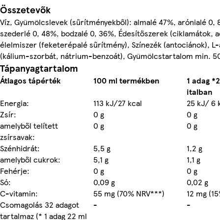
Összetevők
Víz, Gyümölcslevek (sűrítményekből): almalé 47%, arónialé 0, 81
szederlé 0, 48%, bodzalé 0, 36%, Édesítőszerek (ciklamátok, 
élelmiszer (feketerépalé sűrítmény), Színezék (antociánok), L
(kálium-szorbát, nátrium-benzoát), Gyümölcstartalom min. 
Tápanyagtartalom
Átlagos tápérték
100 ml termékben
1 adag *
italban
Energia:
113 kJ/27 kcal
25 kJ/ 6 
Zsír:
0 g
0 g
amelyből telített
0 g
0 g
zsírsavak:
Szénhidrát:
5,5 g
1,2 g
amelyből cukrok:
5,1 g
1,1 g
Fehérje:
0 g
0 g
Só:
0,09 g
0,02 g
C-vitamin:
55 mg (70% NRV***)
12 mg (1
Csomagolás 32 adagot
-
-
tartalmaz (* 1 adag 22 ml