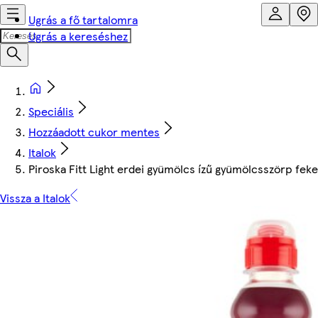
Ugrás a fő tartalomra
Ugrás a kereséshez
Speciális
Hozzáadott cukor mentes
Italok
Piroska Fitt Light erdei gyümölcs ízű gyümölcsszörp feke
Vissza a Italok