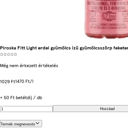
Piroska Fitt Light erdei gyümölcs ízű gyümölcsszörp feketer
Még nem érkezett értékelés
1470 Ft/l
1029 Ft
+ 50 Ft betétdíj / db
Hozzáad
Termék megnevezés