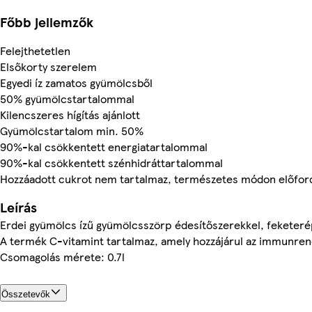
Főbb jellemzők
Felejthetetlen
Elsőkorty szerelem
Egyedi íz zamatos gyümölcsből
50% gyümölcstartalommal
Kilencszeres hígítás ajánlott
Gyümölcstartalom min. 50%
90%-kal csökkentett energiatartalommal
90%-kal csökkentett szénhidráttartalommal
Hozzáadott cukrot nem tartalmaz, természetes módon előford
Leírás
Erdei gyümölcs ízű gyümölcsszörp édesítőszerekkel, feketeré
A termék C-vitamint tartalmaz, amely hozzájárul az immunr
Csomagolás mérete: 0.7l
Összetevők