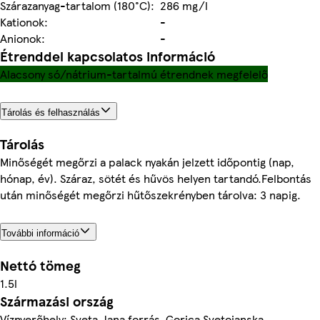
Szárazanyag-tartalom (180°C):
286 mg/l
Kationok:
-
Anionok:
-
Étrenddel kapcsolatos információ
Alacsony só/nátrium-tartalmú étrendnek megfelelő
Tárolás és felhasználás
Tárolás
Minőségét megőrzi a palack nyakán jelzett időpontig (nap,
hónap, év). Száraz, sötét és hűvös helyen tartandó.Felbontás
után minőségét megőrzi hűtőszekrényben tárolva: 3 napig.
További információ
Nettó tömeg
1.5l
Származási ország
Víznyerőhely: Sveta Jana forrás, Gorica Svetojanska,