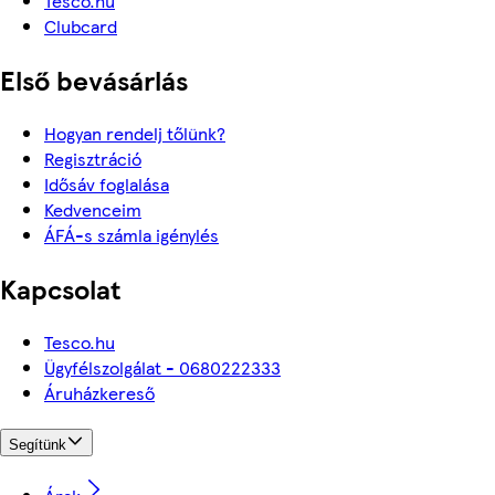
Tesco.hu
Clubcard
Első bevásárlás
Hogyan rendelj tőlünk?
Regisztráció
Idősáv foglalása
Kedvenceim
ÁFÁ-s számla igénylés
Kapcsolat
Tesco.hu
Ügyfélszolgálat - 0680222333
Áruházkereső
Segítünk