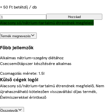
+ 50 Ft betétdíj / db
Hozzáad
Alacsony só/nátrium-tartalmú étrendnek megfelelő
Termék megnevezés
Főbb jellemzők
Alkalmas nátrium-szegény diétához
Csecsemőtápszer készítésére alkalmas
Csomagolás mérete: 1.5l
Külső cégek logói
Alacsony só/nátrium-tartalmú étrendnek megfelelő, Nem
újrahasználható kötelezően visszaváltási díjas termék,
Élelmiszerekkel érintkező
Összetevők