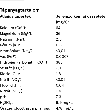
Tápanyagtartalom
Átlagos tápérték
Jellemző kémiai összetétel
(mg/I):
Kalcium (Ca²⁺):
64
Magnézium (Mg²⁺):
36
Nátrium (Na⁺):
2,5
Kálium (K⁺):
0,8
Ammónium (NH₄⁺):
<0,01
Vas (Fe²⁺):
0,0007
Hidrogénkarbonát (HCO₃⁻)
385
Szulfát (SO₄²⁻)
7,0
Klorid (Cl⁻):
1,8
Nitrit (NO₂⁻):
<0,02
Fluorid (F⁻):
0,04
Nitrát (NO₃⁻):
1,4
pH:
7,3
H₂SiO₃:
6,9 mg/L
Összes oldott ásványi anyag:
478 mg/L