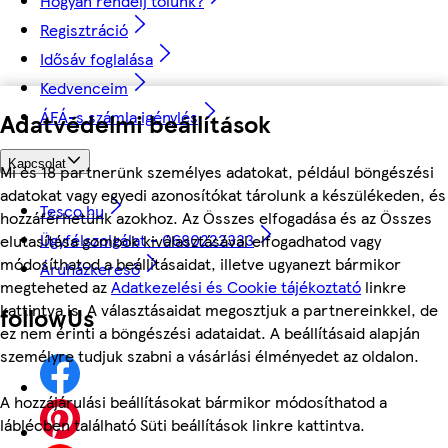
Hogyan rendelj tőlünk?
Regisztráció
Idősáv foglalása
Kedvenceim
ÁFÁ-s számla igénylés
Adatvédelmi beállítások
Kapcsolat
Mi és 18 partnerünk személyes adatokat, például böngészési
adatokat vagy egyedi azonosítókat tárolunk a készülékeden, és
Tesco.hu
hozzáférhetünk azokhoz. Az Összes elfogadása és az Összes
Ügyfélszolgálat - 0680222333
elutasítása gombok kiválasztásával elfogadhatod vagy
módosíthatod a beállításaidat, illetve ugyanezt bármikor
Áruházkereső
megteheted az
Adatkezelési és Cookie tájékoztató
linkre
kattintva is. A választásaidat megosztjuk a partnereinkkel, de
followUs
ez nem érinti a böngészési adataidat. A beállításaid alapján
személyre tudjuk szabni a vásárlási élményedet az oldalon.
A hozzájárulási beállításokat bármikor módosíthatod a
láblécben található Süti beállítások linkre kattintva.