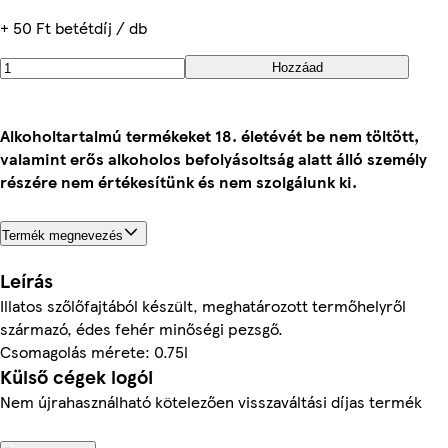
+ 50 Ft betétdíj / db
Hozzáad
Alkoholtartalmú termékeket 18. életévét be nem töltött,
valamint erős alkoholos befolyásoltság alatt álló személy
részére nem értékesítünk és nem szolgálunk ki.
Termék megnevezés
Leírás
Illatos szőlőfajtából készült, meghatározott termőhelyről
származó, édes fehér minőségi pezsgő.
Csomagolás mérete: 0.75l
Külső cégek logói
Nem újrahasználható kötelezően visszaváltási díjas termék