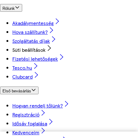
Rólunk
Akadálymentesség
Hova szállítunk?
Szolgáltatás díjak
Süti beállítások
Fizetési lehetőségek
Tesco.hu
Clubcard
Első bevásárlás
Hogyan rendelj tőlünk?
Regisztráció
Idősáv foglalása
Kedvenceim