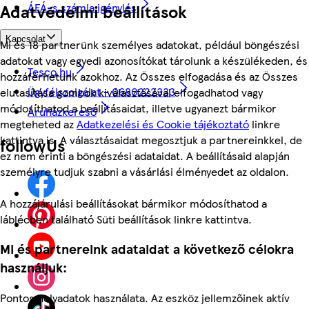
ÁFÁ-s számla igénylés
Adatvédelmi beállítások
Kapcsolat
Mi és 18 partnerünk személyes adatokat, például böngészési
adatokat vagy egyedi azonosítókat tárolunk a készülékeden, és
Tesco.hu
hozzáférhetünk azokhoz. Az Összes elfogadása és az Összes
Ügyfélszolgálat - 0680222333
elutasítása gombok kiválasztásával elfogadhatod vagy
módosíthatod a beállításaidat, illetve ugyanezt bármikor
Áruházkereső
megteheted az
Adatkezelési és Cookie tájékoztató
linkre
kattintva is. A választásaidat megosztjuk a partnereinkkel, de
followUs
ez nem érinti a böngészési adataidat. A beállításaid alapján
személyre tudjuk szabni a vásárlási élményedet az oldalon.
A hozzájárulási beállításokat bármikor módosíthatod a
láblécben található Süti beállítások linkre kattintva.
Mi és partnereink adataidat a következő célokra
használjuk:
Pontos helyadatok használata. Az eszköz jellemzőinek aktív