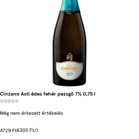
Cinzano Asti édes fehér pezsgő 7% 0,75 l
Még nem érkezett értékelés
6305 Ft/l
4729 Ft