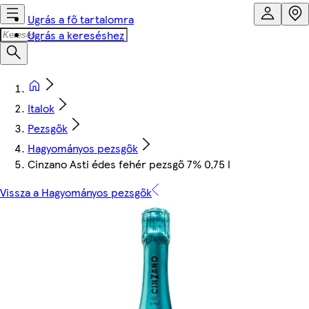
Ugrás a fő tartalomra
Ugrás a kereséshez
Italok
Pezsgők
Hagyományos pezsgők
Cinzano Asti édes fehér pezsgő 7% 0,75 l
Vissza a Hagyományos pezsgők