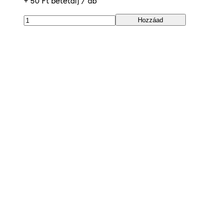
+ 50 Ft betétdíj / db
Hozzáad