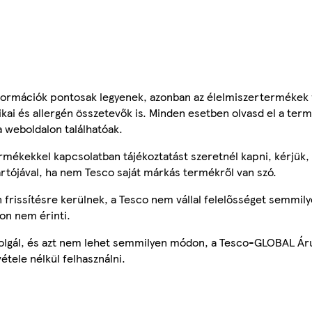
ormációk pontosak legyenek, azonban az élelmiszertermékek
tikai és allergén összetevők is. Minden esetben olvasd el a ter
a weboldalon találhatóak.
mékekkel kapcsolatban tájékoztatást szeretnél kapni, kérjük, 
ártójával, ha nem Tesco saját márkás termékről van szó.
frissítésre kerülnek, a Tesco nem vállal felelősséget semmily
on nem érinti.
szolgál, és azt nem lehet semmilyen módon, a Tesco-GLOBAL Ár
étele nélkül felhasználni.