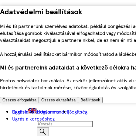
Adatvédelmi beállítások
Mi és 18 partnerünk személyes adatokat, például böngészési a
elutasítása gombok kiválasztásával elfogadhatod vagy módosíth
választásaidat megosztjuk a partnereinkkel, de ez nem érinti a
A hozzájárulási beállításokat bármikor módosíthatod a láblécben 
Mi és partnereink adataidat a következő célokra ha
Pontos helyadatok használata. Az eszköz jellemzőinek aktív viz
hirdetések és tartalmak mérése, közönségkutatás és szolgálta
Összes elfogadása
Összes elutasítása
Beállítások
Ugrás a fő tartalomra
English
Hogyan rendelj
Segítség
Ugrás a kereséshez