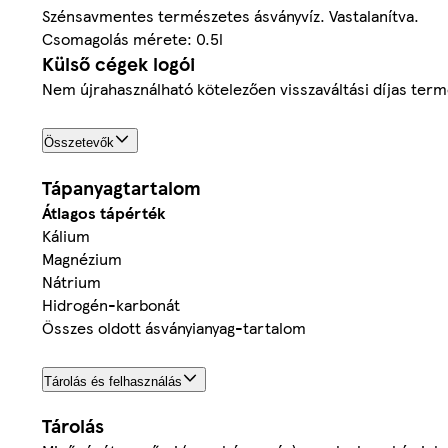
Szénsavmentes természetes ásványvíz. Vastalanítva.
Csomagolás mérete: 0.5l
Külső cégek logói
Nem újrahasználható kötelezően visszaváltási díjas ter
Összetevők
Tápanyagtartalom
Átlagos tápérték
Kálium
Magnézium
Nátrium
Hidrogén-karbonát
Összes oldott ásványianyag-tartalom
Tárolás és felhasználás
Tárolás