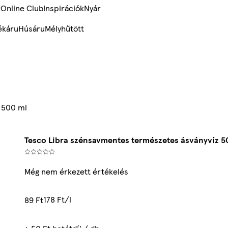
k
Online Club
Inspirációk
Nyár
ékáru
Húsáru
Mélyhűtött
 500 ml
Tesco Libra szénsavmentes természetes ásványvíz 5
Még nem érkezett értékelés
178 Ft/l
89 Ft