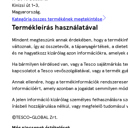
Kinizsi út 1-3,
Magyarország.
Kategória összes termékének megtekintése
Termékleírás használatával
Mindent megteszünk annak érdekében, hogy a termékinf
változnak, így az összetevők, a tápanyagértékek, a diete
és ne hagyatkozz kizárólag azon információkra, amelyek 
Ha bármilyen kérdésed van, vagy a Tesco sajátmárkás ter
kapcsolatot a Tesco vevőszolgálatával, vagy a termék gy
Annak ellenére, hogy a termékinformációk rendszeresen 
információért, amely azonban a jogaidat semmilyen mód
A jelen információ kizárólag személyes felhasználásra 
írásbeli hozzájárulása nélkül, vagy megfelelő tudomásul v
©TESCO-GLOBAL Zrt.
Még nincsenek értékelések