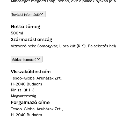
Minőségét megőrzi (nap, hónap, év): a palack nyakán jelz
További információ
Nettó tömeg
500ml
Származási ország
Víznyerő hely: Somogyvár, Libra kút (K-9). Palackozás he
Márkainformáció
Visszaküldési cím
Tesco-Global Áruházak Zrt.
H-2040 Budaörs
Kinizsi út 1-3
Magyarország.
Forgalmazó címe
Tesco-Global Áruházak Zrt.,
H-2040 Budaörs,