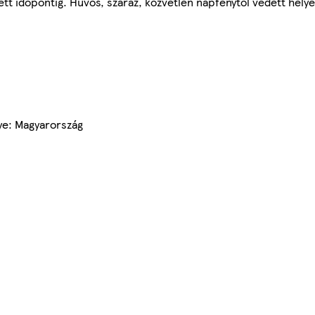
ett időpontig. Hűvös, száraz, közvetlen napfénytől védett helye
lye: Magyarország