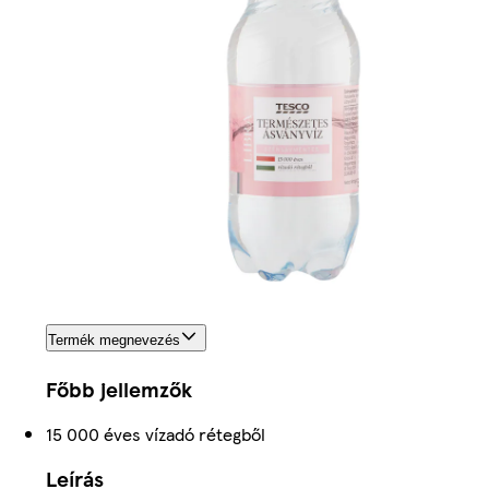
Termék megnevezés
Főbb jellemzők
15 000 éves vízadó rétegből
Leírás