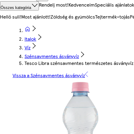
Rendelj most!
Kedvenceim
Speciális ajánlato
Összes kategória
Helló suli!
Most ajánlott!
Zöldség és gyümölcs
Tejtermék-tojás
P
Italok
Víz
Szénsavmentes ásványvíz
Tesco Libra szénsavmentes természetes ásványvíz
Vissza a Szénsavmentes ásványvíz