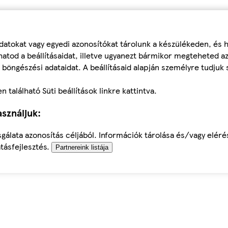
datokat vagy egyedi azonosítókat tárolunk a készülékeden, és
atod a beállításaidat, illetve ugyanezt bármikor megteheted a
 böngészési adataidat. A beállításaid alapján személyre tudjuk 
található Süti beállítások linkre kattintva.
sználjuk:
sgálata azonosítás céljából. Információk tárolása és/vagy elér
tásfejlesztés.
Partnereink listája