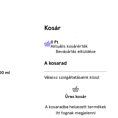
Kosár
0 Ft
Aktuális kosárérték
0 Ft
Aktuális kosárérték
Bevásárlás elküldése
A kosarad
00 ml
Válassz szolgáltatásaink közül
Üres kosár
A kosaradba helyezett termékek
itt fognak megjelenni