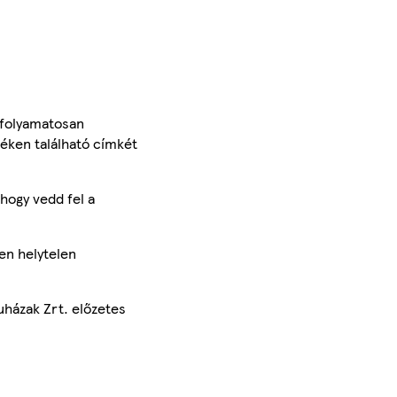
 folyamatosan
méken található címkét
hogy vedd fel a
en helytelen
uházak Zrt. előzetes