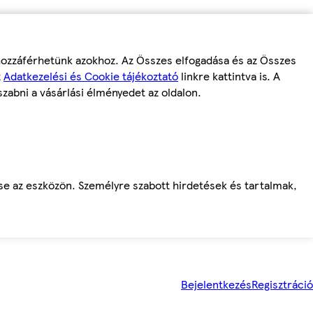
 hozzáférhetünk azokhoz. Az Összes elfogadása és az Összes
z
Adatkezelési és Cookie tájékoztató
linkre kattintva is. A
szabni a vásárlási élményedet az oldalon.
ése az eszközön. Személyre szabott hirdetések és tartalmak,
Bejelentkezés
Regisztráció