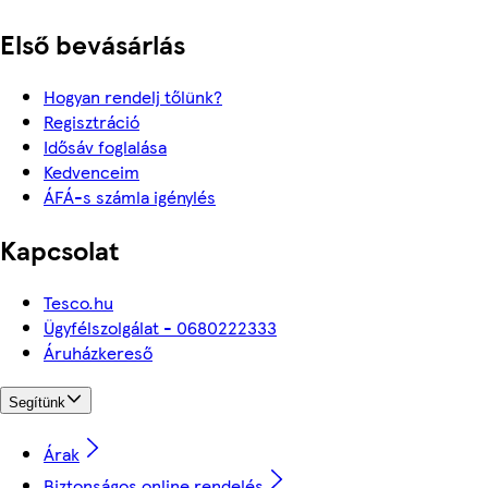
Első bevásárlás
Hogyan rendelj tőlünk?
Regisztráció
Idősáv foglalása
Kedvenceim
ÁFÁ-s számla igénylés
Kapcsolat
Tesco.hu
Ügyfélszolgálat - 0680222333
Áruházkereső
Segítünk
Árak
Biztonságos online rendelés