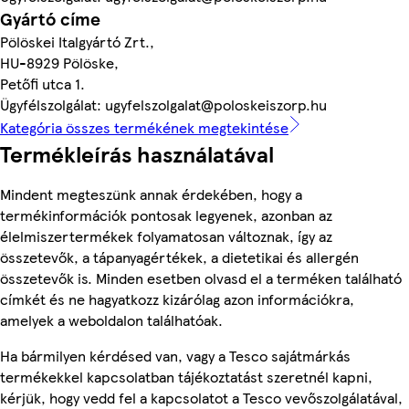
Gyártó címe
Pölöskei Italgyártó Zrt.,
HU-8929 Pölöske,
Petőfi utca 1.
Ügyfélszolgálat: ugyfelszolgalat@poloskeiszorp.hu
Kategória összes termékének megtekintése
Termékleírás használatával
Mindent megteszünk annak érdekében, hogy a
termékinformációk pontosak legyenek, azonban az
élelmiszertermékek folyamatosan változnak, így az
összetevők, a tápanyagértékek, a dietetikai és allergén
összetevők is. Minden esetben olvasd el a terméken található
címkét és ne hagyatkozz kizárólag azon információkra,
amelyek a weboldalon találhatóak.
Ha bármilyen kérdésed van, vagy a Tesco sajátmárkás
termékekkel kapcsolatban tájékoztatást szeretnél kapni,
kérjük, hogy vedd fel a kapcsolatot a Tesco vevőszolgálatával,