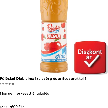
Pölöskei Diab alma ízű szörp édesítőszerekkel 1 l
Még nem érkezett értékelés
699 Ft/l
699 Ft