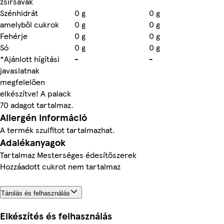
zsírsavak
Szénhidrát
0 g
0 g
amelyből cukrok
0 g
0 g
Fehérje
0 g
0 g
Só
0 g
0 g
*Ajánlott hígítási
-
-
javaslatnak
megfelelően
elkészítve! A palack
70 adagot tartalmaz.
Allergén információ
A termék szulfitot tartalmazhat.
Adalékanyagok
Tartalmaz Mesterséges édesítőszerek
Hozzáadott cukrot nem tartalmaz
Tárolás és felhasználás
Elkészítés és felhasználás