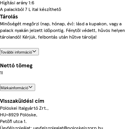
Hígítási arány 1:6
A palackból 7 L ital készíthető
Tárolás
Minőségét megőrzi (nap, hónap, év): lásd a kupakon, vagy a
palack nyakán jelzett időpontig. Fénytől védett, hűvös helyen
tárolandó! Kérjük, felbontás után hűtve tárolja!
További információ
Nettó tömeg
1l
Márkainformáció
Visszaküldési cím
Pölöskei Italgyártó Zrt.,
HU-8929 Pölöske,
Petőfi utca 1.
Ügyfélszolgálat: ugyfelszolgalat@poloskeiszorp.hu