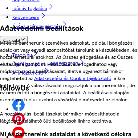
Idősáv foglalása
Kedvenceim
Adatvédelmi beállítások
ÁFÁ-s számla igénylés
Kapcsolat
Mi és 18 partnerünk személyes adatokat, például böngészési
adatokat vagy egyedi azonosítókat tárolunk a készülékeden, és
Tesco.hu
hozzáférhetünk azokhoz. Az Összes elfogadása és az Összes
Ügyfélszolgálat - 0680222333
elutasítása gombok kiválasztásával elfogadhatod vagy
módosíthatod a beállításaidat, illetve ugyanezt bármikor
Áruházkereső
megteheted az
Adatkezelési és Cookie tájékoztató
linkre
kattintva is. A választásaidat megosztjuk a partnereinkkel, de
followUs
ez nem érinti a böngészési adataidat. A beállításaid alapján
személyre tudjuk szabni a vásárlási élményedet az oldalon.
A hozzájárulási beállításokat bármikor módosíthatod a
láblécben található Süti beállítások linkre kattintva.
Mi és partnereink adataidat a következő célokra