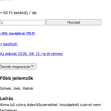
+ 50 Ft betétdíj / db
Hozzáad
-10%, korábbi ár 779 Ft
+ betétdíj
Az ajánlat 2026. 08. 12.-ig érvényes
Termék megnevezés
Főbb jellemzők
Színek, ízek, illatok
Leírás
Alma ízű szörp édesítőszerekkel, hozzáadott cukrot nem
tartalmaz.