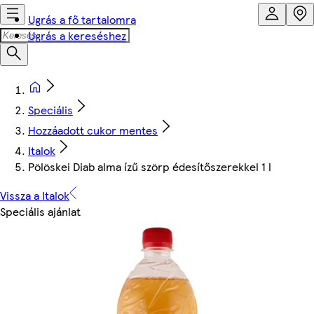
Ugrás a fő tartalomra
Ugrás a kereséshez
Speciális
Hozzáadott cukor mentes
Italok
Pölöskei Diab alma ízű szörp édesítőszerekkel 1 l
Vissza a Italok
Speciális ajánlat