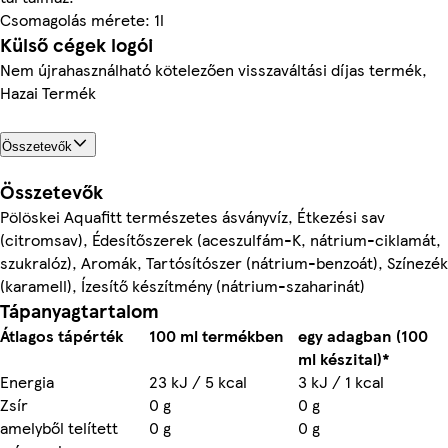
Csomagolás mérete: 1l
Külső cégek logói
Nem újrahasználható kötelezően visszaváltási díjas termék,
Hazai Termék
Összetevők
Összetevők
Pölöskei Aquafitt természetes ásványvíz, Étkezési sav
(citromsav), Édesítőszerek (aceszulfám-K, nátrium-ciklamát,
szukralóz), Aromák, Tartósítószer (nátrium-benzoát), Színezék
(karamell), Ízesítő készítmény (nátrium-szaharinát)
Tápanyagtartalom
Átlagos tápérték
100 ml termékben
egy adagban (100
ml készital)*
Energia
23 kJ / 5 kcal
3 kJ / 1 kcal
Zsír
0 g
0 g
amelyből telített
0 g
0 g