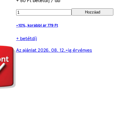
+ 50 Ft betétdíj / db
Hozzáad
-10%, korábbi ár 779 Ft
+ betétdíj
Az ajánlat 2026. 08. 12.-ig érvényes