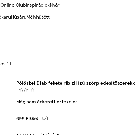
k
Online Club
Inspirációk
Nyár
ékáru
Húsáru
Mélyhűtött
el 1 l
Pölöskei Diab fekete ribizli ízű szörp édesítőszerekke
Még nem érkezett értékelés
699 Ft/l
699 Ft