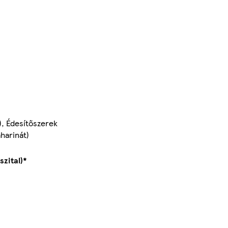
), Édesítőszerek
harinát)
szital)*