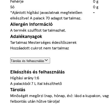
Fehérje
0 g
Só
0 g
*Ajánlott hígítási javaslatnak megfelelően
-
elkészítve! A palack 70 adagot tartalmaz.
Allergén információ
A termék szulfitot tartalmazhat.
Adalékanyagok
Tartalmaz Mesterséges édesítőszerek
Hozzáadott cukrot nem tartalmaz
Tárolás és felhasználás
Elkészítés és felhasználás
Hígítási arány 1:6
A palackból 7 L ital készíthető
Tárolás
Minőségét megőrzi (nap, hónap, év): lásd a kupakon, vagy
felbontás után hűtve tárolja!