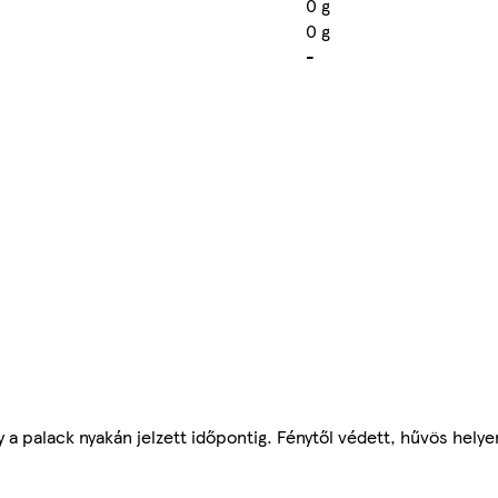
0 g
0 g
-
 a palack nyakán jelzett időpontig. Fénytől védett, hűvös helye