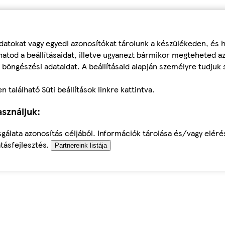
datokat vagy egyedi azonosítókat tárolunk a készülékeden, és
atod a beállításaidat, illetve ugyanezt bármikor megteheted a
 böngészési adataidat. A beállításaid alapján személyre tudjuk 
található Süti beállítások linkre kattintva.
sználjuk:
sgálata azonosítás céljából. Információk tárolása és/vagy elér
tásfejlesztés.
Partnereink listája