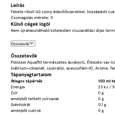
Leírás
Fekete ribizli ízű szörp édesítőszerekkel, hozzáadott cu
Csomagolás mérete: 1l
Külső cégek logói
Nem újrahasználható kötelezően visszaváltási díjas ter
Összetevők
Összetevők
Pölöskei Aquafitt természetes ásványvíz, Étkezési sav (c
(nátrium-ciklamát, szukralóz, aceszulfám-K), Aroma, Tar
Tápanyagtartalom
Átlagos tápérték
100 ml 
Energia
23 kJ / 5
Zsír
0 g
amelyből telített zsírsavak
0 g
Szénhidrát
0,1 g
amelyből cukrok
0 g