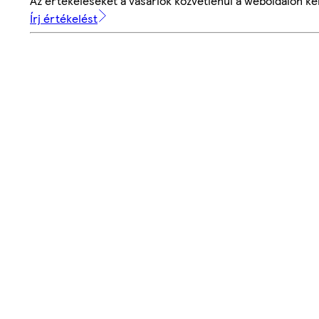
Az értékeléseket a vásárlók közvetlenül a weboldalon ker
Írj értékelést