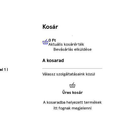
Kosár
0 Ft
Aktuális kosárérték
0 Ft
Aktuális kosárérték
Bevásárlás elküldése
A kosarad
l 1 l
Válassz szolgáltatásaink közül
Üres kosár
A kosaradba helyezett termékek
itt fognak megjelenni