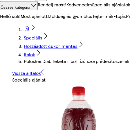
Rendelj most!
Kedvenceim
Speciális ajánlato
Összes kategória
Helló suli!
Most ajánlott!
Zöldség és gyümölcs
Tejtermék-tojás
P
Speciális
Hozzáadott cukor mentes
Italok
Pölöskei Diab fekete ribizli ízű szörp édesítőszerekk
Vissza a Italok
Speciális ajánlat