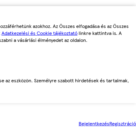
 hozzáférhetünk azokhoz. Az Összes elfogadása és az Összes
z
Adatkezelési és Cookie tájékoztató
linkre kattintva is. A
szabni a vásárlási élményedet az oldalon.
ése az eszközön. Személyre szabott hirdetések és tartalmak,
Bejelentkezés
Regisztráció