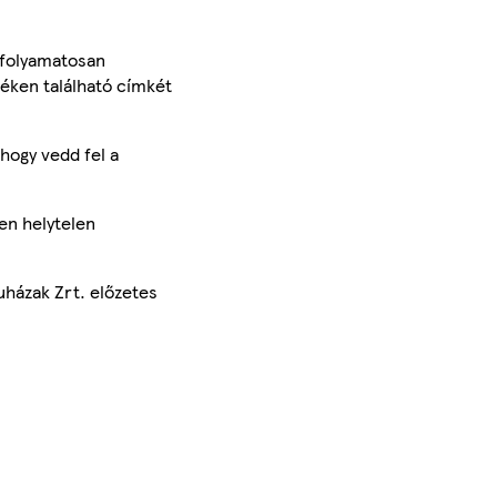
 folyamatosan
méken található címkét
hogy vedd fel a
en helytelen
uházak Zrt. előzetes