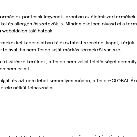
ormációk pontosak legyenek, azonban az élelmiszertermékek
tikai és allergén összetevők is. Minden esetben olvasd el a ter
a weboldalon találhatóak.
mékekkel kapcsolatban tájékoztatást szeretnél kapni, kérjük, 
ártójával, ha nem Tesco saját márkás termékről van szó.
frissítésre kerülnek, a Tesco nem vállal felelősséget semmily
on nem érinti.
szolgál, és azt nem lehet semmilyen módon, a Tesco-GLOBAL Ár
étele nélkül felhasználni.