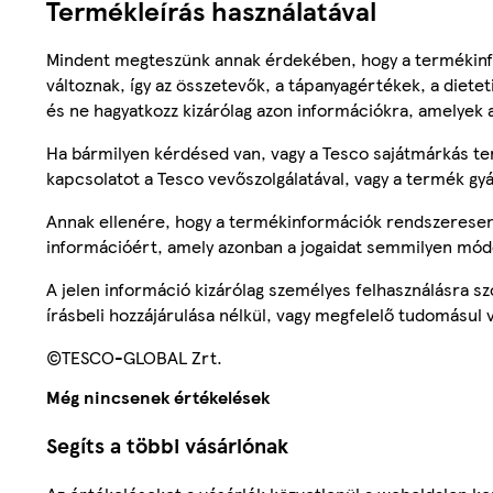
Termékleírás használatával
Mindent megteszünk annak érdekében, hogy a termékinf
változnak, így az összetevők, a tápanyagértékek, a diete
és ne hagyatkozz kizárólag azon információkra, amelyek 
Ha bármilyen kérdésed van, vagy a Tesco sajátmárkás ter
kapcsolatot a Tesco vevőszolgálatával, vagy a termék gy
Annak ellenére, hogy a termékinformációk rendszeresen 
információért, amely azonban a jogaidat semmilyen mód
A jelen információ kizárólag személyes felhasználásra 
írásbeli hozzájárulása nélkül, vagy megfelelő tudomásul v
©TESCO-GLOBAL Zrt.
Még nincsenek értékelések
Segíts a többi vásárlónak