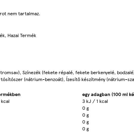
krot nem tartalmaz.
mék, Hazai Termék
itromsav), Színezék (fekete répalé, fekete berkenyelé, bodzalé
tósítószer (nátrium-benzoát), Ízesítő készítmény (nátrium-sza
termékben
egy adagban (100 ml ké
 kcal
3 kJ / 1 kcal
0 g
0 g
0 g
0 g