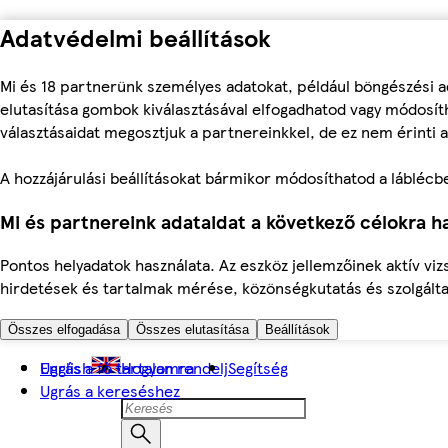
Adatvédelmi beállítások
Mi és 18 partnerünk személyes adatokat, például böngészési a
elutasítása gombok kiválasztásával elfogadhatod vagy módosíth
választásaidat megosztjuk a partnereinkkel, de ez nem érinti a
A hozzájárulási beállításokat bármikor módosíthatod a láblécben 
Mi és partnereink adataidat a következő célokra ha
Pontos helyadatok használata. Az eszköz jellemzőinek aktív viz
hirdetések és tartalmak mérése, közönségkutatás és szolgálta
Összes elfogadása
Összes elutasítása
Beállítások
Ugrás a fő tartalomra
English
Hogyan rendelj
Segítség
Ugrás a kereséshez