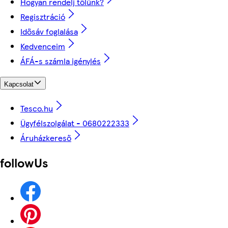
Hogyan rendelj tőlünk?
Regisztráció
Idősáv foglalása
Kedvenceim
ÁFÁ-s számla igénylés
Kapcsolat
Tesco.hu
Ügyfélszolgálat - 0680222333
Áruházkereső
followUs