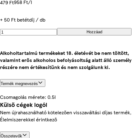
958 Ft/l
479 Ft
+ 50 Ft betétdíj / db
Hozzáad
Alkoholtartalmú termékeket 18. életévét be nem töltött,
valamint erős alkoholos befolyásoltság alatt álló személy
részére nem értékesítünk és nem szolgálunk ki.
Termék megnevezés
Csomagolás mérete: 0.5l
Külső cégek logói
Nem újrahasználható kötelezően visszaváltási díjas termék,
Élelmiszerekkel érintkező
Összetevők