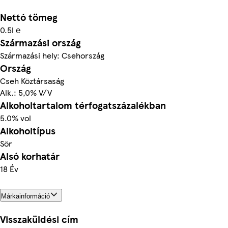
Nettó tömeg
0.5l ℮
Származási ország
Származási hely: Csehország
Ország
Cseh Köztársaság
Alk.: 5,0% V/V
Alkoholtartalom térfogatszázalékban
5.0% vol
Alkoholtípus
Sör
Alsó korhatár
18 Év
Márkainformáció
Visszaküldési cím