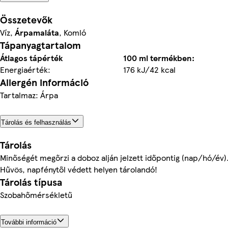
Összetevők
Víz,
Árpamaláta
, Komló
Tápanyagtartalom
Átlagos tápérték
100 ml termékben:
Energiaérték:
176 kJ/42 kcal
Allergén információ
Tartalmaz: Árpa
Tárolás és felhasználás
Tárolás
Minőségét megőrzi a doboz alján jelzett időpontig (nap/hó/év)
Hűvös, napfénytől védett helyen tárolandó!
Tárolás típusa
Szobahőmérsékletű
További információ