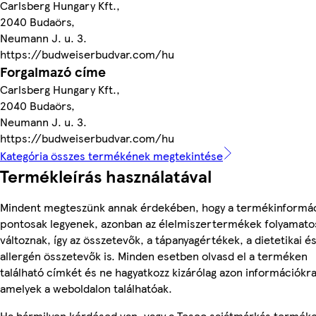
Carlsberg Hungary Kft.,
2040 Budaörs,
Neumann J. u. 3.
https://budweiserbudvar.com/hu
Forgalmazó címe
Carlsberg Hungary Kft.,
2040 Budaörs,
Neumann J. u. 3.
https://budweiserbudvar.com/hu
Kategória összes termékének megtekintése
Termékleírás használatával
Mindent megteszünk annak érdekében, hogy a termékinformá
pontosak legyenek, azonban az élelmiszertermékek folyamato
változnak, így az összetevők, a tápanyagértékek, a dietetikai é
allergén összetevők is. Minden esetben olvasd el a terméken
található címkét és ne hagyatkozz kizárólag azon információkra
amelyek a weboldalon találhatóak.
Ha bármilyen kérdésed van, vagy a Tesco sajátmárkás termék