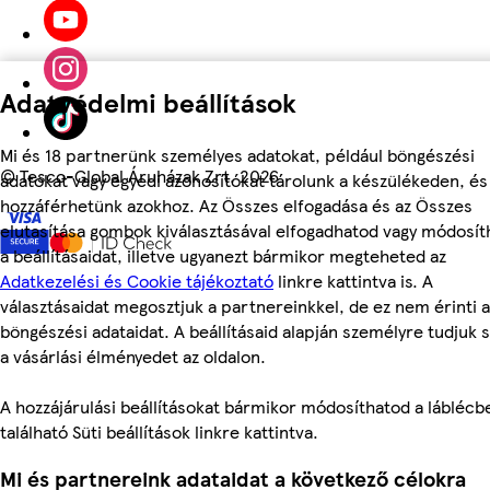
Adatvédelmi beállítások
Mi és 18 partnerünk személyes adatokat, például böngészési
©
Tesco-Global Áruházak Zrt. 2026
adatokat vagy egyedi azonosítókat tárolunk a készülékeden, és
hozzáférhetünk azokhoz. Az Összes elfogadása és az Összes
elutasítása gombok kiválasztásával elfogadhatod vagy módosít
a beállításaidat, illetve ugyanezt bármikor megteheted az
Adatkezelési és Cookie tájékoztató
linkre kattintva is. A
választásaidat megosztjuk a partnereinkkel, de ez nem érinti a
böngészési adataidat. A beállításaid alapján személyre tudjuk 
a vásárlási élményedet az oldalon.
A hozzájárulási beállításokat bármikor módosíthatod a láblécb
található Süti beállítások linkre kattintva.
Mi és partnereink adataidat a következő célokra