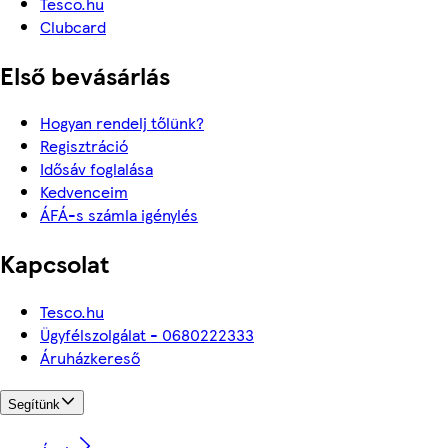
Tesco.hu
Clubcard
Első bevásárlás
Hogyan rendelj tőlünk?
Regisztráció
Idősáv foglalása
Kedvenceim
ÁFÁ-s számla igénylés
Kapcsolat
Tesco.hu
Ügyfélszolgálat - 0680222333
Áruházkereső
Segítünk