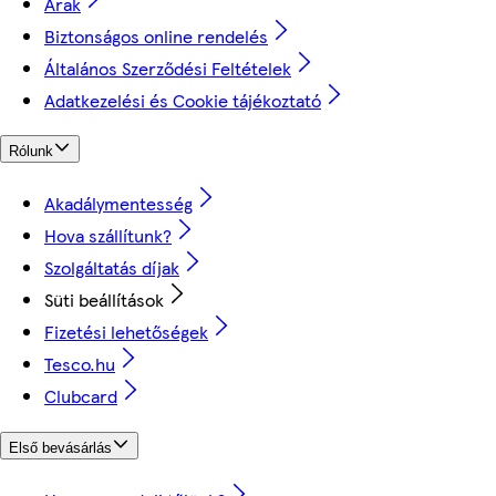
Árak
Biztonságos online rendelés
Általános Szerződési Feltételek
Adatkezelési és Cookie tájékoztató
Rólunk
Akadálymentesség
Hova szállítunk?
Szolgáltatás díjak
Süti beállítások
Fizetési lehetőségek
Tesco.hu
Clubcard
Első bevásárlás