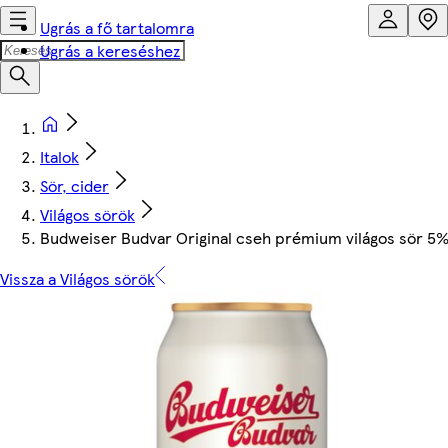
Ugrás a fő tartalomra
Ugrás a kereséshez
Italok
Sör, cider
Világos sörök
Budweiser Budvar Original cseh prémium világos sör 5% 
Vissza a Világos sörök