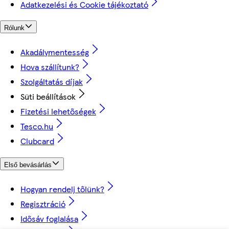
Adatkezelési és Cookie tájékoztató
Rólunk
Akadálymentesség
Hova szállítunk?
Szolgáltatás díjak
Süti beállítások
Fizetési lehetőségek
Tesco.hu
Clubcard
Első bevásárlás
Hogyan rendelj tőlünk?
Regisztráció
Idősáv foglalása