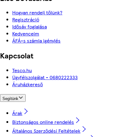
Hogyan rendelj tőlünk?
Regisztráció
Idősáv foglalása
Kedvenceim
ÁFÁ-s számla igénylés
Kapcsolat
Tesco.hu
Ügyfélszolgálat - 0680222333
Áruházkereső
Segítünk
Árak
Biztonságos online rendelés
Általános Szerződési Feltételek