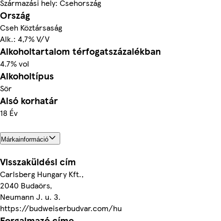
Származási hely: Csehország
Ország
Cseh Köztársaság
Alk.: 4,7% V/V
Alkoholtartalom térfogatszázalékban
4.7% vol
Alkoholtípus
Sör
Alsó korhatár
18 Év
Márkainformáció
Visszaküldési cím
Carlsberg Hungary Kft.,
2040 Budaörs,
Neumann J. u. 3.
https://budweiserbudvar.com/hu
Forgalmazó címe