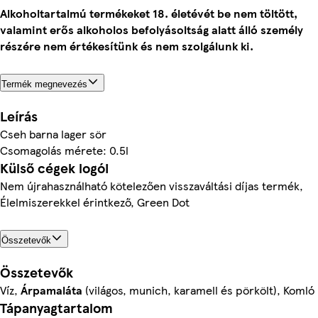
Alkoholtartalmú termékeket 18. életévét be nem töltött,
valamint erős alkoholos befolyásoltság alatt álló személy
részére nem értékesítünk és nem szolgálunk ki.
Termék megnevezés
Leírás
Cseh barna lager sör
Csomagolás mérete: 0.5l
Külső cégek logói
Nem újrahasználható kötelezően visszaváltási díjas termék,
Élelmiszerekkel érintkező, Green Dot
Összetevők
Összetevők
Víz,
Árpamaláta
(világos, munich, karamell és pörkölt), Komló
Tápanyagtartalom