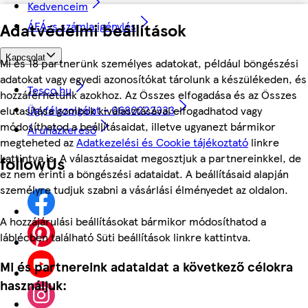
Kedvenceim
ÁFÁ-s számla igénylés
Adatvédelmi beállítások
Kapcsolat
Mi és 18 partnerünk személyes adatokat, például böngészési
adatokat vagy egyedi azonosítókat tárolunk a készülékeden, és
Tesco.hu
hozzáférhetünk azokhoz. Az Összes elfogadása és az Összes
Ügyfélszolgálat - 0680222333
elutasítása gombok kiválasztásával elfogadhatod vagy
módosíthatod a beállításaidat, illetve ugyanezt bármikor
Áruházkereső
megteheted az
Adatkezelési és Cookie tájékoztató
linkre
kattintva is. A választásaidat megosztjuk a partnereinkkel, de
followUs
ez nem érinti a böngészési adataidat. A beállításaid alapján
személyre tudjuk szabni a vásárlási élményedet az oldalon.
A hozzájárulási beállításokat bármikor módosíthatod a
láblécben található Süti beállítások linkre kattintva.
Mi és partnereink adataidat a következő célokra
használjuk: