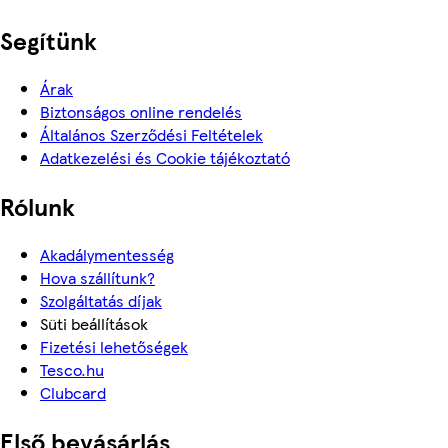
Segítünk
Árak
Biztonságos online rendelés
Általános Szerződési Feltételek
Adatkezelési és Cookie tájékoztató
Rólunk
Akadálymentesség
Hova szállítunk?
Szolgáltatás díjak
Süti beállítások
Fizetési lehetőségek
Tesco.hu
Clubcard
Első bevásárlás