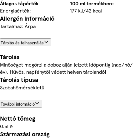
Átlagos tápérték
100 ml termékben:
Energiaérték:
177 kJ/42 kcal
Allergén információ
Tartalmaz: Árpa
Tárolás és felhasználás
Tárolás
Minőségét megőrzi a doboz alján jelzett időpontig (nap/hó/
év). Hűvös, napfénytől védett helyen tárolandó!
Tárolás típusa
Szobahőmérsékletű
További információ
Nettó tömeg
0.5l ℮
Származási ország