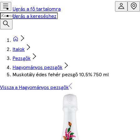
Ugrás a fő tartalomra
Ugrás a kereséshez
Italok
Pezsgők
Hagyományos pezsgők
Muskotály édes fehér pezsgő 10,5% 750 ml
Vissza a Hagyományos pezsgők