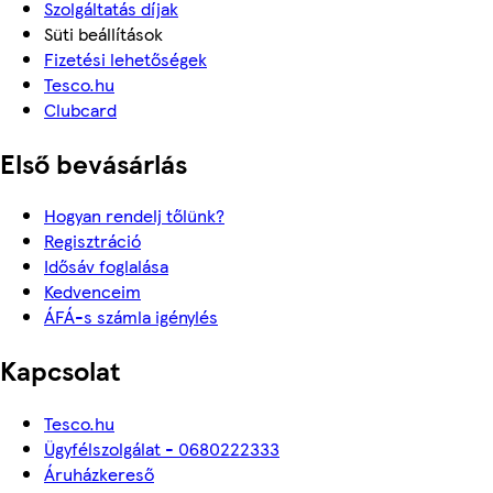
Szolgáltatás díjak
Süti beállítások
Fizetési lehetőségek
Tesco.hu
Clubcard
Első bevásárlás
Hogyan rendelj tőlünk?
Regisztráció
Idősáv foglalása
Kedvenceim
ÁFÁ-s számla igénylés
Kapcsolat
Tesco.hu
Ügyfélszolgálat - 0680222333
Áruházkereső