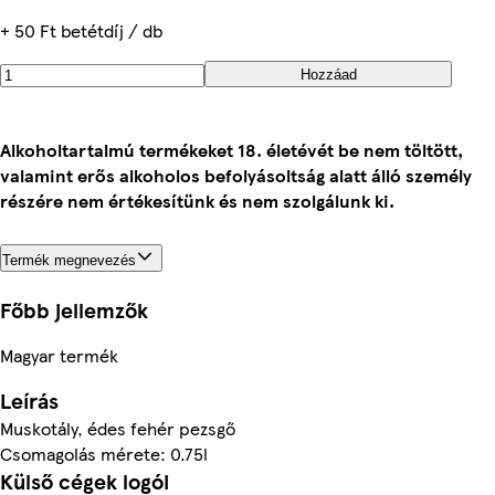
+ 50 Ft betétdíj / db
Hozzáad
Alkoholtartalmú termékeket 18. életévét be nem töltött,
valamint erős alkoholos befolyásoltság alatt álló személy
részére nem értékesítünk és nem szolgálunk ki.
Termék megnevezés
Főbb jellemzők
Magyar termék
Leírás
Muskotály, édes fehér pezsgő
Csomagolás mérete: 0.75l
Külső cégek logói