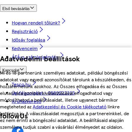
Első bevásárlás
Hogyan rendelj tőlünk?
Regisztráció
Idősáv foglalása
Kedvenceim
ÁFÁ-s számla igénylés
Adatvédelmi beállítások
Kapcsolat
Mi és 18 partnerünk személyes adatokat, például böngészési
adatokat vagy egyedi azonosítókat tárolunk a készülékeden, és
Tesco.hu
hozzáférhetünk azokhoz. Az Összes elfogadása és az Összes
Ügyfélszolgálat - 0680222333
elutasítása gombok kiválasztásával elfogadhatod vagy
módosíthatod a beállításaidat, illetve ugyanezt bármikor
Áruházkereső
megteheted az
Adatkezelési és Cookie tájékoztató
linkre
kattintva is. A választásaidat megosztjuk a partnereinkkel, de
followUs
ez nem érinti a böngészési adataidat. A beállításaid alapján
személyre tudjuk szabni a vásárlási élményedet az oldalon.