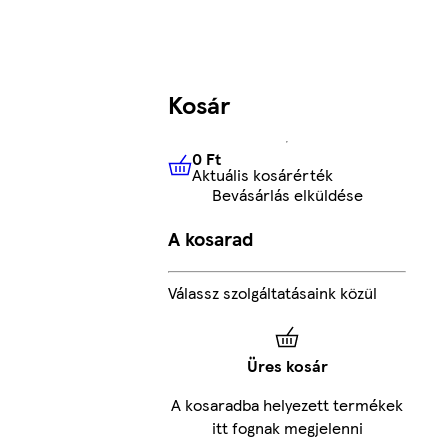
Kosár
0 Ft
Aktuális kosárérték
0 Ft
Aktuális kosárérték
Bevásárlás elküldése
A kosarad
Válassz szolgáltatásaink közül
Üres kosár
A kosaradba helyezett termékek
itt fognak megjelenni