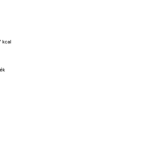
 kcal
mék