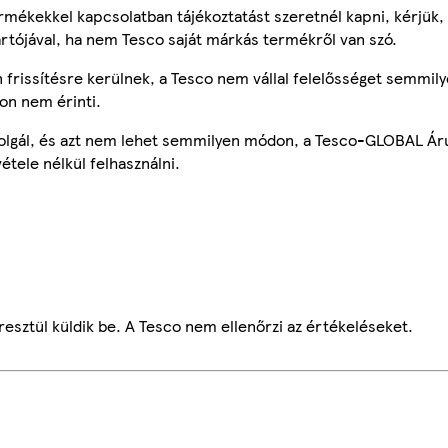
mékekkel kapcsolatban tájékoztatást szeretnél kapni, kérjük, 
ártójával, ha nem Tesco saját márkás termékről van szó.
frissítésre kerülnek, a Tesco nem vállal felelősséget semmily
on nem érinti.
szolgál, és azt nem lehet semmilyen módon, a Tesco-GLOBAL Ár
étele nélkül felhasználni.
esztül küldik be. A Tesco nem ellenőrzi az értékeléseket.