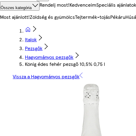
Rendelj most!
Kedvenceim
Speciális ajánlato
Összes kategória
Most ajánlott!
Zöldség és gyümölcs
Tejtermék-tojás
Pékáru
Húsá
Italok
Pezsgők
Hagyományos pezsgők
König édes fehér pezsgő 10,5% 0,75 l
Vissza a Hagyományos pezsgők