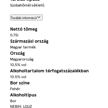
Szobahőmérsékletű
További információ
Nettó tömeg
0.75l
Származási ország
Magyar termék
Ország
Magyarország
10,5% vol
Alkoholtartalom térfogatszázalékban
10.5% vol
Bor színe
Fehér
Alkoholtípus
Bor
NEBIH: LGUZ