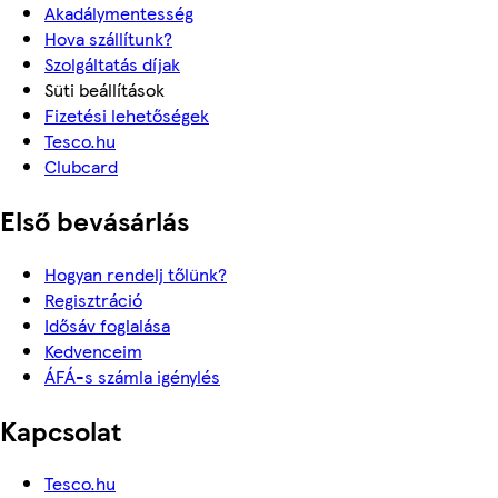
Akadálymentesség
Hova szállítunk?
Szolgáltatás díjak
Süti beállítások
Fizetési lehetőségek
Tesco.hu
Clubcard
Első bevásárlás
Hogyan rendelj tőlünk?
Regisztráció
Idősáv foglalása
Kedvenceim
ÁFÁ-s számla igénylés
Kapcsolat
Tesco.hu