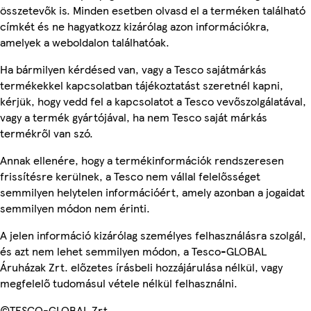
összetevők is. Minden esetben olvasd el a terméken található
címkét és ne hagyatkozz kizárólag azon információkra,
amelyek a weboldalon találhatóak.
Ha bármilyen kérdésed van, vagy a Tesco sajátmárkás
termékekkel kapcsolatban tájékoztatást szeretnél kapni,
kérjük, hogy vedd fel a kapcsolatot a Tesco vevőszolgálatával,
vagy a termék gyártójával, ha nem Tesco saját márkás
termékről van szó.
Annak ellenére, hogy a termékinformációk rendszeresen
frissítésre kerülnek, a Tesco nem vállal felelősséget
semmilyen helytelen információért, amely azonban a jogaidat
semmilyen módon nem érinti.
A jelen információ kizárólag személyes felhasználásra szolgál,
és azt nem lehet semmilyen módon, a Tesco-GLOBAL
Áruházak Zrt. előzetes írásbeli hozzájárulása nélkül, vagy
megfelelő tudomásul vétele nélkül felhasználni.
©TESCO-GLOBAL Zrt.