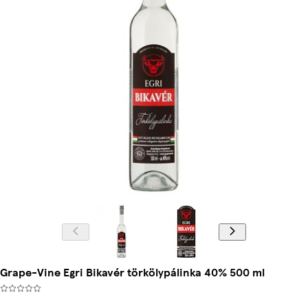
Grape-Vine Egri Bikavér törkölypálinka 40% 500 ml