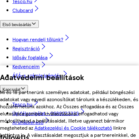
Tesco.hu
Clubcard
Első bevásárlás
Hogyan rendelj tőlünk?
Regisztráció
Idősáv foglalása
Kedvenceim
Adatvédelmi beállítások
ÁFÁ-s számla igénylés
Kapcsolat
Mi és 18 partnerünk személyes adatokat, például böngészési
adatokat vagy egyedi azonosítókat tárolunk a készülékeden, és
Tesco.hu
hozzáférhetünk azokhoz. Az Összes elfogadása és az Összes
Ügyfélszolgálat - 0680222333
elutasítása gombok kiválasztásával elfogadhatod vagy
módosíthatod a beállításaidat, illetve ugyanezt bármikor
Áruházkereső
megteheted az
Adatkezelési és Cookie tájékoztató
linkre
kattintva is. A választásaidat megosztjuk a partnereinkkel, de
followUs