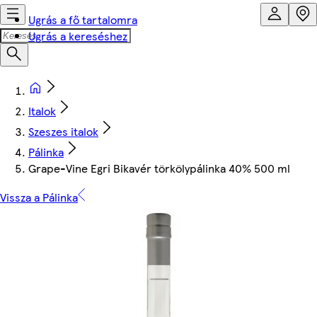
Ugrás a fő tartalomra
Ugrás a kereséshez
Italok
Szeszes italok
Pálinka
Grape-Vine Egri Bikavér törkölypálinka 40% 500 ml
Vissza a Pálinka