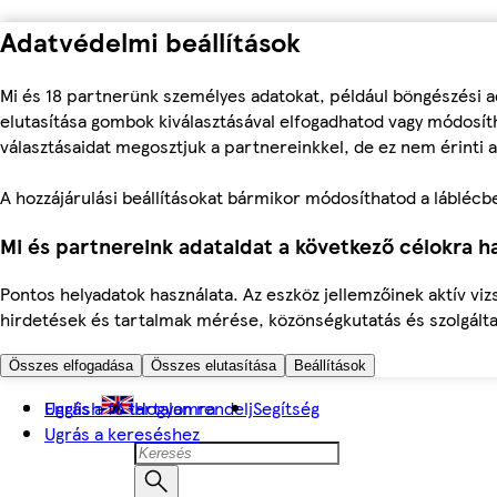
Adatvédelmi beállítások
Mi és 18 partnerünk személyes adatokat, például böngészési a
elutasítása gombok kiválasztásával elfogadhatod vagy módosíth
választásaidat megosztjuk a partnereinkkel, de ez nem érinti a
A hozzájárulási beállításokat bármikor módosíthatod a láblécben 
Mi és partnereink adataidat a következő célokra ha
Pontos helyadatok használata. Az eszköz jellemzőinek aktív viz
hirdetések és tartalmak mérése, közönségkutatás és szolgálta
Összes elfogadása
Összes elutasítása
Beállítások
Ugrás a fő tartalomra
English
Hogyan rendelj
Segítség
Ugrás a kereséshez