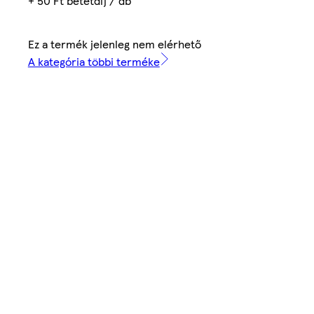
+ 50 Ft betétdíj / db
Ez a termék jelenleg nem elérhető
A kategória többi terméke
l