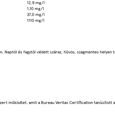
12,9 mg/l
1,10 mg/l
37,0 mg/l
1110 mg/l
n. Naptól és fagytól védett száraz, hűvös, szagmentes helyen t
dszert működtet, amit a Bureau Veritas Certification tanúsított 