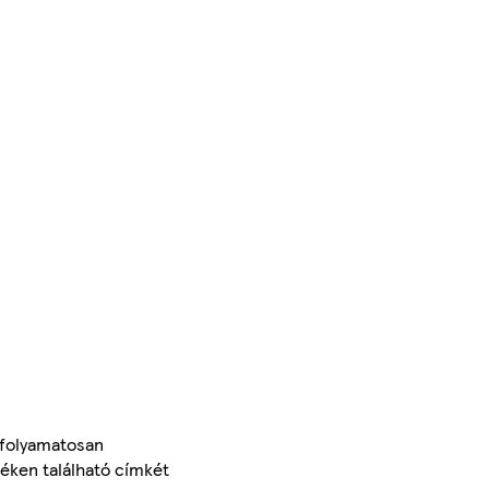
 folyamatosan
méken található címkét