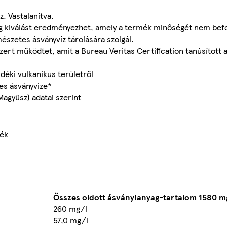
. Vastalanítva.
nyag kiválást eredményezhet, amely a termék minőségét nem bef
észetes ásványvíz tárolására szolgál.
dszert működtet, amit a Bureau Veritas Certification tanúsított 
déki vulkanikus területről
es ásványvize*
Magyüsz) adatai szerint
mék
Összes oldott ásványianyag-tartalom 1580 m
260 mg/l
57,0 mg/l