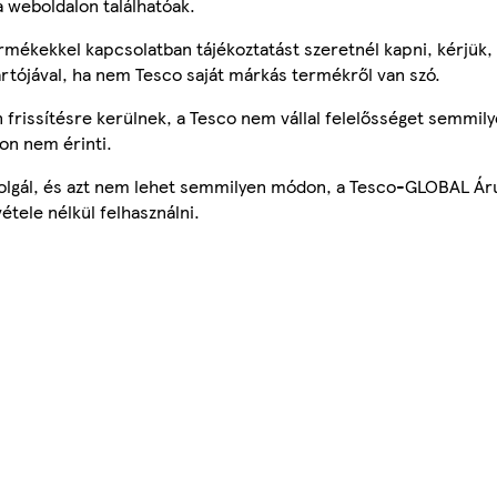
a weboldalon találhatóak.
mékekkel kapcsolatban tájékoztatást szeretnél kapni, kérjük, 
ártójával, ha nem Tesco saját márkás termékről van szó.
frissítésre kerülnek, a Tesco nem vállal felelősséget semmily
on nem érinti.
szolgál, és azt nem lehet semmilyen módon, a Tesco-GLOBAL Ár
étele nélkül felhasználni.