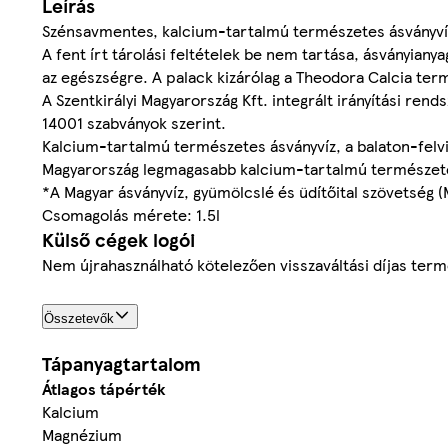
Leírás
Szénsavmentes, kalcium-tartalmú természetes ásványvíz
A fent írt tárolási feltételek be nem tartása, ásványia
az egészségre. A palack kizárólag a Theodora Calcia term
A Szentkirályi Magyarország Kft. integrált irányítási ren
14001 szabványok szerint.
Kalcium-tartalmú természetes ásványvíz, a balaton-felvi
Magyarország legmagasabb kalcium-tartalmú természet
*A Magyar ásványvíz, gyümölcslé és üdítőital szövetség (
Csomagolás mérete: 1.5l
Külső cégek logói
Nem újrahasználható kötelezően visszaváltási díjas ter
Összetevők
Tápanyagtartalom
Átlagos tápérték
Kalcium
Magnézium