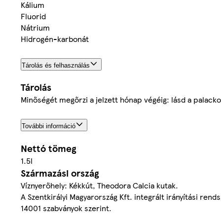
Kálium
Fluorid
Nátrium
Hidrogén-karbonát
Tárolás és felhasználás
Tárolás
Minőségét megőrzi a jelzett hónap végéig: lásd a palacko
További információ
Nettó tömeg
1.5l
Származási ország
Víznyerőhely: Kékkút, Theodora Calcia kutak.
A Szentkirályi Magyarország Kft. integrált irányítási ren
14001 szabványok szerint.