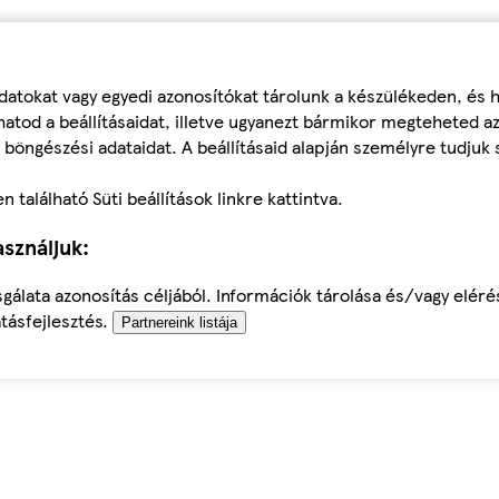
datokat vagy egyedi azonosítókat tárolunk a készülékeden, és
atod a beállításaidat, illetve ugyanezt bármikor megteheted a
 böngészési adataidat. A beállításaid alapján személyre tudjuk 
található Süti beállítások linkre kattintva.
sználjuk:
sgálata azonosítás céljából. Információk tárolása és/vagy elér
tásfejlesztés.
Partnereink listája