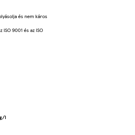
olyásolja és nem káros
az ISO 9001 és az ISO
g/l