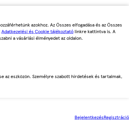
 hozzáférhetünk azokhoz. Az Összes elfogadása és az Összes
z
Adatkezelési és Cookie tájékoztató
linkre kattintva is. A
szabni a vásárlási élményedet az oldalon.
ése az eszközön. Személyre szabott hirdetések és tartalmak,
Bejelentkezés
Regisztráció