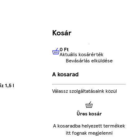
Kosár
0 Ft
Aktuális kosárérték
0 Ft
Aktuális kosárérték
Bevásárlás elküldése
A kosarad
 1,5 l
Válassz szolgáltatásaink közül
Üres kosár
A kosaradba helyezett termékek
itt fognak megjelenni