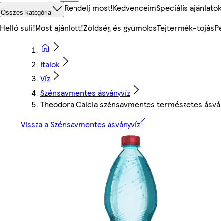
Rendelj most!
Kedvenceim
Speciális ajánlato
Összes kategória
Helló suli!
Most ajánlott!
Zöldség és gyümölcs
Tejtermék-tojás
P
Italok
Víz
Szénsavmentes ásványvíz
Theodora Calcia szénsavmentes természetes ásvány
Vissza a Szénsavmentes ásványvíz