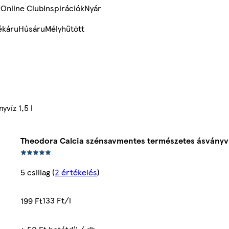
k
Online Club
Inspirációk
Nyár
ékáru
Húsáru
Mélyhűtött
víz 1,5 l
Theodora Calcia szénsavmentes természetes ásványvíz
5 csillag
(
2 értékelés
)
133 Ft/l
199 Ft