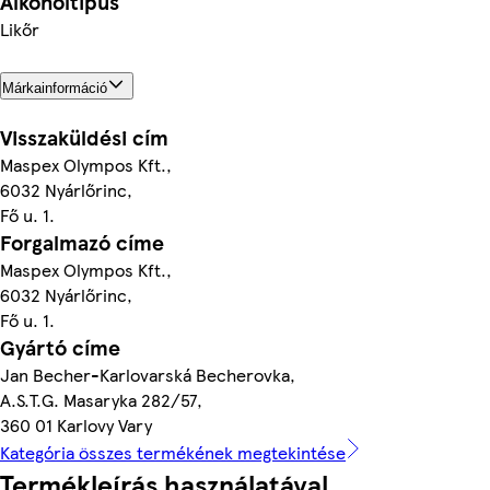
Alkoholtípus
Likőr
Márkainformáció
Visszaküldési cím
Maspex Olympos Kft.,
6032 Nyárlőrinc,
Fő u. 1.
Forgalmazó címe
Maspex Olympos Kft.,
6032 Nyárlőrinc,
Fő u. 1.
Gyártó címe
Jan Becher-Karlovarská Becherovka,
A.S.T.G. Masaryka 282/57,
360 01 Karlovy Vary
Kategória összes termékének megtekintése
Termékleírás használatával