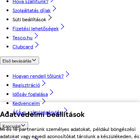
Hova szállítunk?
Szolgáltatás díjak
Süti beállítások
Fizetési lehetőségek
Tesco.hu
Clubcard
Első bevásárlás
Hogyan rendelj tőlünk?
Regisztráció
Idősáv foglalása
Kedvenceim
ÁFÁ-s számla igénylés
Adatvédelmi beállítások
Kapcsolat
Mi és 18 partnerünk személyes adatokat, például böngészési
adatokat vagy egyedi azonosítókat tárolunk a készülékeden, és