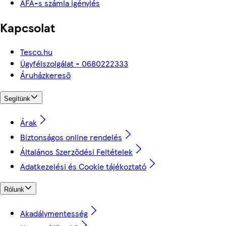
ÁFÁ-s számla igénylés
Kapcsolat
Tesco.hu
Ügyfélszolgálat - 0680222333
Áruházkereső
Segítünk
Árak
Biztonságos online rendelés
Általános Szerződési Feltételek
Adatkezelési és Cookie tájékoztató
Rólunk
Akadálymentesség