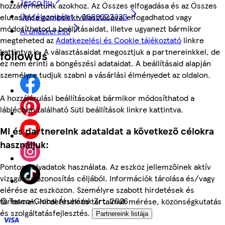
Tesco.hu
hozzáférhetünk azokhoz. Az Összes elfogadása és az Összes
Ügyfélszolgálat - 0680222333
elutasítása gombok kiválasztásával elfogadhatod vagy
módosíthatod a beállításaidat, illetve ugyanezt bármikor
Áruházkereső
megteheted az
Adatkezelési és Cookie tájékoztató
linkre
kattintva is. A választásaidat megosztjuk a partnereinkkel, de
followUs
ez nem érinti a böngészési adataidat. A beállításaid alapján
személyre tudjuk szabni a vásárlási élményedet az oldalon.
A hozzájárulási beállításokat bármikor módosíthatod a
láblécben található Süti beállítások linkre kattintva.
Mi és partnereink adataidat a következő célokra
használjuk:
Pontos helyadatok használata. Az eszköz jellemzőinek aktív
vizsgálata azonosítás céljából. Információk tárolása és/vagy
elérése az eszközön. Személyre szabott hirdetések és
©
Tesco-Global Áruházak Zrt. 2026
tartalmak, hirdetések és tartalmak mérése, közönségkutatás
és szolgáltatásfejlesztés.
Partnereink listája