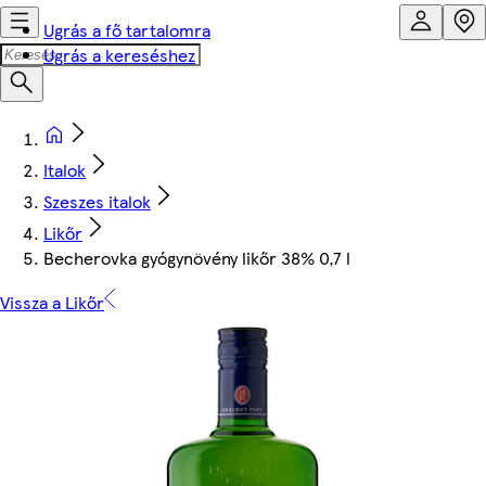
Ugrás a fő tartalomra
Ugrás a kereséshez
Italok
Szeszes italok
Likőr
Becherovka gyógynövény likőr 38% 0,7 l
Vissza a Likőr