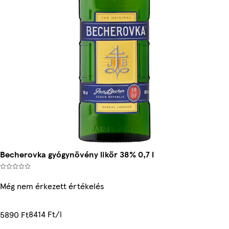
Becherovka gyógynövény likőr 38% 0,7 l
Még nem érkezett értékelés
8414 Ft/l
5890 Ft