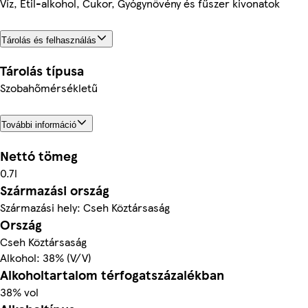
Víz, Etil-alkohol, Cukor, Gyógynövény és fűszer kivonatok
Tárolás és felhasználás
Tárolás típusa
Szobahőmérsékletű
További információ
Nettó tömeg
0.7l
Származási ország
Származási hely: Cseh Köztársaság
Ország
Cseh Köztársaság
Alkohol: 38% (V/V)
Alkoholtartalom térfogatszázalékban
38% vol