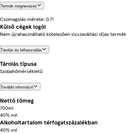
Termék megnevezés
Csomagolás mérete: 0.7l
Külső cégek logói
Nem újrahasználható kötelezően visszaváltási díjas termék
Tárolás és felhasználás
Tárolás típusa
Szobahőmérsékletű
További információ
Nettó tömeg
700ml
40% vol.
Alkoholtartalom térfogatszázalékban
40% vol