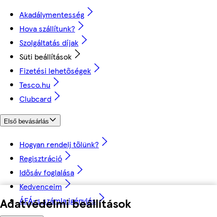
Akadálymentesség
Hova szállítunk?
Szolgáltatás díjak
Süti beállítások
Fizetési lehetőségek
Tesco.hu
Clubcard
Első bevásárlás
Hogyan rendelj tőlünk?
Regisztráció
Idősáv foglalása
Kedvenceim
Adatvédelmi beállítások
ÁFÁ-s számla igénylés