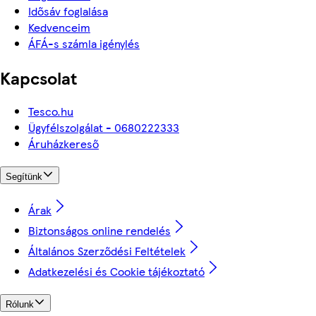
Idősáv foglalása
Kedvenceim
ÁFÁ-s számla igénylés
Kapcsolat
Tesco.hu
Ügyfélszolgálat - 0680222333
Áruházkereső
Segítünk
Árak
Biztonságos online rendelés
Általános Szerződési Feltételek
Adatkezelési és Cookie tájékoztató
Rólunk