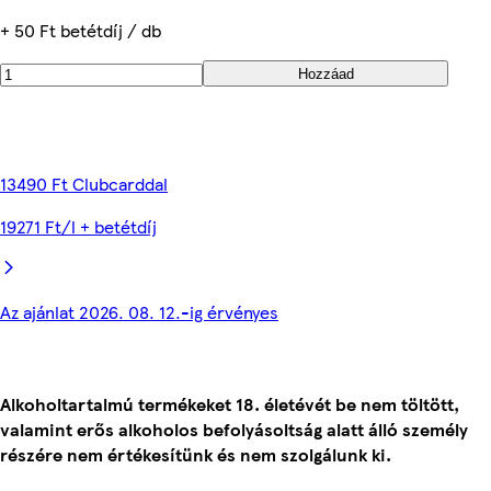
+ 50 Ft betétdíj / db
Hozzáad
13490 Ft Clubcarddal
19271 Ft/l + betétdíj
Az ajánlat 2026. 08. 12.-ig érvényes
Alkoholtartalmú termékeket 18. életévét be nem töltött,
valamint erős alkoholos befolyásoltság alatt álló személy
részére nem értékesítünk és nem szolgálunk ki.