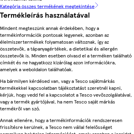
Kategória összes termékének megtekintése
Termékleírás használatával
Mindent megteszünk annak érdekében, hogy a
termékinformációk pontosak legyenek, azonban az
élelmiszertermékek folyamatosan változnak, így az
összetevők, a tápanyagértékek, a dietetikai és allergén
összetevők is. Minden esetben olvasd el a terméken található
címkét és ne hagyatkozz kizárólag azon információkra,
amelyek a weboldalon találhatóak.
Ha bármilyen kérdésed van, vagy a Tesco sajátmárkás
termékekkel kapcsolatban tájékoztatást szeretnél kapni,
kérjük, hogy vedd fel a kapcsolatot a Tesco vevőszolgálatával,
vagy a termék gyártójával, ha nem Tesco saját márkás
termékről van szó.
Annak ellenére, hogy a termékinformációk rendszeresen
frissítésre kerülnek, a Tesco nem vállal felelősséget
semmilyen helytelen információért, amely azonban a jogaidat