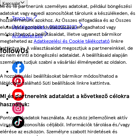
Kapcsolat
Mi és 18 partnerünk személyes adatokat, például böngészési
adatokat vagy egyedi azonosítókat tárolunk a készülékeden, és
Tesco.hu
hozzáférhetünk azokhoz. Az Összes elfogadása és az Összes
Ügyfélszolgálat - 0680222333
elutasítása gombok kiválasztásával elfogadhatod vagy
módosíthatod a beállításaidat, illetve ugyanezt bármikor
Áruházkereső
megteheted az
Adatkezelési és Cookie tájékoztató
linkre
kattintva is. A választásaidat megosztjuk a partnereinkkel, de
followUs
ez nem érinti a böngészési adataidat. A beállításaid alapján
személyre tudjuk szabni a vásárlási élményedet az oldalon.
A hozzájárulási beállításokat bármikor módosíthatod a
láblécben található Süti beállítások linkre kattintva.
Mi és partnereink adataidat a következő célokra
használjuk:
Pontos helyadatok használata. Az eszköz jellemzőinek aktív
vizsgálata azonosítás céljából. Információk tárolása és/vagy
elérése az eszközön. Személyre szabott hirdetések és