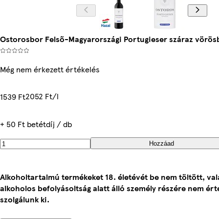
Ostorosbor Felső-Magyarországi Portugieser száraz vörös
Még nem érkezett értékelés
2052 Ft/l
1539 Ft
+ 50 Ft betétdíj / db
Hozzáad
Alkoholtartalmú termékeket 18. életévét be nem töltött, va
alkoholos befolyásoltság alatt álló személy részére nem ér
szolgálunk ki.