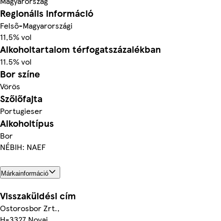
Magyarország
Regionális információ
Felső-Magyarországi
11,5% vol
Alkoholtartalom térfogatszázalékban
11.5% vol
Bor színe
Vörös
Szőlőfajta
Portugieser
Alkoholtípus
Bor
NÉBIH: NAEF
Márkainformáció
Visszaküldési cím
Ostorosbor Zrt.,
H-3327 Novaj,