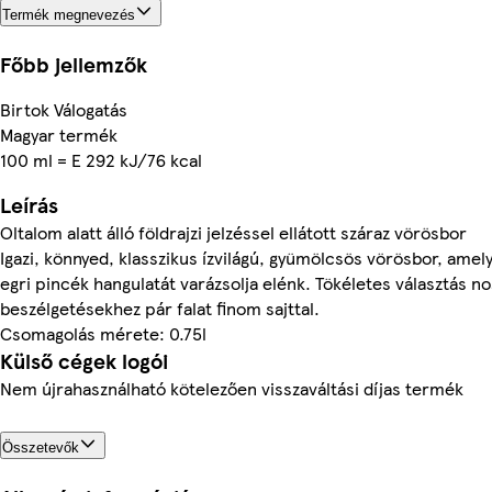
Termék megnevezés
Főbb jellemzők
Birtok Válogatás
Magyar termék
100 ml = E 292 kJ/76 kcal
Leírás
Oltalom alatt álló földrajzi jelzéssel ellátott száraz vörösbor
Igazi, könnyed, klasszikus ízvilágú, gyümölcsös vörösbor, amely
egri pincék hangulatát varázsolja elénk. Tökéletes választás no
beszélgetésekhez pár falat finom sajttal.
Csomagolás mérete: 0.75l
Külső cégek logói
Nem újrahasználható kötelezően visszaváltási díjas termék
Összetevők