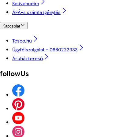
Kedvenceim
ÁFÁ-s számla igénylés
Kapcsolat
Tesco.hu
Ügyfélszolgálat - 0680222333
Áruházkereső
followUs