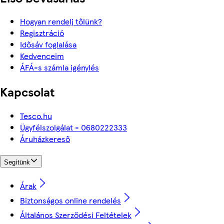
Hogyan rendelj tőlünk?
Regisztráció
Idősáv foglalása
Kedvenceim
ÁFÁ-s számla igénylés
Kapcsolat
Tesco.hu
Ügyfélszolgálat - 0680222333
Áruházkereső
Segítünk
Árak
Biztonságos online rendelés
Általános Szerződési Feltételek