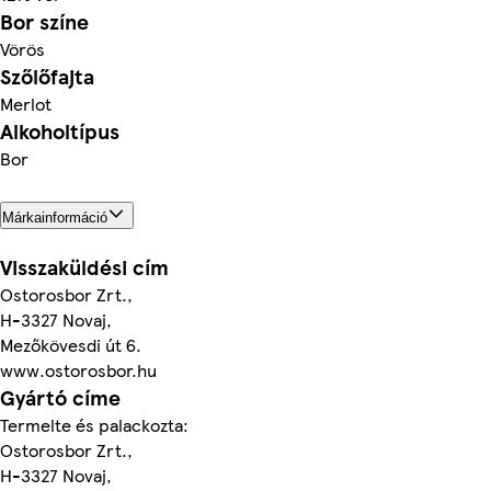
Bor színe
Vörös
Szőlőfajta
Merlot
Alkoholtípus
Bor
Márkainformáció
Visszaküldési cím
Ostorosbor Zrt.,
H-3327 Novaj,
Mezőkövesdi út 6.
www.ostorosbor.hu
Gyártó címe
Termelte és palackozta:
Ostorosbor Zrt.,
H-3327 Novaj,