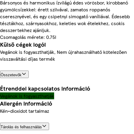
Bársonyos és harmonikus ízvilágú édes vörösbor, kirobbanó
gyümölcsízekkel: érett szilvával, zamatos roppanós
cseresznyével, és egy csipetnyi simogató vaníliával. Édesebb
tésztákhoz, szárnyasokhoz, keleties wok ételekhez, csokis
desszertekhez ajánljuk.
Csomagolás mérete: 0.75l
Külső cégek logói
Vegánok is fogyaszthatják, Nem újrahasználható kötelezően
visszaváltási díjas termék
Összetevők
Étrenddel kapcsolatos információ
Vegánok is fogyaszthatják
Allergén információ
Kén-dioxidot tartalmaz
Tárolás és felhasználás