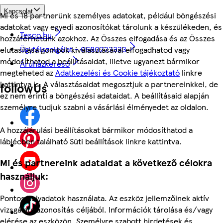
Kapcsolat
Mi és 18 partnerünk személyes adatokat, például böngészési
adatokat vagy egyedi azonosítókat tárolunk a készülékeden, és
Tesco.hu
hozzáférhetünk azokhoz. Az Összes elfogadása és az Összes
Ügyfélszolgálat - 0680222333
elutasítása gombok kiválasztásával elfogadhatod vagy
módosíthatod a beállításaidat, illetve ugyanezt bármikor
Áruházkereső
megteheted az
Adatkezelési és Cookie tájékoztató
linkre
kattintva is. A választásaidat megosztjuk a partnereinkkel, de
followUs
ez nem érinti a böngészési adataidat. A beállításaid alapján
személyre tudjuk szabni a vásárlási élményedet az oldalon.
A hozzájárulási beállításokat bármikor módosíthatod a
láblécben található Süti beállítások linkre kattintva.
Mi és partnereink adataidat a következő célokra
használjuk:
Pontos helyadatok használata. Az eszköz jellemzőinek aktív
vizsgálata azonosítás céljából. Információk tárolása és/vagy
elérése az eszközön. Személyre szabott hirdetések és