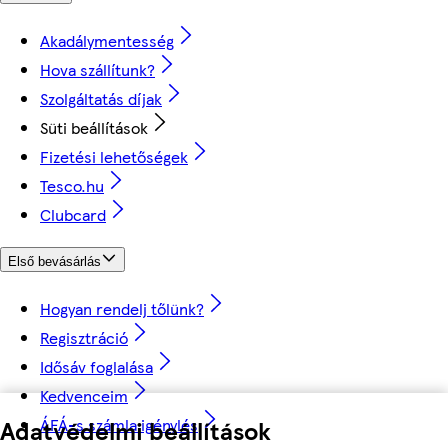
Akadálymentesség
Hova szállítunk?
Szolgáltatás díjak
Süti beállítások
Fizetési lehetőségek
Tesco.hu
Clubcard
Első bevásárlás
Hogyan rendelj tőlünk?
Regisztráció
Idősáv foglalása
Kedvenceim
ÁFÁ-s számla igénylés
Adatvédelmi beállítások