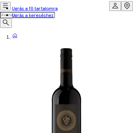
Ugrás a fő tartalomra
Ugrás a kereséshez