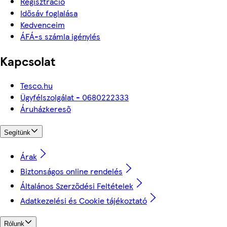
Regisztráció
Idősáv foglalása
Kedvenceim
ÁFÁ-s számla igénylés
Kapcsolat
Tesco.hu
Ügyfélszolgálat - 0680222333
Áruházkereső
Segítünk
Árak
Biztonságos online rendelés
Általános Szerződési Feltételek
Adatkezelési és Cookie tájékoztató
Rólunk