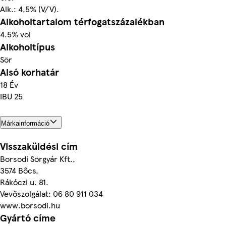
Alk.: 4,5% (V/V).
Alkoholtartalom térfogatszázalékban
4.5% vol
Alkoholtípus
Sör
Alsó korhatár
18 Év
IBU 25
Márkainformáció
Visszaküldési cím
Borsodi Sörgyár Kft.,
3574 Bőcs,
Rákóczi u. 81.
Vevőszolgálat: 06 80 911 034
www.borsodi.hu
Gyártó címe