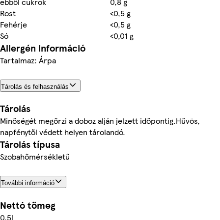
ebből cukrok
0,8 g
Rost
<0,5 g
Fehérje
<0,5 g
Só
<0,01 g
Allergén információ
Tartalmaz: Árpa
Tárolás és felhasználás
Tárolás
Minőségét megőrzi a doboz alján jelzett időpontig.Hűvös,
napfénytől védett helyen tárolandó.
Tárolás típusa
Szobahőmérsékletű
További információ
Nettó tömeg
0.5l