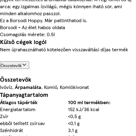
arca: egy izgalmas ízvilágú, mégis könnyen iható sör, ami
minden alkalomhoz passzol.
Ez a Borsodi Hoppy. Már pattinthatod is.
Borsodi - Az élet habos oldala
Csomagolás mérete: 0.5l
Külső cégek logói
Nem újrahasználható kötelezően visszaváltási díjas termék
Összetevők
Összetevők
Ivóvíz,
Árpamaláta
, Komló, Komlókivonat
Tápanyagtartalom
Átlagos tápérték
100 ml termékben:
Energiatartalom
152 kJ/36 kcal
Zsír
<0,5 g
ebből telített zsírsav
<0,1 g
Szénhidrát
3,1 g