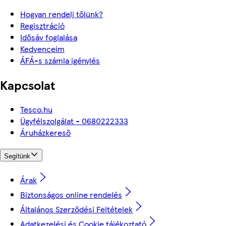
Hogyan rendelj tőlünk?
Regisztráció
Idősáv foglalása
Kedvenceim
ÁFÁ-s számla igénylés
Kapcsolat
Tesco.hu
Ügyfélszolgálat - 0680222333
Áruházkereső
Segítünk
Árak
Biztonságos online rendelés
Általános Szerződési Feltételek
Adatkezelési és Cookie tájékoztató