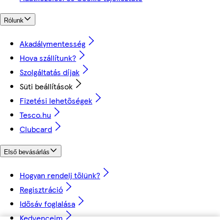
Rólunk
Akadálymentesség
Hova szállítunk?
Szolgáltatás díjak
Süti beállítások
Fizetési lehetőségek
Tesco.hu
Clubcard
Első bevásárlás
Hogyan rendelj tőlünk?
Regisztráció
Idősáv foglalása
Kedvenceim