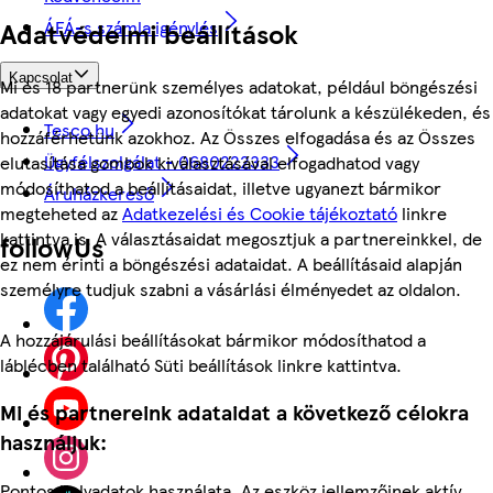
ÁFÁ-s számla igénylés
Adatvédelmi beállítások
Kapcsolat
Mi és 18 partnerünk személyes adatokat, például böngészési
adatokat vagy egyedi azonosítókat tárolunk a készülékeden, és
Tesco.hu
hozzáférhetünk azokhoz. Az Összes elfogadása és az Összes
Ügyfélszolgálat - 0680222333
elutasítása gombok kiválasztásával elfogadhatod vagy
módosíthatod a beállításaidat, illetve ugyanezt bármikor
Áruházkereső
megteheted az
Adatkezelési és Cookie tájékoztató
linkre
kattintva is. A választásaidat megosztjuk a partnereinkkel, de
followUs
ez nem érinti a böngészési adataidat. A beállításaid alapján
személyre tudjuk szabni a vásárlási élményedet az oldalon.
A hozzájárulási beállításokat bármikor módosíthatod a
láblécben található Süti beállítások linkre kattintva.
Mi és partnereink adataidat a következő célokra
használjuk:
Pontos helyadatok használata. Az eszköz jellemzőinek aktív