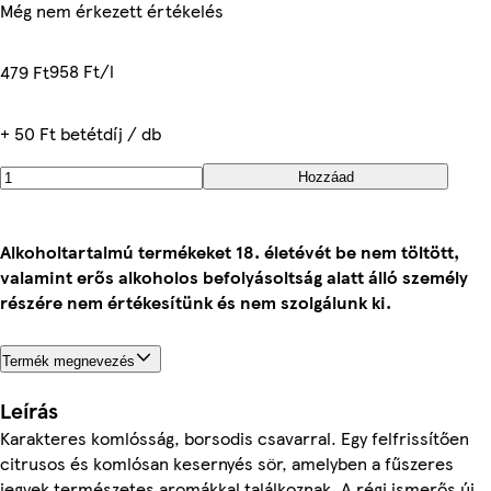
Még nem érkezett értékelés
958 Ft/l
479 Ft
+ 50 Ft betétdíj / db
Hozzáad
Alkoholtartalmú termékeket 18. életévét be nem töltött,
valamint erős alkoholos befolyásoltság alatt álló személy
részére nem értékesítünk és nem szolgálunk ki.
Termék megnevezés
Leírás
Karakteres komlósság, borsodis csavarral. Egy felfrissítően
citrusos és komlósan kesernyés sör, amelyben a fűszeres
jegyek természetes aromákkal találkoznak. A régi ismerős új