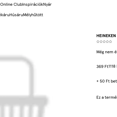
k
Online Club
Inspirációk
Nyár
ékáru
Húsáru
Mélyhűtött
HEINEKEN 
Még nem ér
1118 
369 Ft
+ 50 Ft bet
Ez a termé