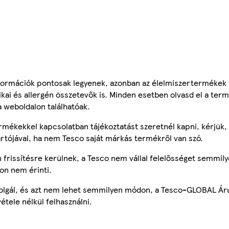
ormációk pontosak legyenek, azonban az élelmiszertermékek
tikai és allergén összetevők is. Minden esetben olvasd el a ter
a weboldalon találhatóak.
mékekkel kapcsolatban tájékoztatást szeretnél kapni, kérjük, 
ártójával, ha nem Tesco saját márkás termékről van szó.
frissítésre kerülnek, a Tesco nem vállal felelősséget semmily
on nem érinti.
szolgál, és azt nem lehet semmilyen módon, a Tesco-GLOBAL Ár
étele nélkül felhasználni.