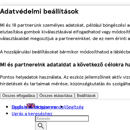
Adatvédelmi beállítások
Mi és 18 partnerünk személyes adatokat, például böngészési a
elutasítása gombok kiválasztásával elfogadhatod vagy módosíth
választásaidat megosztjuk a partnereinkkel, de ez nem érinti a
A hozzájárulási beállításokat bármikor módosíthatod a láblécben 
Mi és partnereink adataidat a következő célokra ha
Pontos helyadatok használata. Az eszköz jellemzőinek aktív viz
hirdetések és tartalmak mérése, közönségkutatás és szolgálta
Összes elfogadása
Összes elutasítása
Beállítások
Ugrás a fő tartalomra
English
Hogyan rendelj
Segítség
Ugrás a kereséshez