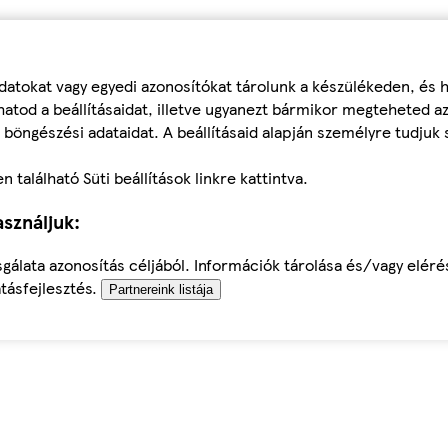
datokat vagy egyedi azonosítókat tárolunk a készülékeden, és
atod a beállításaidat, illetve ugyanezt bármikor megteheted a
 böngészési adataidat. A beállításaid alapján személyre tudjuk 
található Süti beállítások linkre kattintva.
sználjuk:
sgálata azonosítás céljából. Információk tárolása és/vagy elér
tásfejlesztés.
Partnereink listája