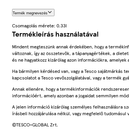
Termék megnevezés
Csomagolás mérete: 0.33l
Termékleírás használatával
Mindent megteszünk annak érdekében, hogy a termékinf
változnak, így az összetevők, a tápanyagértékek, a diete
és ne hagyatkozz kizárólag azon információkra, amelyek 
Ha bármilyen kérdésed van, vagy a Tesco sajátmárkás ter
kapcsolatot a Tesco vevőszolgálatával, vagy a termék gy
Annak ellenére, hogy a termékinformációk rendszeresen 
információért, amely azonban a jogaidat semmilyen mód
A jelen információ kizárólag személyes felhasználásra 
írásbeli hozzájárulása nélkül, vagy megfelelő tudomásul v
©TESCO-GLOBAL Zrt.