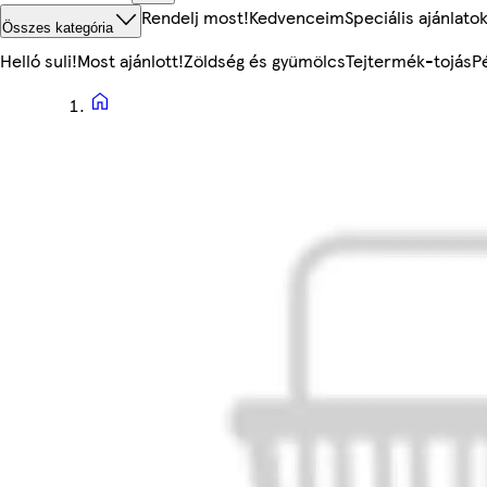
Rendelj most!
Kedvenceim
Speciális ajánlato
Összes kategória
Helló suli!
Most ajánlott!
Zöldség és gyümölcs
Tejtermék-tojás
P