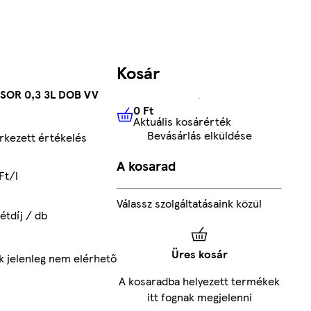
Kosár
SOR 0,3 3L DOB VV
0 Ft
Aktuális kosárérték
0 Ft
Aktuális kosárérték
Bevásárlás elküldése
kezett értékelés
A kosarad
Ft/l
Válassz szolgáltatásaink közül
étdíj / db
Üres kosár
k jelenleg nem elérhető
A kosaradba helyezett termékek
itt fognak megjelenni