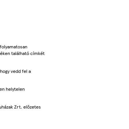
 folyamatosan
méken található címkét
hogy vedd fel a
en helytelen
uházak Zrt. előzetes