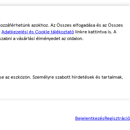
 hozzáférhetünk azokhoz. Az Összes elfogadása és az Összes
z
Adatkezelési és Cookie tájékoztató
linkre kattintva is. A
szabni a vásárlási élményedet az oldalon.
ése az eszközön. Személyre szabott hirdetések és tartalmak,
Bejelentkezés
Regisztráció