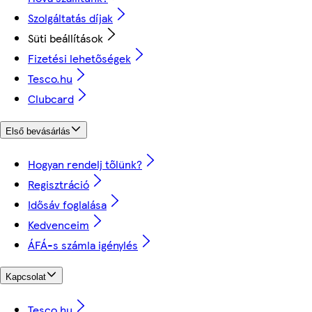
Szolgáltatás díjak
Süti beállítások
Fizetési lehetőségek
Tesco.hu
Clubcard
Első bevásárlás
Hogyan rendelj tőlünk?
Regisztráció
Idősáv foglalása
Kedvenceim
ÁFÁ-s számla igénylés
Kapcsolat
Tesco.hu