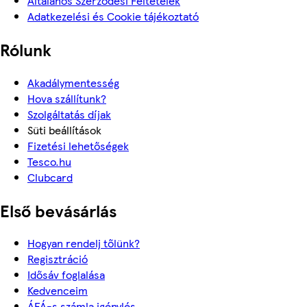
Általános Szerződési Feltételek
Adatkezelési és Cookie tájékoztató
Rólunk
Akadálymentesség
Hova szállítunk?
Szolgáltatás díjak
Süti beállítások
Fizetési lehetőségek
Tesco.hu
Clubcard
Első bevásárlás
Hogyan rendelj tőlünk?
Regisztráció
Idősáv foglalása
Kedvenceim
ÁFÁ-s számla igénylés