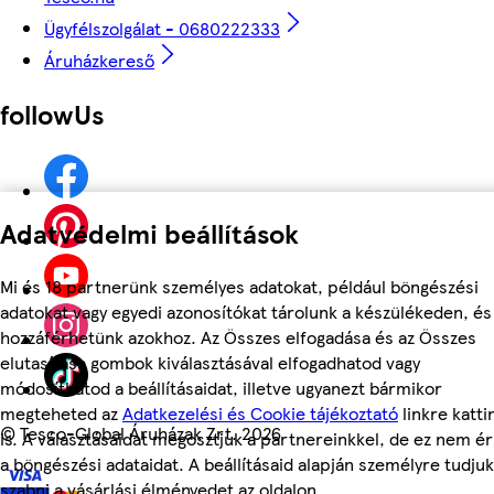
Ügyfélszolgálat - 0680222333
Áruházkereső
followUs
Adatvédelmi beállítások
Mi és 18 partnerünk személyes adatokat, például böngészési
adatokat vagy egyedi azonosítókat tárolunk a készülékeden, és
hozzáférhetünk azokhoz. Az Összes elfogadása és az Összes
elutasítása gombok kiválasztásával elfogadhatod vagy
módosíthatod a beállításaidat, illetve ugyanezt bármikor
megteheted az
Adatkezelési és Cookie tájékoztató
linkre katti
©
Tesco-Global Áruházak Zrt. 2026
is. A választásaidat megosztjuk a partnereinkkel, de ez nem ér
a böngészési adataidat. A beállításaid alapján személyre tudjuk
szabni a vásárlási élményedet az oldalon.