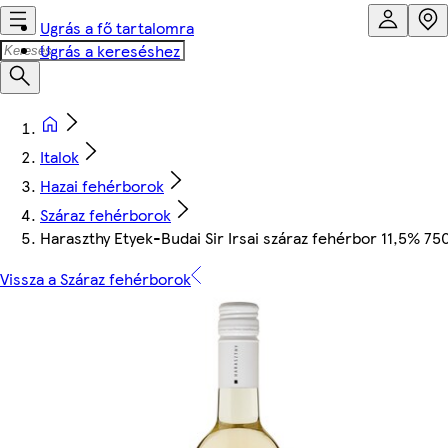
Ugrás a fő tartalomra
Ugrás a kereséshez
Italok
Hazai fehérborok
Száraz fehérborok
Haraszthy Etyek-Budai Sir Irsai száraz fehérbor 11,5% 75
Vissza a Száraz fehérborok