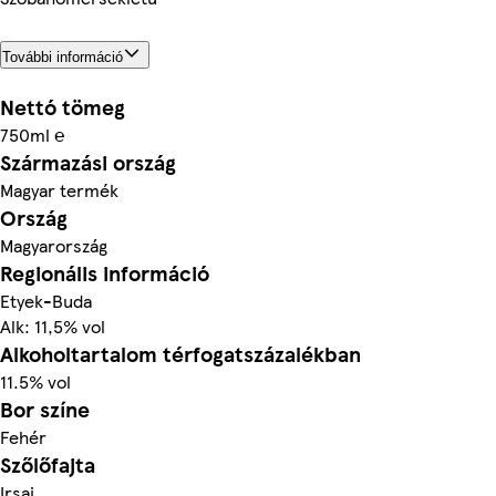
További információ
Nettó tömeg
750ml ℮
Származási ország
Magyar termék
Ország
Magyarország
Regionális információ
Etyek-Buda
Alk: 11,5% vol
Alkoholtartalom térfogatszázalékban
11.5% vol
Bor színe
Fehér
Szőlőfajta
Irsai