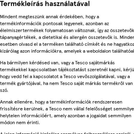
Termékleírás használatával
Mindent megteszünk annak érdekében, hogy a
termékinformációk pontosak legyenek, azonban az
élelmiszertermékek folyamatosan változnak, így az összetevők
tápanyagértékek, a dietetikai és allergén összetevők is. Minde
esetben olvasd el a terméken található címkét és ne hagyatko
kizárólag azon információkra, amelyek a weboldalon találhatóa
Ha bármilyen kérdésed van, vagy a Tesco sajátmárkás
termékekkel kapcsolatban tájékoztatást szeretnél kapni, kérjü
hogy vedd fel a kapcsolatot a Tesco vevőszolgálatával, vagy a
termék gyártójával, ha nem Tesco saját márkás termékről van
szó.
Annak ellenére, hogy a termékinformációk rendszeresen
frissítésre kerülnek, a Tesco nem vállal felelősséget semmily
helytelen információért, amely azonban a jogaidat semmilyen
módon nem érinti.
A jelen információ kizárólag személyes felhasználásra szolgál, 