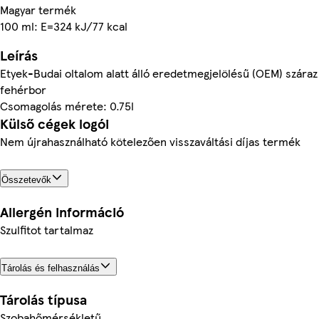
Magyar termék
100 ml: E=324 kJ/77 kcal
Leírás
Etyek-Budai oltalom alatt álló eredetmegjelölésű (OEM) száraz
fehérbor
Csomagolás mérete: 0.75l
Külső cégek logói
Nem újrahasználható kötelezően visszaváltási díjas termék
Összetevők
Allergén információ
Szulfitot tartalmaz
Tárolás és felhasználás
Tárolás típusa
Szobahőmérsékletű