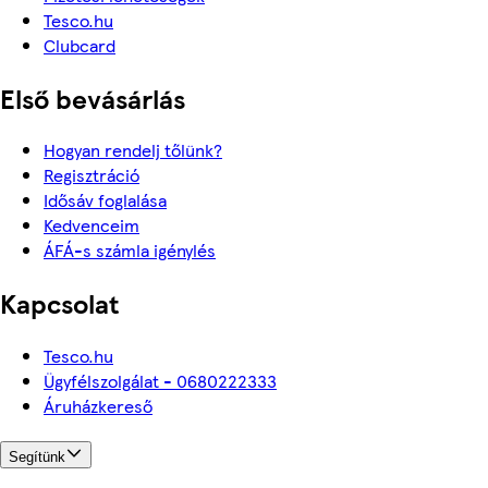
Tesco.hu
Clubcard
Első bevásárlás
Hogyan rendelj tőlünk?
Regisztráció
Idősáv foglalása
Kedvenceim
ÁFÁ-s számla igénylés
Kapcsolat
Tesco.hu
Ügyfélszolgálat - 0680222333
Áruházkereső
Segítünk