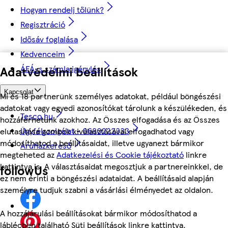
Hogyan rendelj tőlünk?
Regisztráció
Idősáv foglalása
Kedvenceim
ÁFÁ-s számla igénylés
Adatvédelmi beállítások
Kapcsolat
Mi és 18 partnerünk személyes adatokat, például böngészési
adatokat vagy egyedi azonosítókat tárolunk a készülékeden, és
Tesco.hu
hozzáférhetünk azokhoz. Az Összes elfogadása és az Összes
Ügyfélszolgálat - 0680222333
elutasítása gombok kiválasztásával elfogadhatod vagy
módosíthatod a beállításaidat, illetve ugyanezt bármikor
Áruházkereső
megteheted az
Adatkezelési és Cookie tájékoztató
linkre
kattintva is. A választásaidat megosztjuk a partnereinkkel, de
followUs
ez nem érinti a böngészési adataidat. A beállításaid alapján
személyre tudjuk szabni a vásárlási élményedet az oldalon.
A hozzájárulási beállításokat bármikor módosíthatod a
láblécben található Süti beállítások linkre kattintva.