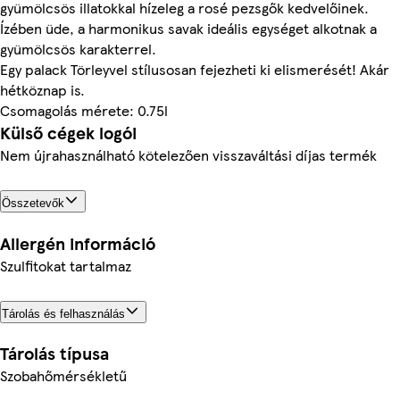
gyümölcsös illatokkal hízeleg a rosé pezsgők kedvelőinek.
Ízében üde, a harmonikus savak ideális egységet alkotnak a
gyümölcsös karakterrel.
Egy palack Törleyvel stílusosan fejezheti ki elismerését! Akár
hétköznap is.
Csomagolás mérete: 0.75l
Külső cégek logói
Nem újrahasználható kötelezően visszaváltási díjas termék
Összetevők
Allergén információ
Szulfitokat tartalmaz
Tárolás és felhasználás
Tárolás típusa
Szobahőmérsékletű