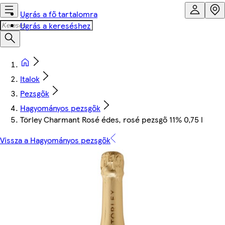
Ugrás a fő tartalomra
Ugrás a kereséshez
Italok
Pezsgők
Hagyományos pezsgők
Törley Charmant Rosé édes, rosé pezsgő 11% 0,75 l
Vissza a Hagyományos pezsgők