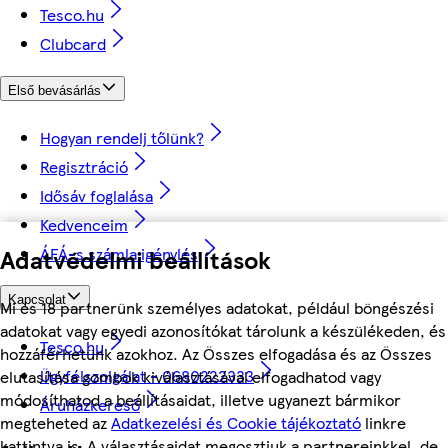
Tesco.hu
Clubcard
Első bevásárlás
Hogyan rendelj tőlünk?
Regisztráció
Idősáv foglalása
Kedvenceim
Adatvédelmi beállítások
ÁFÁ-s számla igénylés
Kapcsolat
Mi és 18 partnerünk személyes adatokat, például böngészési
adatokat vagy egyedi azonosítókat tárolunk a készülékeden, és
Tesco.hu
hozzáférhetünk azokhoz. Az Összes elfogadása és az Összes
Ügyfélszolgálat - 0680222333
elutasítása gombok kiválasztásával elfogadhatod vagy
módosíthatod a beállításaidat, illetve ugyanezt bármikor
Áruházkereső
megteheted az
Adatkezelési és Cookie tájékoztató
linkre
kattintva is. A választásaidat megosztjuk a partnereinkkel, de