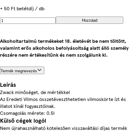
+ 50 Ft betétdíj / db
Hozzáad
Alkoholtartalmú termékeket 18. életévét be nem töltött,
valamint erős alkoholos befolyásoltság alatt álló személy
részére nem értékesítünk és nem szolgálunk ki.
Termék megnevezés
Leírás
Zwack minőséget, de mértékkel
Az Eredeti Vilmos összetéveszthetetlen vilmoskörte ízt és
illatot kínál fogyasztóinak.
Csomagolás mérete: 0.5l
Külső cégek logói
Nem újrahasználható kötelezően visszaváltási díjas termék