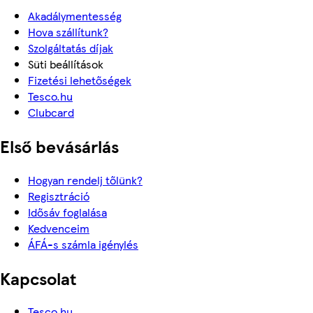
Akadálymentesség
Hova szállítunk?
Szolgáltatás díjak
Süti beállítások
Fizetési lehetőségek
Tesco.hu
Clubcard
Első bevásárlás
Hogyan rendelj tőlünk?
Regisztráció
Idősáv foglalása
Kedvenceim
ÁFÁ-s számla igénylés
Kapcsolat
Tesco.hu