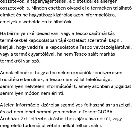
összetevők, a tápanyagértékek, a dietetikai és allergén
összetevők is. Minden esetben olvasd el a terméken található
címkét és ne hagyatkozz kizárólag azon információkra,
amelyek a weboldalon találhatóak.
Ha bármilyen kérdésed van, vagy a Tesco sajátmárkás
termékekkel kapcsolatban tájékoztatást szeretnél kapni,
kérjük, hogy vedd fel a kapcsolatot a Tesco vevőszolgálatával,
vagy a termék gyártójával, ha nem Tesco saját márkás
termékről van szó.
Annak ellenére, hogy a termékinformációk rendszeresen
frissítésre kerülnek, a Tesco nem vállal felelősséget
semmilyen helytelen információért, amely azonban a jogaidat
semmilyen módon nem érinti.
A jelen információ kizárólag személyes felhasználásra szolgál,
és azt nem lehet semmilyen módon, a Tesco-GLOBAL
Áruházak Zrt. előzetes írásbeli hozzájárulása nélkül, vagy
megfelelő tudomásul vétele nélkül felhasználni.