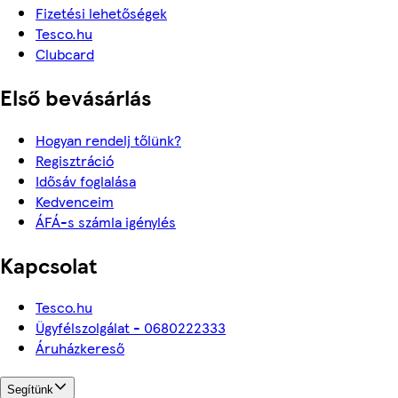
Fizetési lehetőségek
Tesco.hu
Clubcard
Első bevásárlás
Hogyan rendelj tőlünk?
Regisztráció
Idősáv foglalása
Kedvenceim
ÁFÁ-s számla igénylés
Kapcsolat
Tesco.hu
Ügyfélszolgálat - 0680222333
Áruházkereső
Segítünk