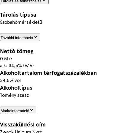
Tárolás és felhasználás
Tárolás típusa
Szobahőmérsékletű
További információ
Nettó tömeg
0.5l ℮
alk. 34,5% (V/V)
Alkoholtartalom térfogatszázalékban
34.5% vol
Alkoholtípus
Tömény szesz
Márkainformáció
Visszaküldési cím
Zwack Unicum Nyrt.,