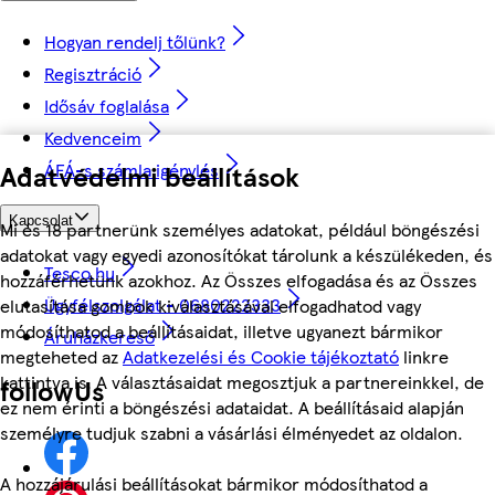
Hogyan rendelj tőlünk?
Regisztráció
Idősáv foglalása
Kedvenceim
Adatvédelmi beállítások
ÁFÁ-s számla igénylés
Kapcsolat
Mi és 18 partnerünk személyes adatokat, például böngészési
adatokat vagy egyedi azonosítókat tárolunk a készülékeden, és
Tesco.hu
hozzáférhetünk azokhoz. Az Összes elfogadása és az Összes
Ügyfélszolgálat - 0680222333
elutasítása gombok kiválasztásával elfogadhatod vagy
módosíthatod a beállításaidat, illetve ugyanezt bármikor
Áruházkereső
megteheted az
Adatkezelési és Cookie tájékoztató
linkre
kattintva is. A választásaidat megosztjuk a partnereinkkel, de
followUs
ez nem érinti a böngészési adataidat. A beállításaid alapján
személyre tudjuk szabni a vásárlási élményedet az oldalon.
A hozzájárulási beállításokat bármikor módosíthatod a