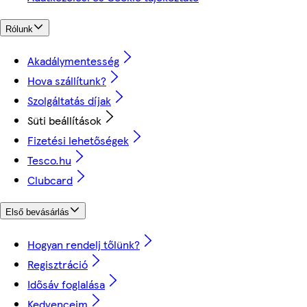
Rólunk
Akadálymentesség
Hova szállítunk?
Szolgáltatás díjak
Süti beállítások
Fizetési lehetőségek
Tesco.hu
Clubcard
Első bevásárlás
Hogyan rendelj tőlünk?
Regisztráció
Idősáv foglalása
Kedvenceim