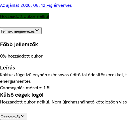
Az ajánlat 2026. 08. 12.-ig érvényes
Hozzáadott cukor nélkül
Termék megnevezés
Főbb jellemzők
0% hozzáadott cukor
Leírás
Kaktuszfüge ízű enyhén szénsavas üdítőital édesítőszerekkel, 
energiamentes
Csomagolás mérete: 1.5l
Külső cégek logói
Hozzáadott cukor nélkül, Nem újrahasználható kötelezően viss
Összetevők