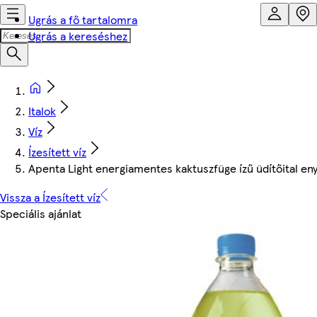
Ugrás a fő tartalomra
Ugrás a kereséshez
Italok
Víz
Ízesített víz
Apenta Light energiamentes kaktuszfüge ízű üdítőital eny
Vissza a Ízesített víz
Speciális ajánlat