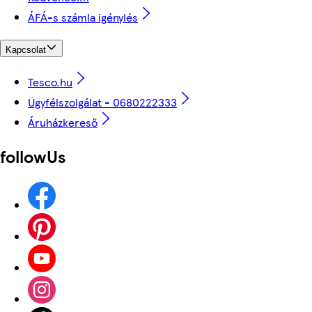
ÁFÁ-s számla igénylés
Kapcsolat
Tesco.hu
Ügyfélszolgálat - 0680222333
Áruházkereső
followUs