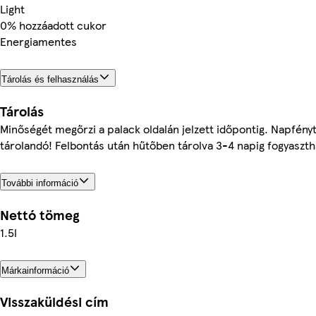
Light
0% hozzáadott cukor
Energiamentes
Tárolás és felhasználás
Tárolás
Minőségét megőrzi a palack oldalán jelzett időpontig. Napfényt
tárolandó! Felbontás után hűtőben tárolva 3-4 napig fogyaszth
További információ
Nettó tömeg
1.5l
Márkainformáció
Visszaküldési cím