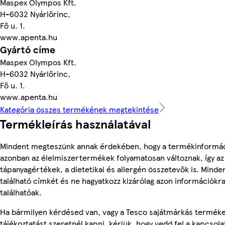
Maspex Olympos Kft.
H-6032 Nyárlőrinc,
Fő u. 1.
www.apenta.hu
Gyártó címe
Maspex Olympos Kft.
H-6032 Nyárlőrinc,
Fő u. 1.
www.apenta.hu
Kategória összes termékének megtekintése
Termékleírás használatával
Mindent megteszünk annak érdekében, hogy a termékinformác
azonban az élelmiszertermékek folyamatosan változnak, így az
tápanyagértékek, a dietetikai és allergén összetevők is. Mind
található címkét és ne hagyatkozz kizárólag azon információkr
találhatóak.
Ha bármilyen kérdésed van, vagy a Tesco sajátmárkás termék
tájékoztatást szeretnél kapni, kérjük, hogy vedd fel a kapcsola