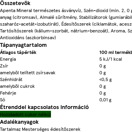
Összetevők
Apenta Mineral természetes ásványvíz, Szén-dioxid (min. 2, 0 
anyag (citromsav), Almalé sűrítmény, Stabilizátorok (gumiarábi
szaharóz-acetát-izobutirát), Édesítőszerek (ciklamátok, acesz
Tartósítószerek (kálium-szorbát, nátrium-benzoát), Aroma, Szí
Antioxidáns (aszkorbinsav)
Tápanyagtartalom
Átlagos tápérték
100 ml termék
Energia
5 kJ/1 kcal
Zsír
0 g
amelyből telített zsírsavak
0 g
Szénhidrát
<0,5 g
amelyből cukrok
0 g
Fehérje
0 g
Só
0,01 g
Étrenddel kapcsolatos információ
Hozzáadott cukor nélkül
Adalékanyagok
Tartalmaz Mesterséges édesítőszerek