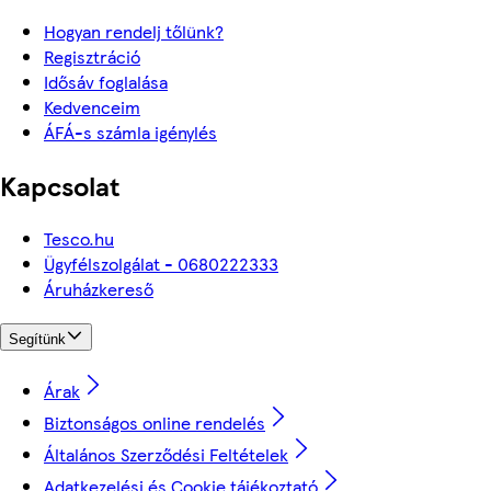
Hogyan rendelj tőlünk?
Regisztráció
Idősáv foglalása
Kedvenceim
ÁFÁ-s számla igénylés
Kapcsolat
Tesco.hu
Ügyfélszolgálat - 0680222333
Áruházkereső
Segítünk
Árak
Biztonságos online rendelés
Általános Szerződési Feltételek
Adatkezelési és Cookie tájékoztató