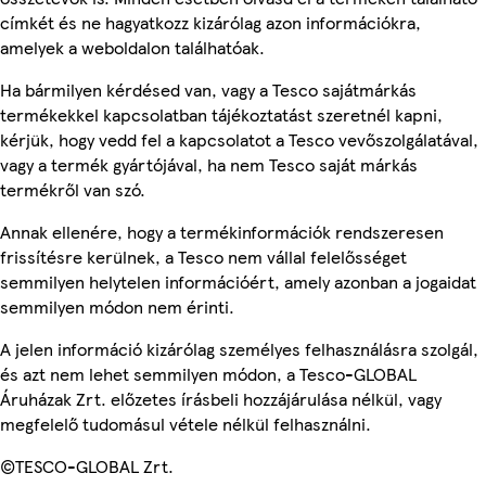
címkét és ne hagyatkozz kizárólag azon információkra,
amelyek a weboldalon találhatóak.
Ha bármilyen kérdésed van, vagy a Tesco sajátmárkás
termékekkel kapcsolatban tájékoztatást szeretnél kapni,
kérjük, hogy vedd fel a kapcsolatot a Tesco vevőszolgálatával,
vagy a termék gyártójával, ha nem Tesco saját márkás
termékről van szó.
Annak ellenére, hogy a termékinformációk rendszeresen
frissítésre kerülnek, a Tesco nem vállal felelősséget
semmilyen helytelen információért, amely azonban a jogaidat
semmilyen módon nem érinti.
A jelen információ kizárólag személyes felhasználásra szolgál,
és azt nem lehet semmilyen módon, a Tesco-GLOBAL
Áruházak Zrt. előzetes írásbeli hozzájárulása nélkül, vagy
megfelelő tudomásul vétele nélkül felhasználni.
©TESCO-GLOBAL Zrt.