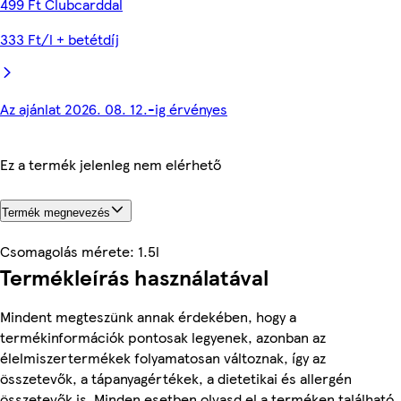
499 Ft Clubcarddal
333 Ft/l + betétdíj
Az ajánlat 2026. 08. 12.-ig érvényes
Ez a termék jelenleg nem elérhető
Termék megnevezés
Csomagolás mérete: 1.5l
Termékleírás használatával
Mindent megteszünk annak érdekében, hogy a
termékinformációk pontosak legyenek, azonban az
élelmiszertermékek folyamatosan változnak, így az
összetevők, a tápanyagértékek, a dietetikai és allergén
összetevők is. Minden esetben olvasd el a terméken található