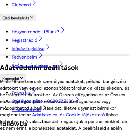
Clubcard
Első bevásárlás
Hogyan rendelj tőlünk?
Regisztráció
Idősáv foglalása
Kedvenceim
ÁFÁ-s számla igénylés
Adatvédelmi beállítások
Kapcsolat
Mi és 18 partnerünk személyes adatokat, például böngészési
adatokat vagy egyedi azonosítókat tárolunk a készülékeden, és
Tesco.hu
hozzáférhetünk azokhoz. Az Összes elfogadása és az Összes
Ügyfélszolgálat - 0680222333
elutasítása gombok kiválasztásával elfogadhatod vagy
módosíthatod a beállításaidat, illetve ugyanezt bármikor
Áruházkereső
megteheted az
Adatkezelési és Cookie tájékoztató
linkre
kattintva is. A választásaidat megosztjuk a partnereinkkel, de
followUs
ez nem érinti a böngészési adataidat. A beállításaid alapján