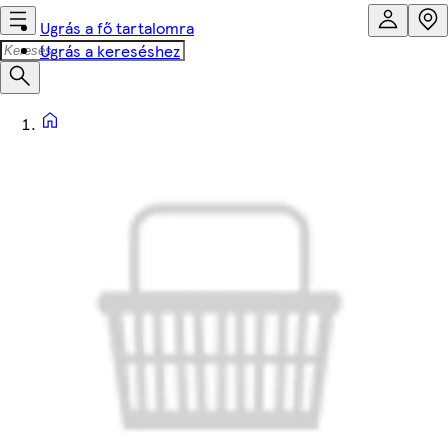
Ugrás a fő tartalomra
Ugrás a kereséshez