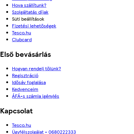
Hova szállítunk?
Szolgáltatás díjak
Süti beállítások
Fizetési lehetőségek
Tesco.hu
Clubcard
Első bevásárlás
Hogyan rendelj tőlünk?
Regisztráció
Idősáv foglalása
Kedvenceim
ÁFÁ-s számla igénylés
Kapcsolat
Tesco.hu
Ügyfélszolgálat - 0680222333