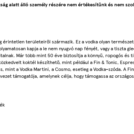
ság alatt álló személy részére nem értékesítünk és nem szol
g érintetlen területeiről származik. Ez a vodka olyan természe
olyamatosan kapja a le nem nyugvó nap fényét, vagy a tiszta gl
alnak. Már több mint 50 éve biztosítja a könnyű, ropogós és ti
közkedvelt koktél készíthető, mint például a Fin & Tonic, Espre
is, mint a Vodka Martini, a Cosmo, esetleg a Vodka-szóda. A Fin
ervezet támogatója, amelynek célja, hogy támogassa az országos
mék