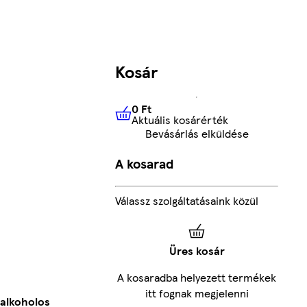
Kosár
0 Ft
Aktuális kosárérték
0 Ft
Aktuális kosárérték
Bevásárlás elküldése
A kosarad
Válassz szolgáltatásaink közül
Üres kosár
A kosaradba helyezett termékek
itt fognak megjelenni
 alkoholos