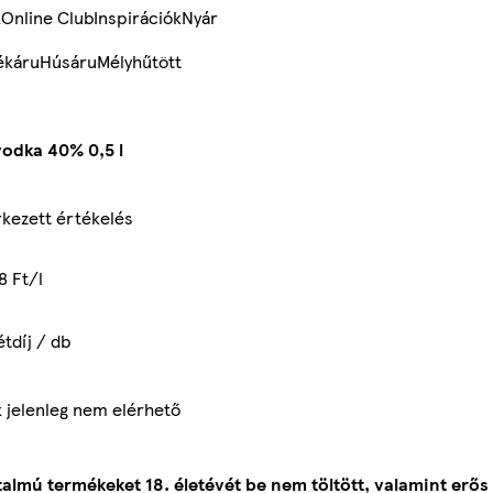
k
Online Club
Inspirációk
Nyár
ékáru
Húsáru
Mélyhűtött
vodka 40% 0,5 l
kezett értékelés
8 Ft/l
étdíj / db
 jelenleg nem elérhető
talmú termékeket 18. életévét be nem töltött, valamint erős