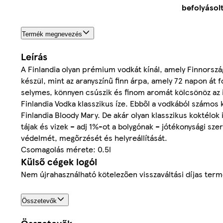
befolyásolt
Termék megnevezés
Leírás
A Finlandia olyan prémium vodkát kínál, amely Finnorszá
készül, mint az aranyszínű finn árpa, amely 72 napon át f
selymes, könnyen csúszik és finom aromát kölcsönöz az it
Finlandia Vodka klasszikus íze. Ebből a vodkából számos 
Finlandia Bloody Mary. De akár olyan klasszikus koktélok 
tájak és vizek – adj 1%-ot a bolygónak – jótékonysági sz
védelmét, megőrzését és helyreállítását.
Csomagolás mérete: 0.5l
Külső cégek logói
Nem újrahasználható kötelezően visszaváltási díjas ter
Összetevők