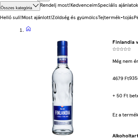
Rendelj most!
Kedvenceim
Speciális ajánlato
Összes kategória
Helló suli!
Most ajánlott!
Zöldség és gyümölcs
Tejtermék-tojás
P
Finlandia 
Még nem ér
935
4679 Ft
+ 50 Ft bet
Ez a termék
Alkoholtar