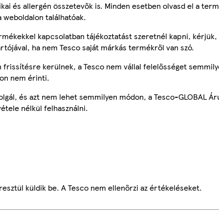
tikai és allergén összetevők is. Minden esetben olvasd el a ter
a weboldalon találhatóak.
mékekkel kapcsolatban tájékoztatást szeretnél kapni, kérjük, 
ártójával, ha nem Tesco saját márkás termékről van szó.
frissítésre kerülnek, a Tesco nem vállal felelősséget semmily
on nem érinti.
szolgál, és azt nem lehet semmilyen módon, a Tesco-GLOBAL Ár
étele nélkül felhasználni.
esztül küldik be. A Tesco nem ellenőrzi az értékeléseket.