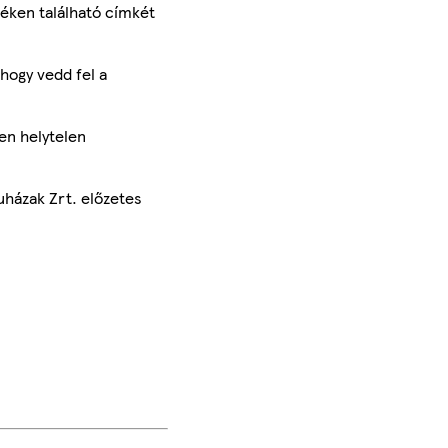
méken található címkét
hogy vedd fel a
en helytelen
uházak Zrt. előzetes