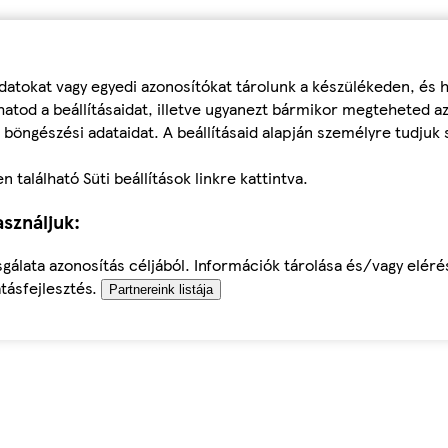
datokat vagy egyedi azonosítókat tárolunk a készülékeden, és
atod a beállításaidat, illetve ugyanezt bármikor megteheted a
 böngészési adataidat. A beállításaid alapján személyre tudjuk 
található Süti beállítások linkre kattintva.
sználjuk:
sgálata azonosítás céljából. Információk tárolása és/vagy elér
tásfejlesztés.
Partnereink listája