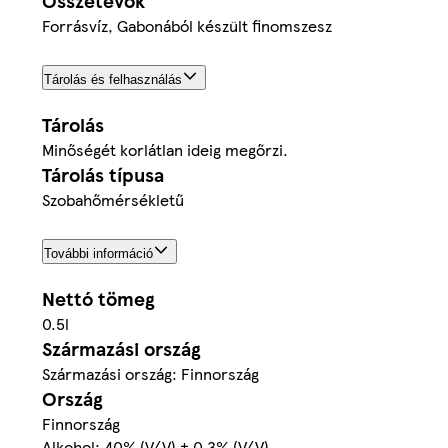
Összetevők
Forrásvíz, Gabonából készült finomszesz
Tárolás és felhasználás
Tárolás
Minőségét korlátlan ideig megőrzi.
Tárolás típusa
Szobahőmérsékletű
További információ
Nettó tömeg
0.5l
Származási ország
Származási ország: Finnország
Ország
Finnország
Alkohol: 40% (V/V) ± 0,3% (V/V)