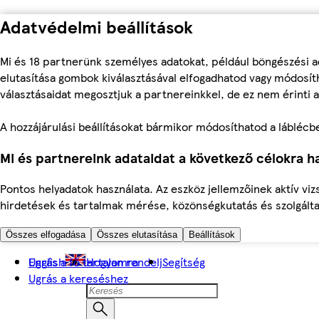
Adatvédelmi beállítások
Mi és 18 partnerünk személyes adatokat, például böngészési a
elutasítása gombok kiválasztásával elfogadhatod vagy módosíth
választásaidat megosztjuk a partnereinkkel, de ez nem érinti a
A hozzájárulási beállításokat bármikor módosíthatod a láblécben 
Mi és partnereink adataidat a következő célokra ha
Pontos helyadatok használata. Az eszköz jellemzőinek aktív viz
hirdetések és tartalmak mérése, közönségkutatás és szolgálta
Összes elfogadása
Összes elutasítása
Beállítások
Ugrás a fő tartalomra
English
Hogyan rendelj
Segítség
Ugrás a kereséshez