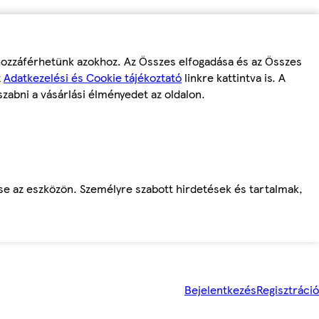
 hozzáférhetünk azokhoz. Az Összes elfogadása és az Összes
z
Adatkezelési és Cookie tájékoztató
linkre kattintva is. A
szabni a vásárlási élményedet az oldalon.
ése az eszközön. Személyre szabott hirdetések és tartalmak,
Bejelentkezés
Regisztráció