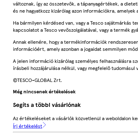
változnak, így az összetevők, a tápanyagértékek, a diete
és ne hagyatkozz kizárólag azon információkra, amelyek 
Ha bármilyen kérdésed van, vagy a Tesco sajátmárkás ter
kapcsolatot a Tesco vevőszolgálatával, vagy a termék gy
Annak ellenére, hogy a termékinformációk rendszeresen 
információért, amely azonban a jogaidat semmilyen mód
A jelen információ kizárólag személyes felhasználásra 
írásbeli hozzájárulása nélkül, vagy megfelelő tudomásul v
©TESCO-GLOBAL Zrt.
Még nincsenek értékelések
Segíts a többi vásárlónak
Az értékeléseket a vásárlók közvetlenül a weboldalon ker
Írj értékelést