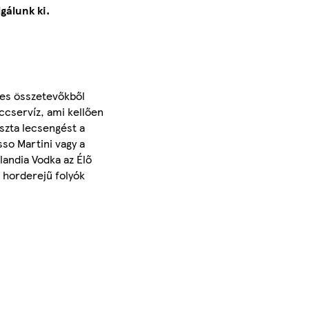
gálunk ki.
tes összetevőkből
eccservíz, ami kellően
szta lecsengést a
sso Martini vagy a
landia Vodka az Élő
 horderejű folyók